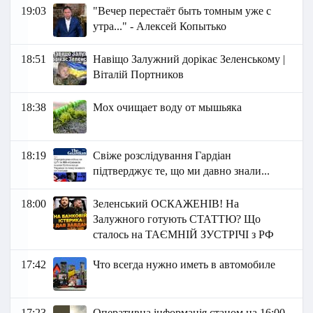
19:03
"Вечер перестаёт быть томным уже с
утра..." - Алексей Копытько
18:51
Навіщо Залужний дорікає Зеленському |
Віталій Портников
18:38
Мох очищает воду от мышьяка
18:19
Свіже розслідування Гардіан
підтверджує те, що ми давно знали...
18:00
Зеленський ОСКАЖЕНІВ! На
Залужного готують СТАТТЮ? Що
сталось на ТАЄМНІЙ ЗУСТРІЧІ з РФ
17:42
Что всегда нужно иметь в автомобиле
17:23
Оперативна інформація станом на 16:00