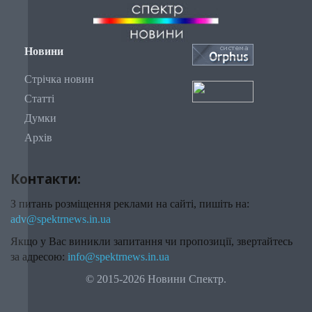
Новини
Стрічка новин
Статті
Думки
Архів
Контакти:
З питань розміщення реклами на сайті, пишіть на:
adv@spektrnews.in.ua
Якщо у Вас виникли запитання чи пропозиції, звертайтесь
за адресою:
info@spektrnews.in.ua
© 2015-2026 Новини Спектр.