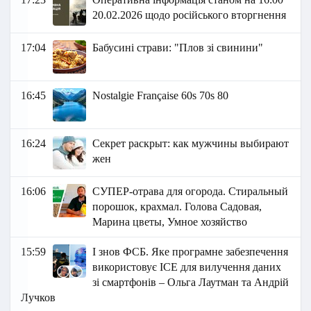
20.02.2026 щодо російського вторгнення
17:04
Бабусині страви: "Плов зі свинини"
16:45
Nostalgie Française 60s 70s 80
16:24
Секрет раскрыт: как мужчины выбирают
жен
16:06
СУПЕР-отрава для огорода. Стиральный
порошок, крахмал. Голова Садовая,
Марина цветы, Умное хозяйство
15:59
І знов ФСБ. Яке програмне забезпечення
використовує ICE для вилучення даних
зі смартфонів – Ольга Лаутман та Андрій
Лучков