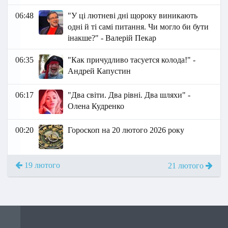
06:48
"У ці лютневі дні щороку виникають
одні й ті самі питання. Чи могло би бути
інакше?" - Валерій Пекар
06:35
"Как причудливо тасуется колода!" -
Андрей Капустин
06:17
"Два світи. Два рівні. Два шляхи" -
Олена Кудренко
00:20
Гороскоп на 20 лютого 2026 року
19 лютого
21 лютого