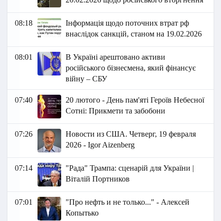
08:18
Інформація щодо поточних втрат рф
внаслідок санкцій, станом на 19.02.2026​​
08:01
В Україні арештовано активи
російського бізнесмена, який фінансує
війну – СБУ
07:40
20 лютого - День пам'яті Героїв Небесної
Сотні: Прикмети та забобони
07:26
Новости из США. Четверг, 19 февраля
2026 - Igor Aizenberg
07:14
"Рада" Трампа: сценарій для України |
Віталій Портников
07:01
"Про нефть и не только..." - Алексей
Копытько