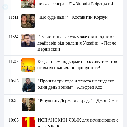
повчає генерала!" - Зіновій Бібрецький
11:41
"Що буде далі?" - Костянтин Корзун
11:24
"Туристична галузь може стати одним з
драйверів відновлення України" - Павло
Вернівский
11:07
Когда и чем подкормить рассаду томатов
от вытягивания- не пропустите!
10:43
"Прошли три года и триста шестьдесят
один день войны" - Альфред Кох
10:24
"Результат: Державна зрада" - Джон Сміт
10:05
ИСПАНСКИЙ ЯЗЫК для начинающих с
нуля УРОК 113