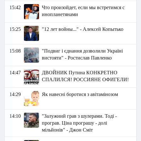
15:42
Что произойдет, если мы встретимся с
инопланетянами
15:25
"12 лет войны..." - Алексей Копытько
15:08
"Подвиг і єднання дозволили Україні
вистояти" - Ростислав Павленко
14:47
ДВОЙНИК Путина КОНКРЕТНО
СПАЛИЛСЯ! РОССИЯНЕ ОФИГЕЛИ!
14:29
Як навесні боротися з авітамінозом
14:10
"Залужний грав з шулерами. Тоді -
програв. Ціна програшу - долі
мільйонів" - Джон Сміт