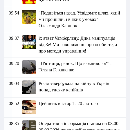
09:54
"Подивіться назад. Усвідомте шлях, який
ми пройшли, і в яких умовах" -
Олександр Карпюк
09:37
їх атвєт Чємбєрлєну. Дика маніпуляція
від Зе! Ми говоримо не про особисте, а
про методи управління❗
09:20
"П'ятниця, ранок. Що важливого?" -
Тетяна Геращенко
09:03
Росія завербувала на війну в Україні
понад тисячу кенійців
08:52
Цей день в історії - 20 лютого
08:35
Оперативна інформація станом на 08:00
20.02.2026 щодо російського вторгнення