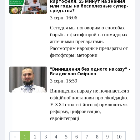
картофеля. 25 минут на знания
или годы на бесполезные супер-
средства?
3 серп. 16:06
Сегодня мы поговорим о способах
борьбы с фитофторой на помидорах
аптечными препаратами.
Рассмотрим народные препараты от
фитофторы: меторони
"Винищення без одного наказу" -
Владислав Смірнов
3 серп. 15:59
Винищення народу не починається з
офіційної постанови про ліквідацію.
У XXI столітті його оформлюють як
реформу, цифровізацію,
євроінтеграці
«
1
2
3
4
5
6
7
8
9
10