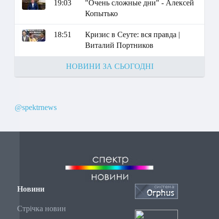
19:03
"Очень сложные дни" - Алексей
Копытько
18:51
Кризис в Сеуте: вся правда |
Виталий Портников
НОВИНИ ЗА СЬОГОДНІ
@spektrnews
Новини
Стрічка новин