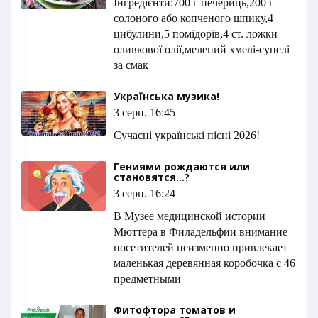
Інгредієнти:700 г печериць,200 г
солоного або копченого шпику,4
цибулини,5 помідорів,4 ст. ложки
оливкової олії,мелений хмелі-сунелі
за смак
Українська музика!
3 серп. 16:45
Сучасні українські пісні 2026!
Гениями рождаются или
становятся...?
3 серп. 16:24
В Музее медицинской истории
Мюттера в Филадельфии внимание
посетителей неизменно привлекает
маленькая деревянная коробочка с 46
предметными
Фитофтора томатов и