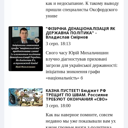
как и недосыпание. К такому выводу
пришли специалисты Оксфордского
униве
"ФІЗИЧНА ДЕНАЦІОНАЛІЗАЦІЯ ЯК
ДЕРЖАВНА ПОЛІТИКА" -
Владислав Смірнов
3 серп. 18:13
Свого часу Юрій Михальчишин
влучно діагностував приховані
загрози для української державності:
ініціатива зникнення графи
«національність» б
КАЗНА ПУСТЕЕТ! Бюджет РФ
ТРЕЩИТ ПО ШВАМ. Россияне
ТРЕБУЮТ ОКОНЧАНИЯ «СВО»
3 серп. 18:00
Как вы наверное помните, совсем
недавно мы уже показывали вам ух
какие грозные визги z-политрука