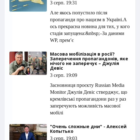
3 серп. 19:31
Але якось попустило після
пропаганди про нацизм в Україні.А
ось прекрасна новина для тих, у кого
стадія запущена:&nbsp;–За даними
WP, прем’є
Масова мобілізація в росії?
Заперечення пропагандонів, яке
нічого не заперечує – Джулія
Девіс
3 серп. 19:09
Засновниця проєкту Russian Media
Monitor Джулія Девіс стверджує, що
кремлівські пропагандони раз у раз
заперечують можливість масової
мобілі
"Очень сложные дни" - Алексей
Копытько
3 серп. 19:03