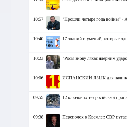
10:57
"Прошли четыре года войны" - 
10:40
17 знаний и умений, которые од
10:23
"Росія знову лякає ядерним удар
10:06
ИСПАНСКИЙ ЯЗЫК для начинаю
09:55
12 ключових тез російської проп
09:38
Переполох в Кремле:: СВР пуга