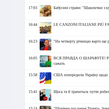
17:03
Бабусині страви: "Шашлички з к
16:44
LE CANZONI ITALIANE PIÙ FA
16:23
"На четверту річницю варто ще р
16:05
ВСЯ ПРАВДА О ШАРАФУГЕ! Разбир
сажать
15:58
США попередили Україну щодо у
15:41
Щось та й трапиться. путін робит
15:24
"Щорічне послання Трампа. Зовн