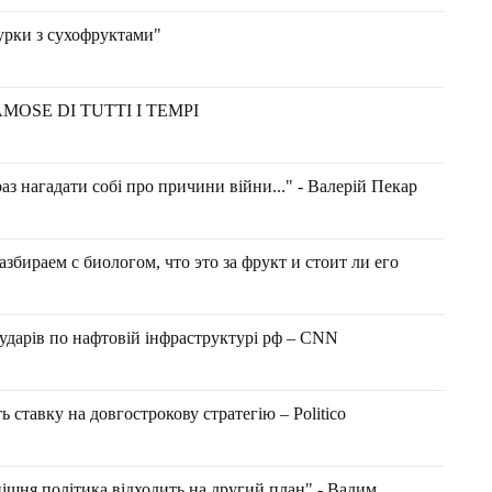
урки з сухофруктами"
MOSE DI TUTTI I TEMPI
аз нагадати собі про причини війни..." - Валерій Пекар
аем с биологом, что это за фрукт и стоит ли его
дарів по нафтовій інфраструктурі рф – CNN
ь ставку на довгострокову стратегію – Politico
ішня політика відходить на другий план" - Вадим