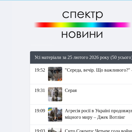
Усі матеріали за 25 лютого 2026 року (50 усього
19:52
"Середа, вечір. Що важливого?" 
19:31
Серая
19:09
Агресія росії в Україні продовж
міцного миру – Джек Вотлінг
19:03
Сито Сократа: Четыре года войн