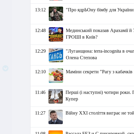
13:12
"Про ядрЬОну бімбу для Україн
12:48
Мединський показав Арахамії
ГРОШІ в Київ?
12:29
"Луганщина: terra-incognita в оча
Олена Степова
12:10
Маміни секрети "Рагу з кабачків і
11:46
Перші (і наступні) чотири роки.
Купер
11:27
Війну XXI століття виграє не той, 
11:08
Рассада БЕЗ и С пикировкой- ско