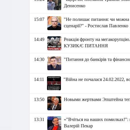
Денисенко
15:07
"Не полишає питання: чи можна 
сценарії?" - Ростислав Павленко
14:49
Реакція фронту на мегакорупцію.
КУЗИК/Є ПИТАННЯ
14:30
"Питання до банкірів та фінанси
14:11
"Війна не почалася 24.02.2022, 
13:50
Новыми жертвами Эпштейна тепе
13:31
«"Вчіться на наших помилках!": 
Валерій Пекар