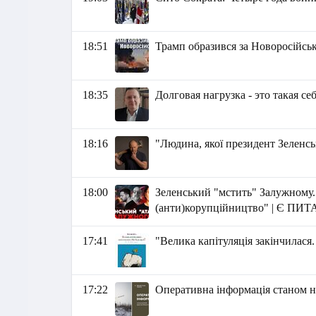
18:51
Трамп образився за Новоросійськ
18:35
Долговая нагрузка - это такая се
18:16
"Людина, якої президент Зеленсь
18:00
Зеленський "мстить" Залужному.
(анти)корупційництво" | Є ПИ
17:41
"Велика капітуляція закінчилася.
17:22
Оперативна інформація станом на