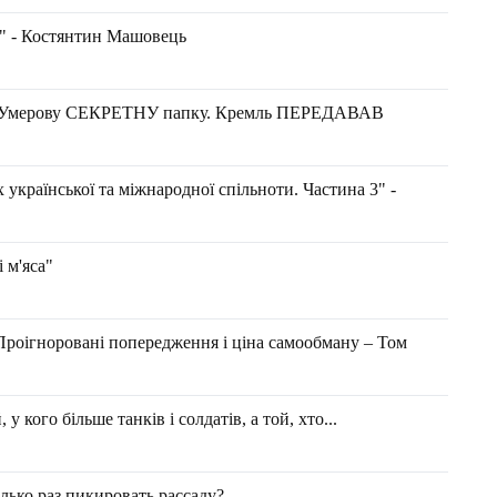
и" - Костянтин Машовець
 й Умерову СЕКРЕТНУ папку. Кремль ПЕРЕДАВАВ
х української та міжнародної спільноти. Частина 3" -
 м'яса"
 Проігноровані попередження і ціна самообману – Том
у кого більше танків і солдатів, а той, хто...
лько раз пикировать рассаду?