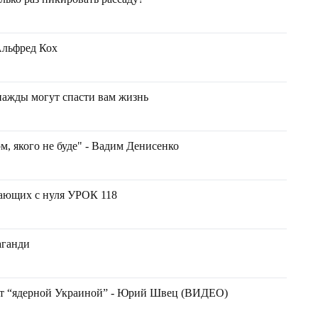
Альфред Кох
нажды могут спасти вам жизнь
ом, якого не буде" - Вадим Денисенко
щих с нуля УРОК 118
аганди
ет “ядерной Украиной” - Юрий Швец (ВИДЕО)