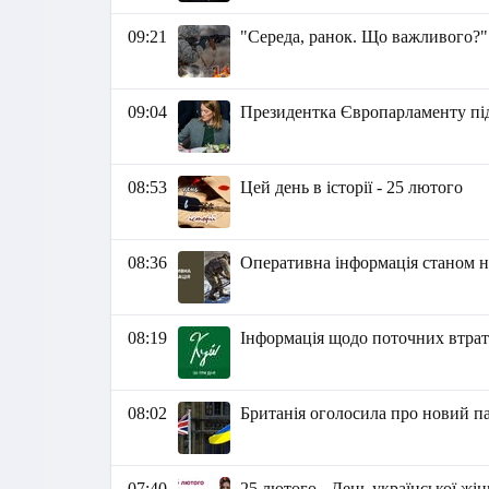
09:21
"Середа, ранок. Що важливого?"
09:04
Президентка Європарламенту під
08:53
Цей день в історії - 25 лютого
08:36
Оперативна інформація станом на
08:19
Інформація щодо поточних втрат р
08:02
Британія оголосила про новий п
07:40
25 лютого - День української жі