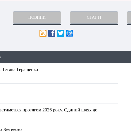
НОВИНИ
СТАТТІ
)
- Тетяна Геращенко
уватиметься протягом 2026 року. Єдиний шлях до
ы без конца