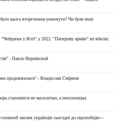
було цього вторгнення уникнути? Чи були інші
 "Чебуреки у Ялті" у 2022. "Паперову армію" не вбили|
стів" - Павло Вернівский
вона продовжилася" - Владислав Смірнов
рь становятся не малолетки, а пенсионеры
головний заклик українців сьогодні до європейців» -