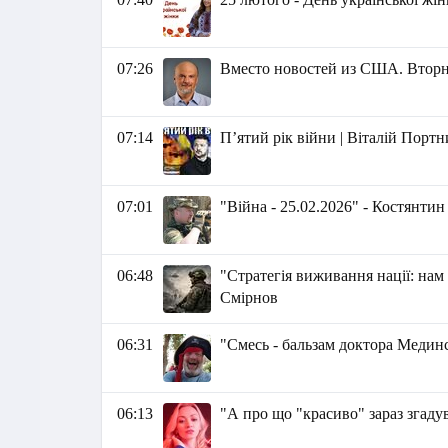
07:26
Вместо новостей из США. Вторник
07:14
Пʼятий рік війни | Віталій Порт
07:01
"Війна - 25.02.2026" - Костянти
06:48
"Стратегія виживання нації: нам 
Смірнов
06:31
"Смесь - бальзам доктора Медин
06:13
"А про що "красиво" зараз згаду