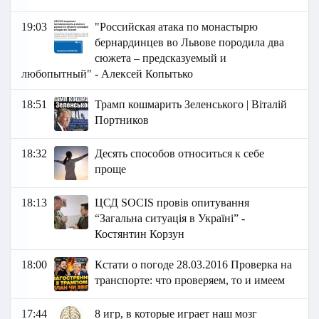
19:03
"Российская атака по монастырю
бернардинцев во Львове породила два
сюжета – предсказуемый и
любопытный" - Алексей Копытько
18:51
Трамп кошмарить Зеленського | Віталій
Портников
18:32
Десять способов относиться к себе
проще
18:13
ЦСД SOCIS провів опитування
“Загальна ситуація в Україні” -
Костянтин Корзун
18:00
Кстати о погоде 28.03.2016 Проверка на
транспорте: что проверяем, то и имеем
17:44
8 игр, в которые играет наш мозг