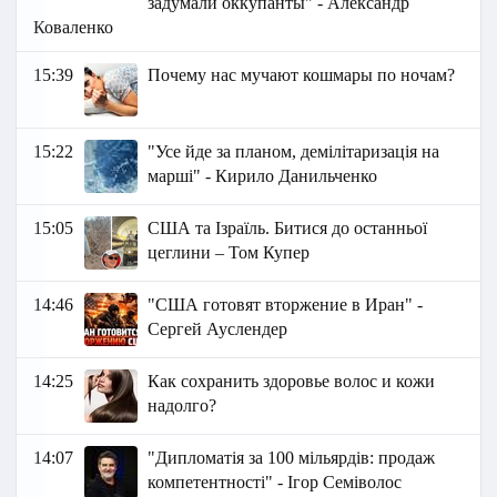
задумали оккупанты" - Александр
Коваленко
15:39
Почему нас мучают кошмары по ночам?
15:22
"Усе йде за планом, демілітаризація на
марші" - Кирило Данильченко
15:05
США та Ізраїль. Битися до останньої
цеглини – Том Купер
14:46
"США готовят вторжение в Иран" -
Сергей Ауслендер
14:25
Как сохранить здоровье волос и кожи
надолго?
14:07
"Дипломатія за 100 мільярдів: продаж
компетентності" - Ігор Семіволос