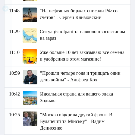
11:48
"На нефтяных биржах списали РФ со
счетов" - Сергей Климовский
11:29
Ситуація в Ірані та навколо нього станом
на зараз
11:10
Уже больше 10 лет заказываю все семена
и удобрения в этом магазине!
10:59
"Прошли четыре года и тридцать один
день войны" - Альфред Кох
10:42
Идеальная страна для вашего знака
Зодиака
10:25
"Москва відкрила другий фронт. В
Будапешті та Мінську" - Вадим
Денисенко