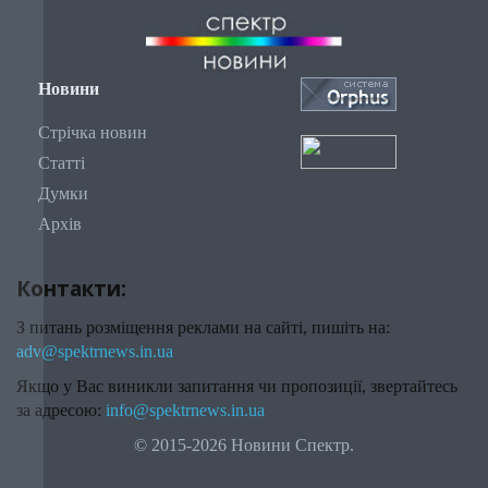
Новини
Стрічка новин
Статті
Думки
Архів
Контакти:
З питань розміщення реклами на сайті, пишіть на:
adv@spektrnews.in.ua
Якщо у Вас виникли запитання чи пропозиції, звертайтесь
за адресою:
info@spektrnews.in.ua
© 2015-2026 Новини Спектр.