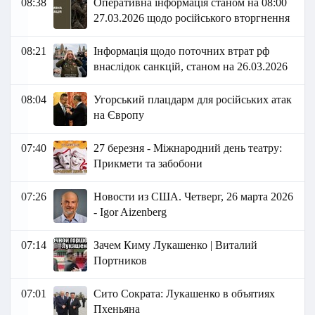
08:38
Оперативна інформація станом на 08:00
27.03.2026 щодо російського вторгнення
08:21
Інформація щодо поточних втрат рф
внаслідок санкцій, станом на 26.03.2026​
08:04
Угорський плацдарм для російських атак
на Європу
07:40
27 березня - Міжнародний день театру:
Прикмети та забобони
07:26
Новости из США. Четверг, 26 марта 2026
- Igor Aizenberg
07:14
Зачем Киму Лукашенко | Виталий
Портников
07:01
Сито Сократа: Лукашенко в объятиях
Пхеньяна