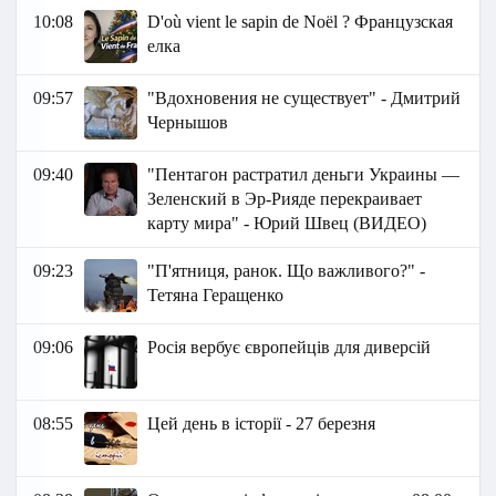
10:08
D'où vient le sapin de Noël ? Французская
елка
09:57
"Вдохновения не существует" - Дмитрий
Чернышов
09:40
"Пентагон растратил деньги Украины —
Зеленский в Эр-Рияде перекраивает
карту мира" - Юрий Швец (ВИДЕО)
09:23
"П'ятниця, ранок. Що важливого?" -
Тетяна Геращенко
09:06
Росія вербує європейців для диверсій
08:55
Цей день в історії - 27 березня