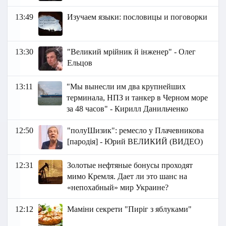
13:49
Изучаем языки: пословицы и поговорки
13:30
"Великий мрійник й інженер" - Олег
Ельцов
13:11
"Мы вынесли им два крупнейших
терминала, НПЗ и танкер в Черном море
за 48 часов" - Кирилл Данильченко
12:50
"полуШизик": ремесло у Плачевникова
[пародія] - Юрий ВЕЛИКИЙ (ВИДЕО)
12:31
Золотые нефтяные бонусы проходят
мимо Кремля. Дает ли это шанс на
«непохабный» мир Украине?
12:12
Маміни секрети "Пиріг з яблуками"