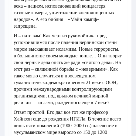
века – нацизм, исповедовавший концлагеря,
газовые камеры, уничтожение «неполноценных
народов». А его библия – «Майн кампф»
запрещена.
И – нате вам! Как черт из рукомойника пред
успокоившимся после падения Берлинской стены
миром выскакивает исламизм. Новые террористы,
в большинстве своем молодые, юные… Они творят
свои черные дела опять же ради «святого дела». На
этот раз – священной борьбы с «неверными». Как
такое могло случиться в просвещенном
гуманистическо-демократическом 21 веке с ООН,
прочими международными контролирующими
организациями, под крылом великой мирной
религии — ислама, рожденного еще в 7 веке?
Ответ простой. Его дал все тот же профессор
Хайнзон еще до рождения ИГИЛа. В течение всего
лишь пяти поколений (1900–2000 гг.) население в
мусульманском мире выросло со 150 до 1200