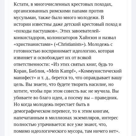
Кстати, в многочисленных крестовых походах,
организованных римскими папами против
мусульман, также было много молодежи. В
истории известны даже детский крестовый поход и
«походы пастушков». Этих завоевателей-
конкистадоров, колонизаторов Хайнзон и назвал
«христианистами» («Christianists»). Молодежь с
готовностью воспринимает идеологию, которая
извиняет и освобождает их от всякой
ответственности: «Из этих святых книг, будь то
Коран, Библия, «Mein Kampf», «Коммунистический
манифест» и т. д., берется то, что оправдывает вашу
цель. Вы знаете, что будете творить насилие, но
хотите, чтобы при этом совесть вас не мучила. Вы
убиваете во благо идеи, а посему вы – праведник.
Но когда молодежь перестает быть в
демографическом перевесе, то к этим книгам,
напечатанным в миллионах экземпляров, интерес
полностью утрачивается: все уже знают, что,
помимо идеологического мусора, там ничего нет».