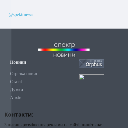
@spektrnews
Новини
Стрічка новин
Статті
Думки
Архів
Контакти:
З питань розміщення реклами на сайті, пишіть на: