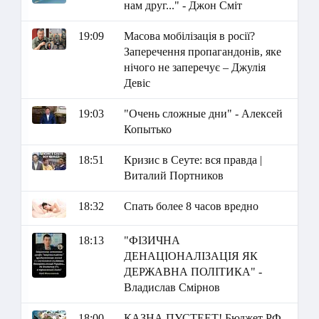
нам друг..." - Джон Сміт
19:09
Масова мобілізація в росії?
Заперечення пропагандонів, яке
нічого не заперечує – Джулія
Девіс
19:03
"Очень сложные дни" - Алексей
Копытько
18:51
Кризис в Сеуте: вся правда |
Виталий Портников
18:32
Спать более 8 часов вредно
18:13
"ФІЗИЧНА
ДЕНАЦІОНАЛІЗАЦІЯ ЯК
ДЕРЖАВНА ПОЛІТИКА" -
Владислав Смірнов
18:00
КАЗНА ПУСТЕЕТ! Бюджет РФ