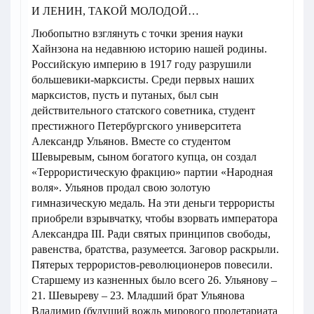
И ЛЕНИН, ТАКОЙ МОЛОДОЙ…
Любопытно взглянуть с точки зрения науки
Хайнзона на недавнюю историю нашей родины.
Российскую империю в 1917 году разрушили
большевики-марксисты. Среди первых наших
марксистов, пусть и путаных, был сын
действительного статского советника, студент
престижного Петербургского университета
Александр Ульянов. Вместе со студентом
Шевыревым, сыном богатого купца, он создал
«Террористическую фракцию» партии «Народная
воля». Ульянов продал свою золотую
гимназическую медаль. На эти деньги террористы
приобрели взрывчатку, чтобы взорвать императора
Александра III. Ради святых принципов свободы,
равенства, братства, разумеется. Заговор раскрыли.
Пятерых террористов-революционеров повесили.
Старшему из казненных было всего 26. Ульянову –
21. Шевыреву – 23. Младший брат Ульянова
Владимир (будущий вождь мирового пролетариата