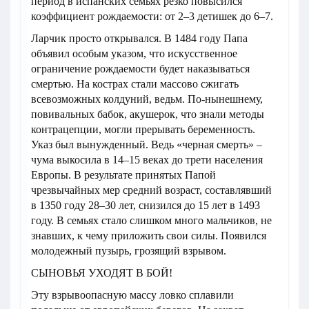
период в испанских семьях резко повысился
коэффициент рождаемости: от 2–3 детишек до 6–7.
Ларчик просто открывался. В 1484 году Папа
объявил особым указом, что искусственное
ограничение рождаемости будет наказываться
смертью. На кострах стали массово сжигать
всевозможных колдуний, ведьм. По-нынешнему,
повивальных бабок, акушерок, что знали методы
контрацепции, могли прерывать беременность.
Указ был вынужденный. Ведь «черная смерть» –
чума выкосила в 14–15 веках до трети населения
Европы. В результате принятых Папой
чрезвычайных мер средний возраст, составлявший
в 1350 году 28–30 лет, снизился до 15 лет в 1493
году. В семьях стало слишком много мальчиков, не
знавших, к чему приложить свои силы. Появился
молодежный пузырь, грозящий взрывом.
СЫНОВЬЯ УХОДЯТ В БОЙ!
Эту взрывоопасную массу ловко сплавили