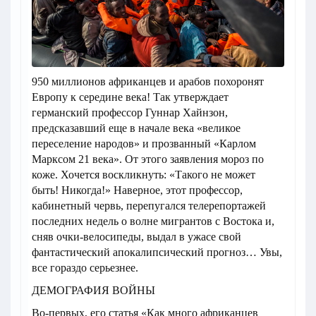
950 миллионов африканцев и арабов похоронят
Европу к середине века! Так утверждает
германский профессор Гуннар Хайнзон,
предсказавший еще в начале века «великое
переселение народов» и прозванный «Карлом
Марксом 21 века». От этого заявления мороз по
коже. Хочется воскликнуть: «Такого не может
быть! Никогда!» Наверное, этот профессор,
кабинетный червь, перепугался телерепортажей
последних недель о волне мигрантов с Востока и,
сняв очки-велосипеды, выдал в ужасе свой
фантастический апокалипсический прогноз… Увы,
все гораздо серьезнее.
ДЕМОГРАФИЯ ВОЙНЫ
Во-первых, его статья «Как много африканцев