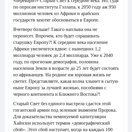
«переварит» Старый Свет к середине века. Но, судя
по опросам института Гэллапа, к 2050 году аж 950
миллионов человек из Африки и арабских
государств захотят обосноваться в Европе.
Вчетверо больше! Такого наплыва она не
перенесет. Впрочем, кто будет спрашивать
старушку Европу?! К середине века население
Африки увеличится вдвое: с нынешних 1,2
миллиарда человек до 2,4 миллиарда. Уже к 2040
году, по прогнозам демографов, половина
населения Земли в возрасте до 25 лет будет состоять
из африканцев. На родине им хорошая жизнь не
светит. Представляете, какая волна хлынет в сытую
ныне Европу за лучшей жизнью, пособиями с
черного континента и Ближнего Востока?!
Старый Свет без единого выстрела сдастся этой
гигантской армии под зеленым знаменем Пророка.
Для доказательства неминуемой капитуляции
Хайнзон использует термин «демографический
сбой». Этот сбой наступает, когда на каждых 100