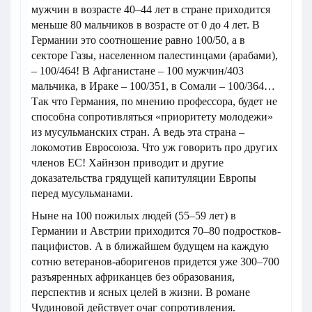
мужчин в возрасте 40–44 лет в стране приходится
меньше 80 мальчиков в возрасте от 0 до 4 лет. В
Германии это соотношение равно 100/50, а в
секторе Газы, населенном палестинцами (арабами),
– 100/464! В Афганистане – 100 мужчин/403
мальчика, в Ираке – 100/351, в Сомали – 100/364…
Так что Германия, по мнению профессора, будет не
способна сопротивляться «приоритету молодежи»
из мусульманских стран. А ведь эта страна –
локомотив Евросоюза. Что уж говорить про других
членов ЕС! Хайнзон приводит и другие
доказательства грядущей капитуляции Европы
перед мусульманами.
Ныне на 100 пожилых людей (55–59 лет) в
Германии и Австрии приходится 70–80 подростков-
пацифистов. А в ближайшем будущем на каждую
сотню ветеранов-аборигенов придется уже 300–700
разъяренных африканцев без образования,
перспектив и ясных целей в жизни. В романе
Чудиновой действует очаг сопротивления.