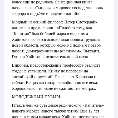
вовсе еще не родилось. Сенсационная книга
называлась «Сыновья и мировое господство: роль
террора в подъёме и падении наций».
Модный немецкий философ Петер Слотердайк
написал в предисловии: «Подобно тому, как
“Капитал” был библией марксизма, книга
Хайнзона является основополагающим трудом в
новой области, которую можно с полным правом
назвать демографическим реализмом». Выходит,
Гуннар Хайнзон – основатель новой науки.
Впрочем, предостережение профессора-реалиста
тогда не услышали. Книгу не перевели на
английский и русский. Не слышат Хайнзона и
сейчас. Вещих кассандр не любили во все века.
Хорошо еще, что ныне не сжигают на кострах.
МОЛОДЕЖНЫЙ ПУЗЫРЬ
Итак, в чем же суть демографического «Капитала»
нашего Маркса нового тысячелетия? Еще 12 лет
назад, в самом начале века, Хайнзон предупреждал: