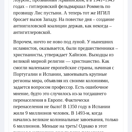
годах – гитлеровский фельдмаршал Роммель по
прозвищу Лис пустыни. А теперь тот же ИГИЛ
бросает вызов Западу. На повестке дня – создание
антиигиловской коалиции держав, как некогда –
антигитлеровской.
Впрочем, ничто не ново под луной. У нынешних
исламистов, оказывается, были предшественники –
христианисты, утверждает Хайнзон. Выходцы из
великой мирной религии — христианство. Как
смогли маленькие европейские страны, начиная с
Португалии и Испании, завоевывать крупные
регионы мира, объявляя их своими колониями,
задается вопросом профессор. Есть ошибочное
мнение, будто это случилось из-за тогдашнего
перенаселения в Европе. Фактически
перенаселения не было! В 1350 году в Испании
жили 9 миллионов человек. В 1493-м, когда
начались великие колониальные завоевания, только
6 миллионов. Меньше на треть! Однако в этот