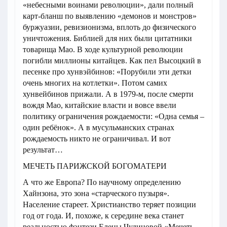
«небесными воинами революции», дали полный
карт-бланш по выявлению «демонов и монстров»
буржуазии, ревизионизма, вплоть до физического
уничтожения. Библией для них были цитатники
товарища Мао. В ходе культурной революции
погибли миллионы китайцев. Как пел Высоцкий в
песенке про хунвэйбинов: «Порубили эти детки
очень многих на котлетки». Потом самих
хунвейбинов прижали. А в 1979-м, после смерти
вождя Мао, китайские власти и вовсе ввели
политику ограничения рождаемости: «Одна семья –
один ребёнок». А в мусульманских странах
рождаемость никто не ограничивал. И вот
результат…
МЕЧЕТЬ ПАРИЖСКОЙ БОГОМАТЕРИ
А что же Европа? По научному определению
Хайнзона, это зона «старческого пузыря».
Население стареет. Христианство теряет позиции
год от года. И, похоже, к середине века станет
реальностью фэнтези Елены Чудиновой «Мечеть