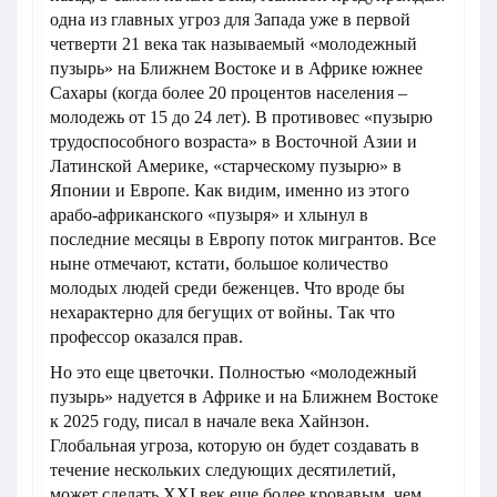
одна из главных угроз для Запада уже в первой
четверти 21 века так называемый «молодежный
пузырь» на Ближнем Востоке и в Африке южнее
Сахары (когда более 20 процентов населения –
молодежь от 15 до 24 лет). В противовес «пузырю
трудоспособного возраста» в Восточной Азии и
Латинской Америке, «старческому пузырю» в
Японии и Европе. Как видим, именно из этого
арабо-африканского «пузыря» и хлынул в
последние месяцы в Европу поток мигрантов. Все
ныне отмечают, кстати, большое количество
молодых людей среди беженцев. Что вроде бы
нехарактерно для бегущих от войны. Так что
профессор оказался прав.
Но это еще цветочки. Полностью «молодежный
пузырь» надуется в Африке и на Ближнем Востоке
к 2025 году, писал в начале века Хайнзон.
Глобальная угроза, которую он будет создавать в
течение нескольких следующих десятилетий,
может сделать XXI век еще более кровавым, чем