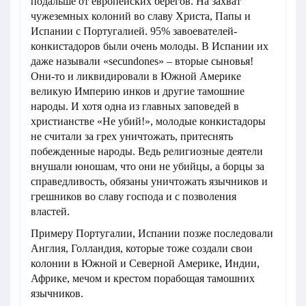
подальше от европейских берегов. На захват
чужеземных колоний во славу Христа, Папы и
Испании с Португалией. 95% завоевателей-
конкистадоров были очень молоды. В Испании их
даже называли «secundones» – вторые сыновья!
Они-то и ликвидировали в Южной Америке
великую Империю инков и другие тамошние
народы. И хотя одна из главных заповедей в
христианстве «Не убий!», молодые конкистадоры
не считали за грех уничтожать, притеснять
побежденные народы. Ведь религиозные деятели
внушали юношам, что они не убийцы, а борцы за
справедливость, обязаны уничтожать язычников и
грешников во славу господа и с позволения
властей.
Примеру Португалии, Испании позже последовали
Англия, Голландия, которые тоже создали свои
колонии в Южной и Северной Америке, Индии,
Африке, мечом и крестом порабощая тамошних
язычников.