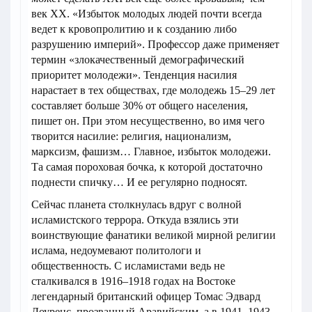
век XX. «Избыток молодых людей почти всегда
ведет к кровопролитию и к созданию либо
разрушению империй». Профессор даже применяет
термин «злокачественный демографический
приоритет молодежи». Тенденция насилия
нарастает в тех обществах, где молодежь 15–29 лет
составляет больше 30% от общего населения,
пишет он. При этом несущественно, во имя чего
творится насилие: религия, национализм,
марксизм, фашизм… Главное, избыток молодежи.
Та самая пороховая бочка, к которой достаточно
поднести спичку… И ее регулярно подносят.
Сейчас планета столкнулась вдруг с волной
исламистского террора. Откуда взялись эти
воинствующие фанатики великой мирной религии
ислама, недоумевают политологи и
общественность. С исламистами ведь не
сталкивался в 1916–1918 годах на Востоке
легендарный британский офицер Томас Эдвард
Лоуренс, прозванный Аравийским, а в 1941–1943