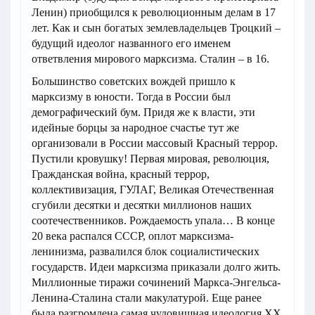
Ленин) приобщился к революционным делам в 17
лет. Как и сын богатых землевладельцев Троцкий –
будущий идеолог названного его именем
ответвления мирового марксизма. Сталин – в 16.
Большинство советских вождей пришло к
марксизму в юности. Тогда в России был
демографический бум. Придя же к власти, эти
идейные борцы за народное счастье тут же
организовали в России массовый Красный террор.
Пустили кровушку! Первая мировая, революция,
Гражданская война, красный террор,
коллективизация, ГУЛАГ, Великая Отечественная
сгубили десятки и десятки миллионов наших
соотечественников. Рождаемость упала… В конце
20 века распался СССР, оплот марксизма-
ленинизма, развалился блок социалистических
государств. Идеи марксизма приказали долго жить.
Миллионные тиражи сочинений Маркса-Энгельса-
Ленина-Сталина стали макулатурой. Еще ранее
была разгромлена самая чудовищная идеология ХХ