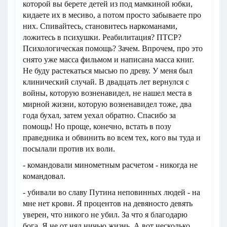
которой вы берете детей из под мамкиной юбки,
кидаете их в месиво, а потом просто забываете про
них. Спивайтесь, становитесь наркоманами,
ложитесь в психушки. Реабилитация? ПТСР?
Психологическая помощь? Зачем. Впрочем, про это
снято уже масса фильмом и написана масса книг.
Не буду растекаться мысью по древу. У меня был
клинический случай. В двадцать лет вернулся с
войны, которую возненавидел, не нашел места в
мирной жизни, которую возненавидел тоже, два
года бухал, затем уехал обратно. Спасибо за
помощь! Но проще, конечно, встать в позу
праведника и обвинить во всем тех, кого вы туда и
посылали против их воли.
- командовали минометным расчетом - никогда не
командовал.
- убивали во славу Путина неповинных людей - на
мне нет крови. Я процентов на девяносто девять
уверен, что никого не убил. За что я благодарю
бога. Я не от нял ничью жизнь. А вот несколько