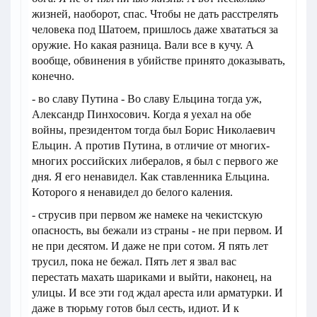
жизней, наоборот, спас. Чтобы не дать расстрелять
человека под Шатоем, пришлось даже хвататься за
оружие. Но какая разница. Вали все в кучу. А
вообще, обвинения в убийстве принято доказывать,
конечно.
- во славу Путина - Во славу Ельцина тогда уж,
Александр Пинхосович. Когда я уехал на обе
войны, президентом тогда был Борис Николаевич
Ельцин. А против Путина, в отличие от многих-
многих российских либералов, я был с первого же
дня. Я его ненавидел. Как ставленника Ельцина.
Которого я ненавидел до белого каления.
- струсив при первом же намеке на чекистскую
опасность, вы бежали из страны - не при первом. И
не при десятом. И даже не при сотом. Я пять лет
трусил, пока не бежал. Пять лет я звал вас
перестать махать шариками и выйти, наконец, на
улицы. И все эти год ждал ареста или арматурки. И
даже в тюрьму готов был сесть, идиот. И к