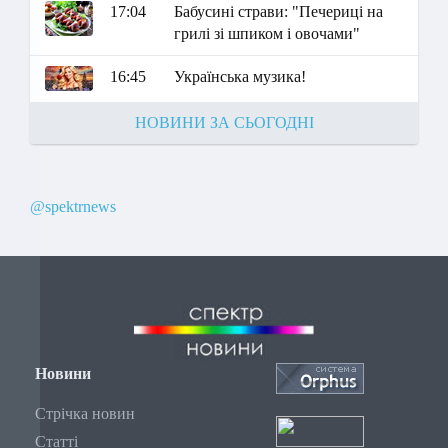
17:04
Бабусині страви: "Печериці на
грилі зі шпиком і овочами"
16:45
Українська музика!
НОВИНИ ЗА СЬОГОДНІ
@spektrnews
Новини
Стрічка новин
Статті