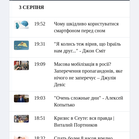
3 СЕРПНЯ
19:52
Чому шкідливо користуватися
смартфоном перед сном
19:31
"Я колись теж вірив, що Ізраїль
нам друг..." - Джон Сміт
19:09
Масова мобілізація в росії?
Заперечення пропагандонів, яке
нічого не заперечує – Джулія
Девіс
19:03
"Очень сложные дни" - Алексей
Копытько
18:51
Кризис в Сеуте: вся правда |
Виталий Портников
18:32
Спать более 8 часов вредно