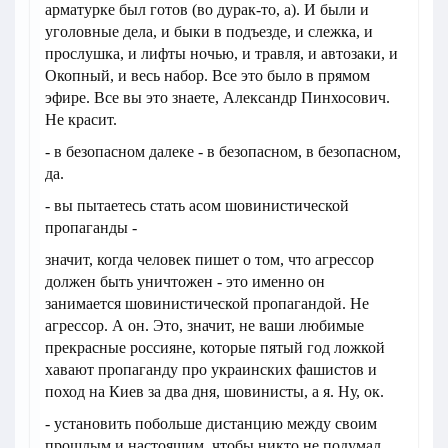
арматурке был готов (во дурак-то, а). И были и
уголовные дела, и быки в подъезде, и слежка, и
прослушка, и лифты ночью, и травля, и автозаки, и
Окопный, и весь набор. Все это было в прямом
эфире. Все вы это знаете, Александр Пинхосович.
Не красит.
- в безопасном далеке - в безопасном, в безопасном,
да.
- вы пытаетесь стать асом шовинистической
пропаганды -
значит, когда человек пишет о том, что агрессор
должен быть уничтожен - это именно он
занимается шовинистической пропагандой. Не
агрессор. А он. Это, значит, не ваши любимые
прекрасные россияне, которые пятый год ложкой
хавают пропаганду про украинских фашистов и
поход на Киев за два дня, шовинисты, а я. Ну, ок.
- установить побольше дистанцию между своим
прошлым и настоящим, чтобы никто не подумал,