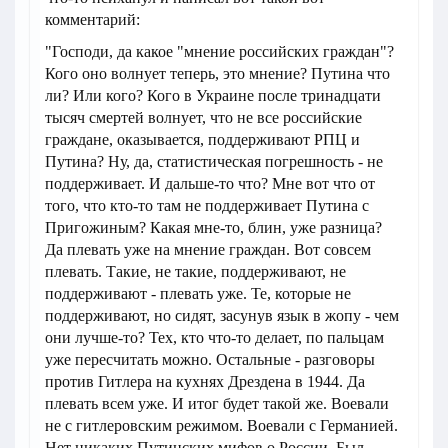
комментарий:
"Господи, да какое "мнение российских граждан"?
Кого оно волнует теперь, это мнение? Путина что
ли? Или кого? Кого в Украине после тринадцати
тысяч смертей волнует, что не все российские
граждане, оказывается, поддерживают РПЦ и
Путина? Ну, да, статистическая погрешность - не
поддерживает. И дальше-то что? Мне вот что от
того, что кто-то там не поддерживает Путина с
Пригожиным? Какая мне-то, блин, уже разница?
Да плевать уже на мнение граждан. Вот совсем
плевать. Такие, не такие, поддерживают, не
поддерживают - плевать уже. Те, которые не
поддерживают, но сидят, засунув язык в жопу - чем
они лучше-то? Тех, кто что-то делает, по пальцам
уже пересчитать можно. Остальные - разговоры
против Гитлера на кухнях Дрездена в 1944. Да
плевать всем уже. И итог будет такой же. Воевали
не с гитлеровским режимом. Воевали с Германией.
Нет никаких Путинских мифов о России. Был