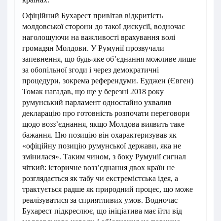
Офіційний Бухарест привітав відкритість
молдовської сторони до такої дискусії, водночас
наголошуючи на важливості врахування волі
громадян Молдови. У Румунії прозвучали
запевнення, що будь-яке об’єднання можливе лише
за обопільної згоди і через демократичні
процедури, зокрема референдуми. Еуджен (Євген)
Томак нагадав, що ще у березні 2018 року
румунський парламент одностайно ухвалив
декларацію про готовність розпочати переговори
щодо возз’єднання, якщо Молдова виявить таке
бажання. Цю позицію він охарактеризував як
«офіційну позицію румунської держави, яка не
змінилася». Таким чином, з боку Румунії сигнал
чіткий: історичне возз’єднання двох країн не
розглядається як табу чи екстремістська ідея, а
трактується радше як природний процес, що може
реалізуватися за сприятливих умов. Водночас
Бухарест підкреслює, що ініціатива має йти від