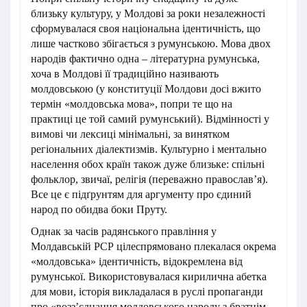
близьку культуру, у Молдові за роки незалежності
сформувалася своя національна ідентичність, що
лише частково збігається з румунською. Мова двох
народів фактично одна – літературна румунська,
хоча в Молдові її традиційно називають
молдовською (у конституції Молдови досі вжито
термін «молдовська мова», попри те що на
практиці це той самий румунський). Відмінності у
вимові чи лексиці мінімальні, за винятком
регіональних діалектизмів. Культурно і ментально
населення обох країн також дуже близьке: спільні
фольклор, звичаї, релігія (переважно православ’я).
Все це є підґрунтям для аргументу про єдиний
народ по обидва боки Пруту.
Однак за часів радянського правління у
Молдавській РСР цілеспрямовано плекалася окрема
«молдовська» ідентичність, відокремлена від
румунської. Використовувалася кирилична абетка
для мови, історія викладалася в руслі пропаганди
про «возз’єднання молдовського народу з братнім