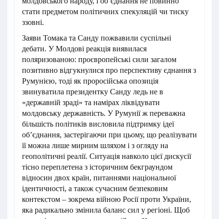
молдовського народу, і об’єднання не повинно
стати предметом політичних спекуляцій чи тиску
ззовні.
Заяви Томака та Санду пожвавили суспільні
дебати. У Молдові реакція виявилася
поляризованою: проєвропейські сили загалом
позитивно відгукнулися про перспективу єднання з
Румунією, тоді як проросійська опозиція
звинуватила президентку Санду ледь не в
«державній зраді» та намірах ліквідувати
молдовську державність. У Румунії ж переважна
більшість політиків висловила підтримку ідеї
об’єднання, застерігаючи при цьому, що реалізувати
її можна лише мирним шляхом і з огляду на
геополітичні реалії. Ситуація навколо цієї дискусії
тісно переплетена з історичним бекграундом
відносин двох країн, питаннями національної
ідентичності, а також сучасним безпековим
контекстом – зокрема війною Росії проти України,
яка радикально змінила баланс сил у регіоні. Щоб