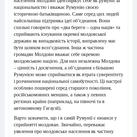
населення Молдови ідентифікує себе як румуни за
національністю і вважає Румунію своєю
історичною батьківщиною. Саме серед цих людей
найсильніша підтримка ідеї об’єднання. Вони
схильні говорити про «два береги – одна нація» та
сприймають існування окремої молдовської
держави як випадковість історії, виправлену має
бути шляхом возз’єднання. Інша ж частина
громадян Молдови вважає себе окремою
молдовською нацією. Для них незалежна Молдова
– цінність і досягнення, а об’єднання з більшою
Румунією може сприйматися як втрата суверенітету
і розчинення національної самобутності. Ці настрої
особливо поширені серед старшого покоління,
російськомовних меншин, а також у певних
регіонах країни (наприклад, на півночі та в
автономному Гагаузії).
Варто зазначити, що і в самій Румунії є нюанси у
сприйнятті молдован. Звичайно, переважає
уявлення про молдовське населення як частину