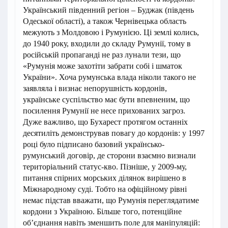
Український південний регіон – Буджак (південь
Одеської області), а також Чернівецька область
межують з Молдовою і Румунією. Ці землі колись,
до 1940 року, входили до складу Румунії, тому в
російській пропаганді не раз лунали тези, що
«Румунія може захотіти забрати собі і шматок
України». Хоча румунська влада ніколи такого не
заявляла і визнає непорушність кордонів,
українське суспільство має бути впевненим, що
посилення Румунії не несе прихованих загроз.
Дуже важливо, що Бухарест протягом останніх
десятиліть демонстрував повагу до кордонів: у 1997
році було підписано базовий українсько-
румунський договір, де сторони взаємно визнали
територіальний статус-кво. Пізніше, у 2009-му,
питання спірних морських ділянок вирішено в
Міжнародному суді. Тобто на офіційному рівні
немає підстав вважати, що Румунія переглядатиме
кордони з Україною. Більше того, потенційне
об’єднання навіть зменшить поле для маніпуляцій: