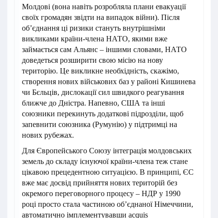
Молдові (вона навіть розробляла плани евакуації
своїх громадян звідти на випадок війни). Після
об’єднання ці ризики стануть внутрішніми
викликами країни-члена НАТО, якими вже
займається сам Альянс – іншими словами, НАТО
доведеться розширити свою місію на нову
територію. Це викликне необхідність, скажімо,
створення нових військових баз у районі Кишинева
чи Бєльців, дислокації сил швидкого реагування
ближче до Дністра. Напевно, США та інші
союзники перекинуть додаткові підрозділи, щоб
запевнити союзника (Румунію) у підтримці на
нових рубежах.
Для Європейського Союзу інтеграція молдовських
земель до складу існуючої країни-члена теж стане
цікавою прецедентною ситуацією. В принципі, ЄС
вже має досвід прийняття нових територій без
окремого переговорного процесу – НДР у 1990
році просто стала частиною об’єднаної Німеччини,
автоматично імплементувавши acquis