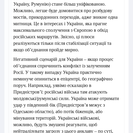
Україну, Румунію) стане більш уніфікованою.
Можливо, легше буде домовитися про розбудову
мостів, прикордонних переходів, адже зникне одна
митниця. Це в інтересах і України, яка прагне
максимального сполучення з Європою в обхід
російських маршрутів. Звісно, ці плюси
реалізуються тільки після стабілізації ситуації та
якщо об’єднання пройде мирно.
Негативний сценарій для України – якщо процес
об’єднання спричинить конфлікт із залученням
Росії. У такому випадку Україна практично
неминуче опиниться в епіцентрі, бо географічно
поруч. Наприклад, уявімо ескалацію в
Придністров’ї: російські війська там атакують
молдовські/румунські сили. Україна може отримати
удар у південний бік (Придністров’я межує з
Одеською областю), або потік біженців, або
мінування територій. Українські військові,
можливо, будуть змушені реагувати, щоб
нейтралізувати загрозу з цього анклаву – по суті,