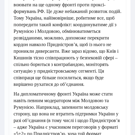
воювати на ще одному фронті проти проксі-
формувань РФ. Це дуже небажаний розвиток подій.
Тому Україна, найімовірніше, робитиме все, щоб
попередити такий конфлікт: координуватиме дії з
Румунією і Молдовою, обмінюватиметься
розвідданими, можливо, допоможе перекрити
кордон навколо Придністров’я, щоб із нього не
проникли диверсанти. Вже зараз відомо, що Київ і
Кишинів тісно співпрацюють у безпековій сфері –
спільно борються з контрабандою, моніторять
ситуацію у придністровському сегменті. Ця
співпраця ще більше посилиться, якщо буде
вирішено рухатися до об’єднання.
На дипломатичному фронті Україна може стати
навіть певним модератором між Молдовою та
Румунією. Наприклад, запевнити молдовську
сторону, що вона не втратить підтримки України у
разі об’єднання (в тому числі і щодо Придністров’я
– адже Україна є учасником переговорів у форматі
«5+2» по Придністров’ю, хоча той формат