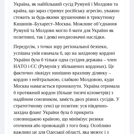
Україна, як найбільший сусід Румунії і Молдови та
країна, що зараз стримує російську агресію, уважно
стежить за будь-якими зрушеннями в трикутнику
Кишинів–Бухарест–Москва. Можливе об’єднання
Румунії та Молдови могло б мати для України як
позитивні, так і деякі неоднозначні наслідки.
Передусім, з точки зору регіональної безпеки,
успішна унїя означала б, що на західному кордоні
України була б тільки одна сусідня держава – член
НАТО і ЄС (Румунія у збільшених кордонах). Це
фактично ліквідує нинішню вразливу ділянку –
кордон з нейтральною, слабкою Молдовою, куди
Москва намагається проникнути. Україна отримала
б протяжний кордон (більше тисячі кілометрів) з
надійним союзником, замість двох різних сусідів. У
стратегічному сенсі це позитив: уся південно-
західна фланг України була б прикрита
союзницькою країною, що мінімізує ризики
оточення або провокацій з того боку. Особливо
важливо це для Одеської області, яка межує і з