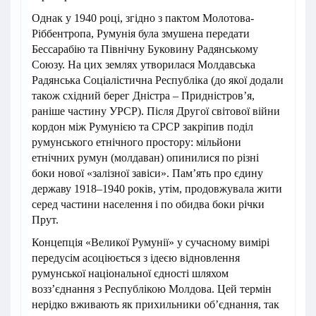
Однак у 1940 році, згідно з пактом Молотова-
Ріббентропа, Румунія була змушена передати
Бессарабію та Північну Буковину Радянському
Союзу. На цих землях утворилася Молдавська
Радянська Соціалістична Республіка (до якої додали
також східний берег Дністра – Придністров’я,
раніше частину УРСР). Після Другої світової війни
кордон між Румунією та СРСР закріпив поділ
румунського етнічного простору: мільйони
етнічних румун (молдаван) опинилися по різні
боки нової «залізної завіси». Пам’ять про єдину
державу 1918–1940 років, утім, продовжувала жити
серед частини населення і по обидва боки річки
Прут.
Концепція «Великої Румунії» у сучасному вимірі
передусім асоціюється з ідеєю відновлення
румунської національної єдності шляхом
возз’єднання з Республікою Молдова. Цей термін
нерідко вживають як прихильники об’єднання, так