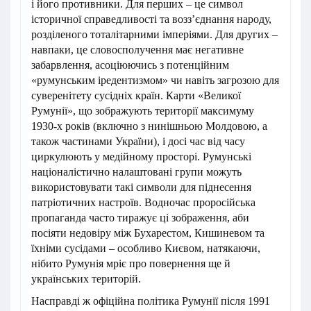
і його противники. Для перших – це символ
історичної справедливості та возз’єднання народу,
розділеного тоталітарними імперіями. Для других –
навпаки, це словосполучення має негативне
забарвлення, асоціюючись з потенційним
«румунським іредентизмом» чи навіть загрозою для
суверенітету сусідніх країн. Карти «Великої
Румунії», що зображують території максимуму
1930-х років (включно з нинішньою Молдовою, а
також частинами України), і досі час від часу
циркулюють у медійному просторі. Румунські
націоналістично налаштовані групи можуть
використовувати такі символи для піднесення
патріотичних настроїв. Водночас проросійська
пропаганда часто тиражує ці зображення, аби
посіяти недовіру між Бухарестом, Кишиневом та
їхніми сусідами – особливо Києвом, натякаючи,
нібито Румунія мріє про повернення ще й
українських територій.
Насправді ж офіційна політика Румунії після 1991