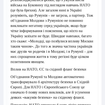
війська на Буковину під виглядом навчань НАТО
(це була брехня). Але загалом нині в Україні
розуміють, що Румунія – не загроза, а партнер. Тож
об’єднання Молдови з Румунією не повинно
викликати негативу серед українців, якщо буде
чітке інформування і пояснення, що ніхто на
Україну зазіхати не буде. Швидше навпаки, багато
хто скаже: «Молодці, що позбулися впливу Москви
таким чином». До того ж значна частина українців
має друзів чи родичів і в Молдові, і в Румунії – для
них спрощення життя в тому регіоні буде цілком
позитивним явищем.
Вплив на НАТО, ЄС та східний фланг безпеки
Об’єднання Румунії та Молдови автоматично
трансформувало б архітектуру безпеки в Східній
Європі. Для НАТО і Європейського Союзу це
означало б появу нових викликів, але й усунення
деяких «вакумів безпеки» на східному фланзі.
Передусім, НАТО отримало б нову лінію прямого