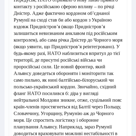
контакту з російською сферою впливу – по річці
Дністер. Адже фактично кордоном об’єднаної
Румунії на сході став би або кордон з Україною
вздовж Придністров’я (якщо Придністров’я
залишиться невизнаним анклавом під російським
контролем), або сама річка Дністер до Чорного моря
(якщо уявити, що Придністров’я реінтегровано). У
будь-якому разі, НАТО наблизиться впритул до тієї
території, де присутні російські війська чи
проросійські сили. Це новий фронтир, який
Альянсу доведеться обороняти і моніторити так
само пильно, як нині балтійсько-білоруський чи
польсько-український кордон. Звичайно, східний
фланг НАТО посилився б: діра у вигляді
нейтральної Молдови зникне, отже, суцільний пояс
країн-членів простягнеться від Балтії через Польщу,
Словаччину, Угорщину, Румунію аж до Чорного
моря. Це спростить логістику і оборонне
планування Альянсу. Наприклад, зараз Румунії
доводиться враховувати можливі нестабільності в