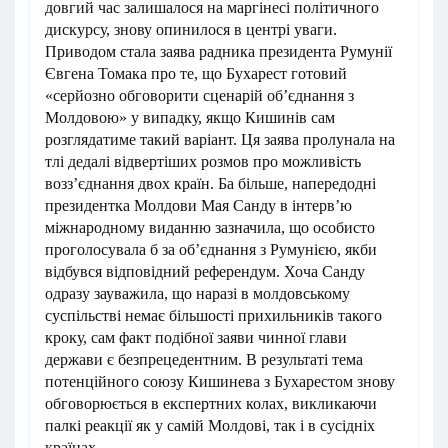
довгий час залишалося на маргінесі політичного
дискурсу, знову опинилося в центрі уваги.
Приводом стала заява радника президента Румунії
Євгена Томака про те, що Бухарест готовий
«серйозно обговорити сценарій об’єднання з
Молдовою» у випадку, якщо Кишинів сам
розглядатиме такий варіант. Ця заява пролунала на
тлі дедалі відвертіших розмов про можливість
возз’єднання двох країн. Ба більше, напередодні
президентка Молдови Мая Санду в інтерв’ю
міжнародному виданню зазначила, що особисто
проголосувала б за об’єднання з Румунією, якби
відбувся відповідний референдум. Хоча Санду
одразу зауважила, що наразі в молдовському
суспільстві немає більшості прихильників такого
кроку, сам факт подібної заяви чинної глави
держави є безпрецедентним. В результаті тема
потенційного союзу Кишинева з Бухарестом знову
обговорюється в експертних колах, викликаючи
палкі реакції як у самій Молдові, так і в сусідніх
країнах.