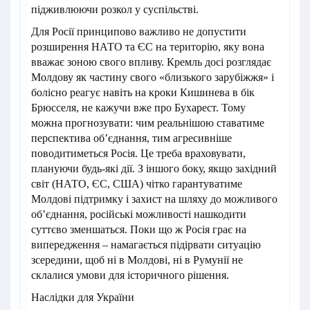
підживлюючи розкол у суспільстві.
Для Росії принципово важливо не допустити
розширення НАТО та ЄС на територію, яку вона
вважає зоною свого впливу. Кремль досі розглядає
Молдову як частину свого «близького зарубіжжя» і
болісно реагує навіть на кроки Кишинева в бік
Брюсселя, не кажучи вже про Бухарест. Тому
можна прогнозувати: чим реальнішою ставатиме
перспектива об’єднання, тим агресивніше
поводитиметься Росія. Це треба враховувати,
плануючи будь-які дії. З іншого боку, якщо західний
світ (НАТО, ЄС, США) чітко гарантуватиме
Молдові підтримку і захист на шляху до можливого
об’єднання, російські можливості нашкодити
суттєво зменшаться. Поки що ж Росія грає на
випередження – намагається підірвати ситуацію
зсередини, щоб ні в Молдові, ні в Румунії не
склалися умови для історичного рішення.
Наслідки для України