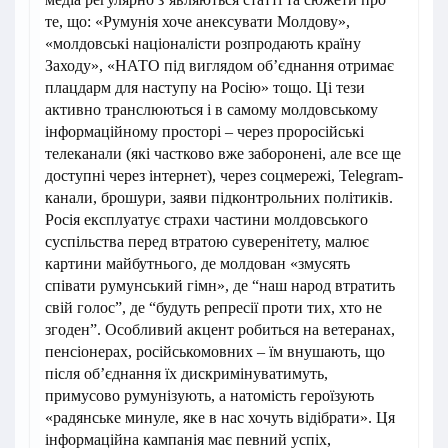
те, що: «Румунія хоче анексувати Молдову»,
«молдовські націоналісти розпродають країну
Заходу», «НАТО під виглядом об’єднання отримає
плацдарм для наступу на Росію» тощо. Ці тези
активно транслюються і в самому молдовському
інформаційному просторі – через проросійські
телеканали (які частково вже заборонені, але все ще
доступні через інтернет), через соцмережі, Telegram-
канали, брошури, заяви підконтрольних політиків.
Росія експлуатує страхи частини молдовського
суспільства перед втратою суверенітету, малює
картини майбутнього, де молдован «змусять
співати румунський гімн», де “наш народ втратить
свій голос”, де “будуть репресії проти тих, хто не
згоден”. Особливий акцент робиться на ветеранах,
пенсіонерах, російськомовних – їм внушають, що
після об’єднання їх дискримінуватимуть,
примусово румунізують, а натомість героїзують
«радянське минуле, яке в нас хочуть відібрати». Ця
інформаційна кампанія має певний успіх,