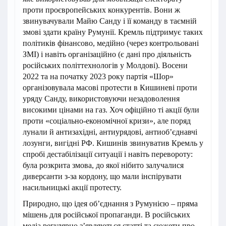
проти проєвропейських конкурентів. Вони ж
звинувачували Майю Санду і її команду в таємній
змові здати країну Румунії. Кремль підтримує таких
політиків фінансово, медійно (через контрольовані
ЗМІ) і навіть організаційно (є дані про діяльність
російських політтехнологів у Молдові). Восени
2022 та на початку 2023 року партія «Шор»
організовувала масові протести в Кишиневі проти
уряду Санду, використовуючи незадоволення
високими цінами на газ. Хоч офіційно ті акції були
проти «соціально-економічної кризи», але поряд
лунали й антизахідні, антиурядові, антиоб’єднавчі
лозунги, вигідні РФ. Кишинів звинуватив Кремль у
спробі дестабілізації ситуації і навіть перевороту:
була розкрита змова, до якої нібито залучалися
диверсанти з-за кордону, що мали інспірувати
насильницькі акції протесту.
Природно, що ідея об’єднання з Румунією – пряма
мішень для російської пропаганди. В російських
медіа регулярно з’являються статті та сюжети про