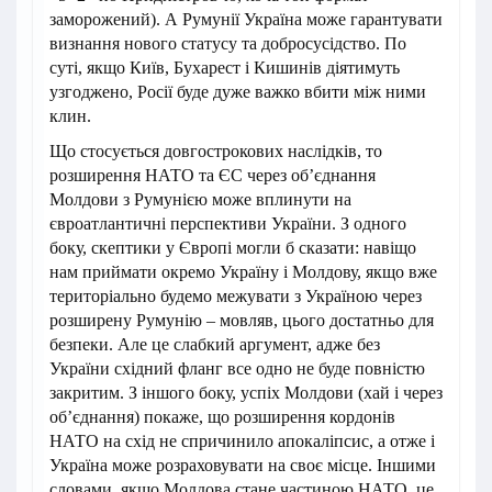
заморожений). А Румунії Україна може гарантувати
визнання нового статусу та добросусідство. По
суті, якщо Київ, Бухарест і Кишинів діятимуть
узгоджено, Росії буде дуже важко вбити між ними
клин.
Що стосується довгострокових наслідків, то
розширення НАТО та ЄС через об’єднання
Молдови з Румунією може вплинути на
євроатлантичні перспективи України. З одного
боку, скептики у Європі могли б сказати: навіщо
нам приймати окремо Україну і Молдову, якщо вже
територіально будемо межувати з Україною через
розширену Румунію – мовляв, цього достатньо для
безпеки. Але це слабкий аргумент, адже без
України східний фланг все одно не буде повністю
закритим. З іншого боку, успіх Молдови (хай і через
об’єднання) покаже, що розширення кордонів
НАТО на схід не спричинило апокаліпсис, а отже і
Україна може розраховувати на своє місце. Іншими
словами, якщо Молдова стане частиною НАТО, це