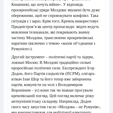
Кишиневі, що хочуть війни». У відповідь
проєвропейські уряди Молдови змушені бути дуже
обережними, щоб не спровокувати конфлікт. Така
ситуація є і зараз. Крім того, Кремль використовує
Придністров’я як центр пропаганди: звідти ведуть
мовлення телеканали, які покривають значну
частину Молдови, транслюючи прокремлівські
наративи (включно з темою «жахів об’єднання з
Румунією»).
Другий інструмент – політичні партії та лідери,
лояльні Москві. В Молдові традиційно сильні
проросійські політичні сили. Експрезидент Ігор
Додон, його Партія соціалістів (ПСРМ), олігарх-
втікач Ілан Шор та його тепер вже заборонена
партія, комуністи на чолі з Володимиром
Вороніним – усі вони так чи інакше просували
кремлівський погляд. Цей погляд включає різку
антиуніоністську складову. Наприклад, Додон
свого часу запустив гасло «Молдова – не Румунія»,
яке використовував для мобілізації електорату