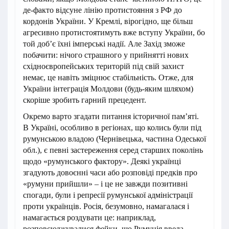
де-факто відсуне лінію протистояння з РФ до
кордонів України. У Кремлі, вірогідно, ще більш
агресивно протистоятимуть вже вступу України, бо
той доб’є їхні імперські надії. Але Захід зможе
побачити: нічого страшного у прийнятті нових
східноєвропейських територій під свій захист
немає, це навіть зміцнює стабільність. Отже, для
України інтеграція Молдови (будь-яким шляхом)
скоріше зробить гарний прецедент.
Окремо варто згадати питання історичної пам’яті.
В Україні, особливо в регіонах, що колись були під
румунською владою (Чернівецька, частина Одеської
обл.), є певні застереження серед старших поколінь
щодо «румунського фактору». Деякі українці
згадують довоєнні часи або розповіді предків про
«румуни прийшли» – і це не завжди позитивні
спогади, були і репресії румунської адміністрації
проти українців. Росія, безумовно, намагалася і
намагається роздувати це: наприклад,
розповсюджувалися фейки, що Румунія ввела