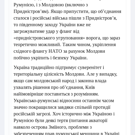
Румунією, і з Молдовою (включно з
Придністров’ям). Якщо припустити, що об’єднання
сталося і російські війська пішли з Придністров’я,
то південному заходу України вже не
загрожуватиме удар у фланг від
«придністровського угруповання» ворога, що зараз
теоретично можливий. Таким чином, укріплення
східного флангу НАТО за рахунок Молдови
побічно укріпить і безпеку України.
Україна традиційно підтримує суверенітет і
територіальну цілісність Молдови. Але у випадку,
якщо сам молдовський народ і законна влада
ухвалять рішення про об’єднання, Київ
найімовірніше поставиться з розумінням.
Українсько-румунські відносини останнім часом
значно покращилися завдяки спільній протидії
російській загрозі. Хоч історично між Україною і
Румунією були деякі тертя (питання акваторії
навколо острова Зміїного, проблеми з
забезпеченням прав румунської меншини в Україні