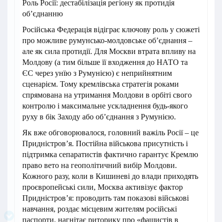
Роль Росії: дестабілізація регіону як протидія
об’єднанню
Російська Федерація відіграє ключову роль у сюжеті
про можливе румунсько-молдовське об’єднання –
але як сила протидії. Для Москви втрата впливу на
Молдову (а тим більше її входження до НАТО та
ЄС через унїю з Румунією) є неприйнятним
сценарієм. Тому кремлівська стратегія роками
спрямована на утримання Молдови в орбіті свого
контролю і максимальне ускладнення будь-якого
руху в бік Заходу або об’єднання з Румунією.
Як вже обговорювалося, головний важіль Росії – це
Придністров’я. Постійна військова присутність і
підтримка сепаратистів фактично гарантує Кремлю
право вето на геополітичний вибір Молдови.
Кожного разу, коли в Кишиневі до влади приходять
проєвропейські сили, Москва активізує фактор
Придністров’я: проводить там показові військові
навчання, роздає місцевим жителям російські
паспорти, нагнітає риторику про «фашистів в