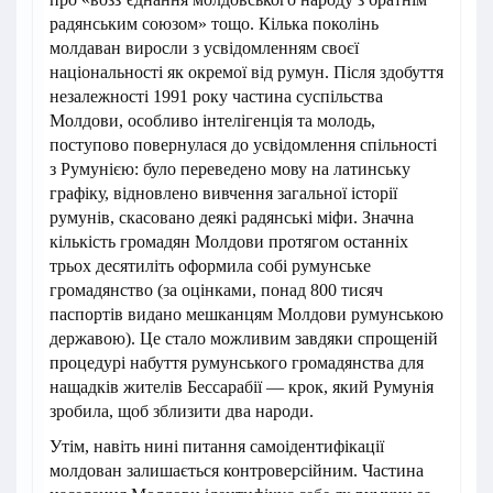
радянським союзом» тощо. Кілька поколінь
молдаван виросли з усвідомленням своєї
національності як окремої від румун. Після здобуття
незалежності 1991 року частина суспільства
Молдови, особливо інтелігенція та молодь,
поступово повернулася до усвідомлення спільності
з Румунією: було переведено мову на латинську
графіку, відновлено вивчення загальної історії
румунів, скасовано деякі радянські міфи. Значна
кількість громадян Молдови протягом останніх
трьох десятиліть оформила собі румунське
громадянство (за оцінками, понад 800 тисяч
паспортів видано мешканцям Молдови румунською
державою). Це стало можливим завдяки спрощеній
процедурі набуття румунського громадянства для
нащадків жителів Бессарабії — крок, який Румунія
зробила, щоб зблизити два народи.
Утім, навіть нині питання самоідентифікації
молдован залишається контроверсійним. Частина