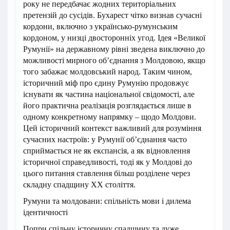
року не передбачає жодних територіальних
претензій до сусідів. Бухарест чітко визнав сучасні
кордони, включно з українсько-румунським
кордоном, у низці двосторонніх угод. Ідея «Великої
Румунії» на державному рівні зведена виключно до
можливості мирного об’єднання з Молдовою, якщо
того забажає молдовський народ. Таким чином,
історичний міф про єдину Румунію продовжує
існувати як частина національної свідомості, але
його практична реалізація розглядається лише в
одному конкретному напрямку – щодо Молдови.
Цей історичний контекст важливий для розуміння
сучасних настроїв: у Румунії об’єднання часто
сприймається не як експансія, а як відновлення
історичної справедливості, тоді як у Молдові до
цього питання ставлення більш розділене через
складну спадщину ХХ століття.
Румуни та молдовани: спільність мови і дилема
ідентичності
Попри спільну історичну спадщину та дуже