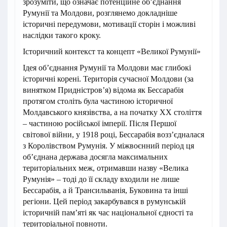
зрозуміти, що означає потенційне об’єднання
Румунії та Молдови, розглянемо докладніше
історичні передумови, мотивації сторін і можливі
наслідки такого кроку.
Історичний контекст та концепт «Великої Румунії»
Ідея об’єднання Румунії та Молдови має глибокі
історичні корені. Територія сучасної Молдови (за
винятком Придністров’я) відома як Бессарабія
протягом століть була частиною історичної
Молдавського князівства, а на початку XX століття
– частиною російської імперії. Після Першої
світової війни, у 1918 році, Бессарабія возз’єдналася
з Королівством Румунія. У міжвоєнний період ця
об’єднана держава досягла максимальних
територіальних меж, отримавши назву «Велика
Румунія» – тоді до її складу входили не лише
Бессарабія, а й Трансильванія, Буковина та інші
регіони. Цей період закарбувався в румунській
історичній пам’яті як час національної єдності та
територіальної повноти.