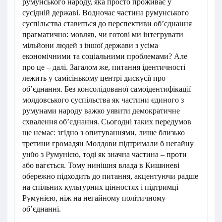
румунського народу, яка просто проживає у
сусідній державі. Водночас частина румунського
суспільства ставиться до перспективи об’єднання
прагматично: мовляв, чи готові ми інтегрувати
мільйони людей з іншої держави з усіма
економічними та соціальними проблемами? Але
про це – далі. Загалом же, питання ідентичності
лежить у самісінькому центрі дискусії про
об’єднання. Без консолідованої самоідентифікації
молдовського суспільства як частини єдиного з
румунами народу важко уявити демократичне
схвалення об’єднання. Сьогодні таких передумов
ще немає: згідно з опитуваннями, лише близько
третини громадян Молдови підтримали б негайну
унїю з Румунією, тоді як значна частина – проти
або вагється. Тому нинішня влада в Кишиневі
обережно підходить до питання, акцентуючи радше
на спільних культурних цінностях і підтримці
Румунією, ніж на негайному політичному
об’єднанні.