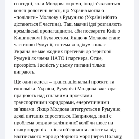
сьогодні, коли Молдова окремо, іноді з’являються
конспірологічні версії, що Україна могла б
«поділити» Молдову з Румунією (Україні нібито
дістанеться її частина). Такі маячні ідеї розганяють
кремлівські пропагандисти, аби посварити Київ з
Кишиневом і Бухарестом. Якщо ж Молдова стане
частиною Румунії, то тема «поділу» зникає –
Україна не має жодних претензій до території
Румунії як члена НАТО і партнера. Отже,
прозорість і ясність у цьому питанні тільки
виграють.
Ще один аспект – транснаціональні проекти та
економіка. Україна, Румунія і Молдова вже зараз
працюють над спільними проектами –
транспортними коридорами, енергетичними
зв’язками. Якщо Молдова інтегрується в Румунію,
деякі питання спростяться. Наприклад, нині є
проблема розриву залізничної колії чи шосе на
стику кордонів – після об’єднання логістика від
Балтійського моря до Чорного моря (через Польщу,