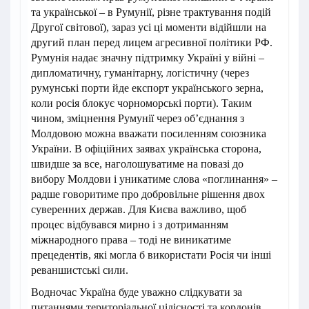
та української – в Румунії, різне трактування подій
Другої світової), зараз усі ці моменти відійшли на
другий план перед лицем агресивної політики РФ.
Румунія надає значну підтримку Україні у війні –
дипломатичну, гуманітарну, логістичну (через
румунські порти йде експорт українського зерна,
коли росія блокує чорноморські порти). Таким
чином, зміцнення Румунії через об’єднання з
Молдовою можна вважати посиленням союзника
України. В офіційних заявах українська сторона,
швидше за все, наголошуватиме на повазі до
вибору Молдови і уникатиме слова «поглинання» –
радше говоритиме про добровільне рішення двох
суверенних держав. Для Києва важливо, щоб
процес відбувався мирно і з дотриманням
міжнародного права – тоді не виникатиме
прецедентів, які могла б використати Росія чи інші
реваншистські сили.
Водночас Україна буде уважно слідкувати за
питаннями територіальної цілісності та кордонів.