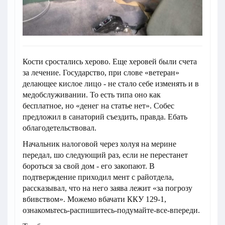
Кости сростались херово. Еще херовей были счета
за лечение. Государство, при слове «ветеран»
делающее кислое лицо - не стало себе изменять и в
медобслуживании. То есть типа оно как
бесплатное, но «денег на статье нет». Собес
предложил в санаторий съездить, правда. Ебать
облагодетельствовал.
Начальник налоговой через холуя на мерине
передал, шо следующий раз, если не перестанет
бороться за свой дом - его закопают. В
подтверждение приходил мент с райотдела,
рассказывал, что на него заява лежит «за погрозу
вбивством». Можемо вбачати ККУ 129-1,
ознакомьтесь-распишитесь-подумайте-все-впереди.