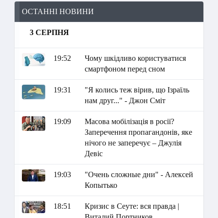
ОСТАННІ НОВИНИ
3 СЕРПНЯ
19:52
Чому шкідливо користуватися
смартфоном перед сном
19:31
"Я колись теж вірив, що Ізраїль
нам друг..." - Джон Сміт
19:09
Масова мобілізація в росії?
Заперечення пропагандонів, яке
нічого не заперечує – Джулія
Девіс
19:03
"Очень сложные дни" - Алексей
Копытько
18:51
Кризис в Сеуте: вся правда |
Виталий Портников