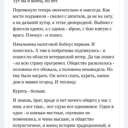
Тут бы и конец, но нет.
Перемкнуло теперь окончательно и навсегда. Как
кости подзажили - свалил с шпиталя, да не на хату,
а на дальний хутор, к тетке двоюродной. Выйнял с
флигеля одеяло, а с одеяла - зброю, с бою взятую с
врага. Плюнул - и пошел.
Начальника налоговой йобнул первым. И
понеслось. А там и побратимы подтянулись - и
пошел по области ветеранский ветер. Да так пошел
- на всю страну прогремел. Общество раскололось -
половина его обожала, а половина ненавидела. Но
ему было насрать. Он хотел спать, курить, папин
дом и мамин огород. И теплицу.
Курить - больше.
И знаешь, брат, вроде и нет ничего общего у нас с
ним, а все таки... вот сцуко все одинаковое. Один в
один - и князьки местные, охуевшие не
поменялись, и чины высшие, и общество
похуистичное, и конец истории традиционный, и