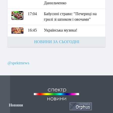
Данильченко
17:04
Бабусині страви: "Печериці на
грилі зі шпиком і овочами"
16:45
Українська музика!
НОВИНИ ЗА СЬОГОДНІ
@spektrnews
Новини