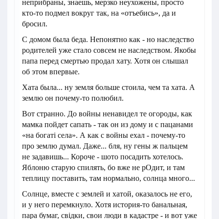
неприбраны, знаешь, мерзко неухожены, просто
кто-то подмел вокруг так, на «отъебись», да и
бросил.
С домом была беда. Непонятно как - но наследство
родителей уже стало совсем не наследством. Якобы
папа перед смертью продал хату. Хотя он слышал
об этом впервые.
Хата была... ну земля больше стоила, чем та хата. А
землю он почему-то полюбил.
Вот странно. До войны ненавидел те огороды, как
мамка пойдет сапать - так он из дому и с пацанами
«на богаті села». А как с войны ехал - почему-то
про землю думал. Даже... бля, ну гены ж пальцем
не задавишь... Короче - шото посадить хотелось.
Яблоню старую спилять, бо вже не рОдит, и там
теплицу поставить, там нормально, солнца много...
Солнце, вместе с землей и хатой, оказалось не его,
и у него перемкнуло. Хотя история-то банальная,
пара бумаг, свідки, свои люди в кадастре - и вот уже