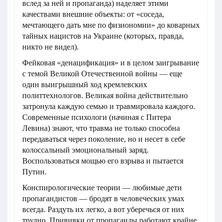
вслед за ней и пропаганда) наделяет этими
качествами внешние объекты: от «соседа,
мечтающего дать мне по физиономии» до коварных
тайных нацистов на Украине (которых, правда,
никто не видел).
Фейковая «денацификация» и в целом заигрывание
с темой Великой Отечественной войны — еще
один выигрышный ход кремлевских
политтехнологов. Великая война действительно
затронула каждую семью и травмировала каждого.
Современные психологи (начиная с Питера
Левина) знают, что травма не только способна
передаваться через поколение, но и несет в себе
колоссальный эмоциональный заряд.
Воспользоваться мощью его взрыва и пытается
Путин.
Конспирологические теории — любимые дети
пропагандистов — бродят в человеческих умах
всегда. Раздуть их легко, а вот уберечься от них
трудно. Прививки от пропаганды работают крайне