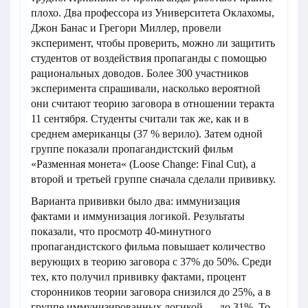
плохо. Два профессора из Университета Оклахомы,
Джон Банас и Грегори Миллер, провели
эксперимент, чтобы проверить, можно ли защитить
студентов от воздействия пропаганды с помощью
рациональных доводов. Более 300 участников
эксперимента спрашивали, насколько вероятной
они считают теорию заговора в отношении теракта
11 сентября. Студенты считали так же, как и в
среднем американцы (37 % верило). Затем одной
группе показали пропагандистский фильм
«Разменная монета« (Loose Change: Final Cut), а
второй и третьей группе сначала сделали прививку.
Варианта прививки было два: иммунизация
фактами и иммунизация логикой. Результаты
показали, что просмотр 40-минутного
пропагандистского фильма повышает количество
верующих в теорию заговора с 37% до 50%. Среди
тех, кто получил прививку фактами, процент
сторонников теории заговора снизился до 25%, а в
группе иммунизированных логикой — до 31%. То