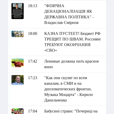
18:13
"ФІЗИЧНА
ДЕНАЦІОНАЛІЗАЦІЯ ЯК
ДЕРЖАВНА ПОЛІТИКА" -
Владислав Смірнов
18:00
КАЗНА ПУСТЕЕТ! Бюджет РФ
ТРЕЩИТ ПО ШВАМ. Россияне
ТРЕБУЮТ ОКОНЧАНИЯ
«СВО»
17:42
Ленивые должны пить красное
вино
17:23
"Как они скулят по всем
каналам, в СМИ и на
дипломатических фронтах.
Музыка Моцарта" - Кирило
Данильченко
17:04
Бабусині страви: "Печериці на