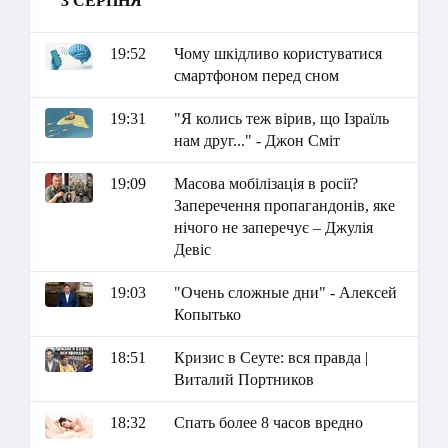
3 СЕРПНЯ
19:52
Чому шкідливо користуватися
смартфоном перед сном
19:31
"Я колись теж вірив, що Ізраїль
нам друг..." - Джон Сміт
19:09
Масова мобілізація в росії?
Заперечення пропагандонів, яке
нічого не заперечує – Джулія
Девіс
19:03
"Очень сложные дни" - Алексей
Копытько
18:51
Кризис в Сеуте: вся правда |
Виталий Портников
18:32
Спать более 8 часов вредно