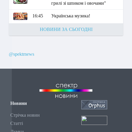
грилі зі шпиком і овочами"
16:45
Українська музика!
НОВИНИ ЗА СЬОГОДНІ
@spektrnews
Новини
Стрічка новин
Статті
Думки