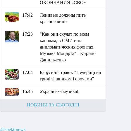
ОКОНЧАНИЯ «СВО»
17:42
Ленивые должны пить
красное вино
17:23
"Как они скулят по всем
каналам, в СМИ и на
дипломатических фронтах.
Музыка Моцарта" - Кирило
Данильченко
17:04
Бабусині страви: "Печериці на
грилі зі шпиком і овочами"
16:45
Українська музика!
НОВИНИ ЗА СЬОГОДНІ
@spektrnews