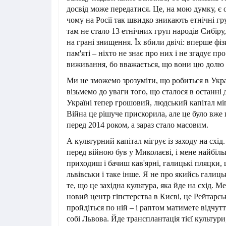
досвід може передатися. Це, на мою думку, є 
чому на Росії так швидко зникають етнічні гр
там не стало 13 етнічних груп народів Сибіру,
на грані знищення. Їх вбили двічі: вперше фіз
пам'яті – ніхто не знає про них і не згадує пр
виживання, бо вважається, що вони цю долю
Ми не зможемо зрозуміти, що робиться в Укра
візьмемо до уваги того, що сталося в останні 
Україні тепер грошовий, людський капітал мігр
Війна це рішуче прискорила, але це було вже 
перед 2014 роком, а зараз стало масовим.
А культурний капітал мігрує із заходу на схід.
перед війною був у Миколаєві, і мене найбіл
приходиш і бачиш кав'ярні, галицькі пляцки,
львівськи і таке інше. Я не про якийсь галиць
те, що це західна культура, яка йде на схід. 
новий центр гіпстерства в Києві, це Рейтарсь
пройдіться по ній – і раптом матимете відчут
собі Львова. Йде трансплантація тієї культури