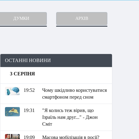
ДУМКИ
АРХІВ
ОСТАННІ НОВИНИ
3 СЕРПНЯ
19:52
Чому шкідливо користуватися
смартфоном перед сном
19:31
"Я колись теж вірив, що
Ізраїль нам друг..." - Джон
Сміт
19:09
Масова мобілізація в росії?