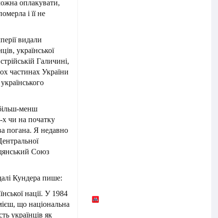
 можна оплакувати,
омерла і її не
мперії видали
ців, української
австрійській Галичині,
вох частинах України
 українського
є більш-менш
0-х чи на початку
ва погана. Я недавно
Центральної
адянський Союз
далі Кундера пише:
нської нації. У 1984
мієш, що національна
сть українців як