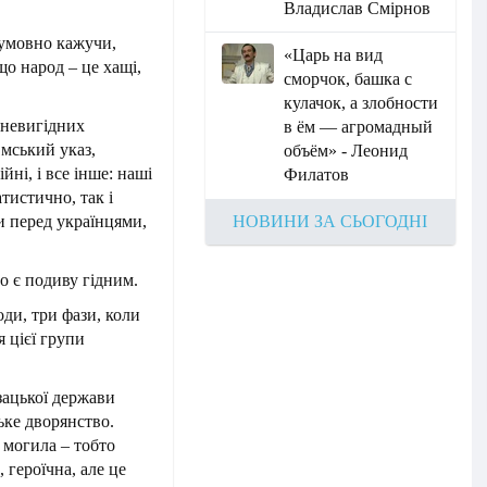
Владислав Смірнов
 умовно кажучи,
«Царь на вид
що народ – це хащі,
сморчок, башка с
кулачок, а злобности
 невигідних
в ём — агромадный
мський указ,
объём» - Леонид
йні, і все інше: наші
Филатов
тистично, так і
НОВИНИ ЗА СЬОГОДНІ
и перед українцями,
о є подиву гідним.
оди, три фази, коли
 цієї групи
озацької держави
ьке дворянство.
 могила – тобто
 героїчна, але це