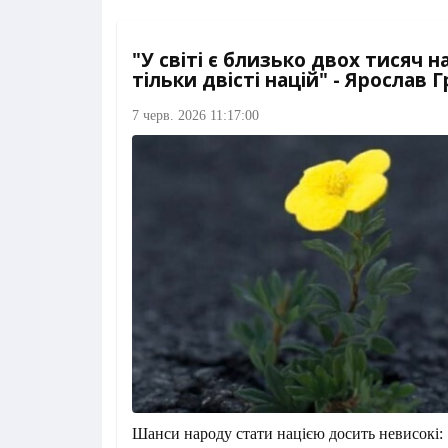
"У світі є близько двох тисяч на
тільки двісті націй" - Ярослав 
7 черв. 2026 11:17:00
Шанси народу стати нацією досить невисокі: 