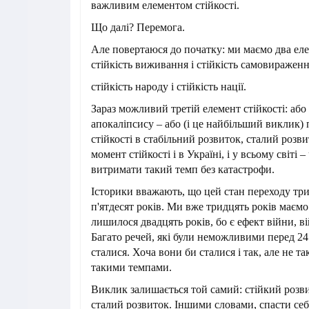
важливим елементом стійкості.
Що далі? Перемога.
Але повертаюся до початку: ми маємо два еле
стійкість виживання і стійкість самовираженн
стійкість народу і стійкість нації.
Зараз можливий третій елемент стійкості: або
апокаліпсису – або (і це найбільший виклик) 
стійкості в стабільний розвиток, сталий розв
момент стійкості і в Україні, і у всьому світі
витримати такий темп без катастрофи.
Історики вважають, що цей стан переходу тр
п'ятдесят років. Ми вже тридцять років маємо
лишилося двадцять років, бо є ефект війни, в
Багато речей, які були неможливими перед 24
сталися. Хоча вони би сталися і так, але не та
такими темпами.
Виклик залишається той самий: стійкий розв
сталий розвиток. Іншими словами, спасти себе