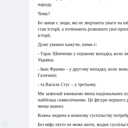
народу.
Чому?
Бо завше є люди, які не звертають уваги на н
стан історії, а починають розвивати свої проє
історії.
Дуже умовно кажучи, ними є:
- Тарас Шевченко у першому випадку, коли з
Україна;
- Іван Франко – у другому випадку, коли зник
Галичині;
- та Василь Стус – у третьому.
Ми зазвичай вживаємо імена національних пое
найбільш символічними. Це фігури першого ря
менш знаних.
Кожна людина в кожному суспільству потребу
Без міфу ніхто не може жити, жодне суспільст