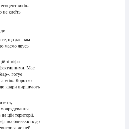
 егоцентриків-
о не клеїть.
вди.
 те, що дає нам
 що маємо якусь
оційні міфи
 ефективними. Має
зар», готує
а армію. Коротко
, що кадри вирішують
ситети,
самоврядування.
 на цій території.
афічна близькість до
риторія, де цей