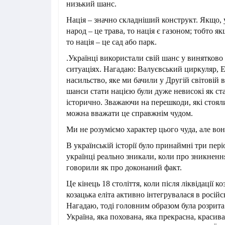
низький шанс.
Нація – значно складніший конструкт. Якщо,
народ – це трава, то нація є газоном; тобто як
то нація – це сад або парк.
.Українці використали свій шанс у винятково
ситуаціях. Нагадаю: Валуєвський циркуляр, Е
насильство, яке ми бачили у Другій світовій ві
шанси стати нацією були дуже невисокі як ста
історично. Зважаючи на перешкоди, які стоял
можна вважати це справжнім чудом.
Ми не розуміємо характер цього чуда, але вон
В українській історії було принаймні три пері
українці реально зникали, коли про зникнення
говорили як про доконаний факт.
Це кінець 18 століття, коли після ліквідації к
козацька еліта активно інтегрувалася в російс
Нагадаю, тоді головним образом була розрита
Україна, яка похована, яка прекрасна, красива,