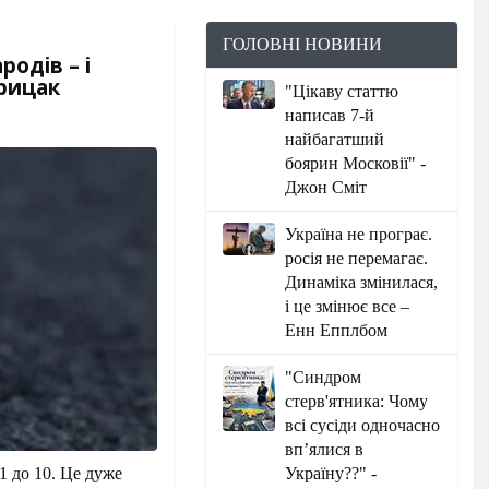
ГОЛОВНІ НОВИНИ
родів – і
Грицак
"Цікаву статтю
написав 7-й
найбагатший
боярин Московії" -
Джон Сміт
Україна не програє.
росія не перемагає.
Динаміка змінилася,
і це змінює все –
Енн Епплбом
"Синдром
стерв'ятника: Чому
всі сусіди одночасно
вп’ялися в
Україну??" -
1 до 10. Це дуже