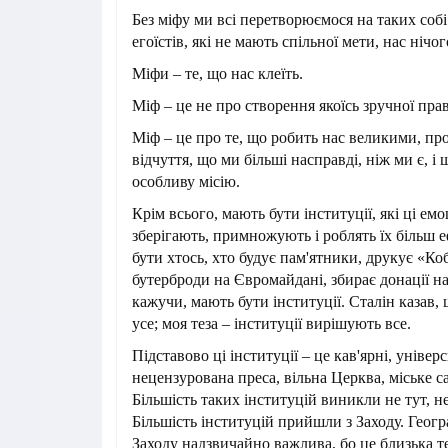
Без міфу ми всі перетворюємося на таких собі
егоїстів, які не мають спільної мети, нас нічог
Міфи – те, що нас клеїть.
Міф – це не про створення якоїсь зручної пра
Міф – це про те, що робить нас великими, про
відчуття, що ми більші насправді, ніж ми є, і
особливу місію.
Крім всього, мають бути інституції, які ці ем
зберігають, примножують і роблять їх більш
бути хтось, хто будує пам'ятники, друкує «Коб
бутерброди на Євромайдані, збирає донації н
кажучи, мають бути інституції. Сталін казав
усе; моя теза – інституції вирішують все.
Підставово ці інституції – це кав'ярні, універ
нецензурована преса, вільна Церква, міське 
Більшість таких інституцій виникли не тут, не
Більшість інституцій прийшли з Заходу. Геогр
Заходу надзвичайно важлива, бо це близька те