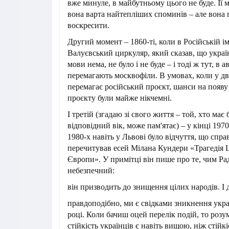
вже минуле, в майбутньому цього не буде. Її
вона варта найтепліших споминів – але вона п
воскресити.
Другий момент – 1860-ті, коли в Російській і
Валуєвський циркуляр, який сказав, що україн
мови нема, не було і не буде – і тоді ж тут, в 
перемагають москвофіли. В умовах, коли у д
перемагає російський проєкт, шанси на появу
проєкту були майже нікчемні.
І третій (згадаю зі свого життя – той, хто ма
відповідний вік, може пам'ятає) – у кінці 197
1980-х навіть у Львові було відчуття, що спра
перечитував есей Мілана Кундери «Трагедія 
Європи». У примітці він пише про те, чим Р
небезпечний:
він призводить до знищення цілих народів. І 
правдоподібно, ми є свідками зникнення украї
році. Коли бачиш оцей перелік подій, то розу
стійкість українців є навіть вищою, ніж стійкі