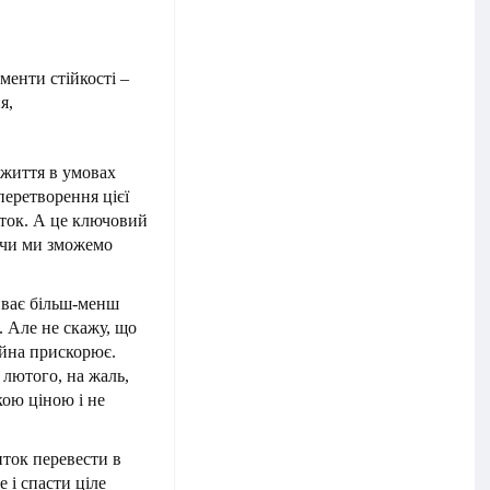
менти стійкості –
я,
 життя в умовах
перетворення цієї
иток. А це ключовий
 – чи ми зможемо
иває більш-менш
. Але не скажу, що
ійна прискорює.
 лютого, на жаль,
кою ціною і не
иток перевести в
 і спасти ціле