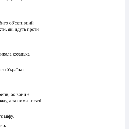
ібито об'єктивний
кти, які йдуть проти
никала козацька
ала Україна в
тів, бо вони є
ду, а за ними тисячі
є міфу.
во.