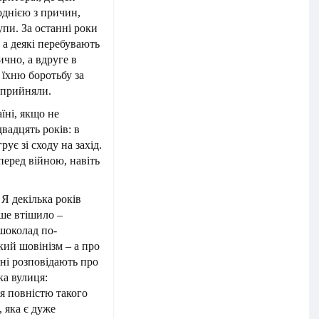
однією з причин,
упи. За останні роки
 а деякі перебувають
ично, а вдруге в
о їхню боротьбу за
 прийняли.
їні, якщо не
двадцять років: в
ує зі сходу на захід.
перед війною, навіть
 Я декілька років
ьше втішило –
 шоколад по-
кий шовінізм – а про
Мені розповідають про
ка вулиця:
тя повністю такого
, яка є дуже