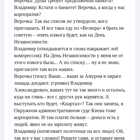
Верочка: Душа требует продолжения банкета?
Владимир: Кстати о банкете! Верочка, а когда у нас
корпоратив?
Верочка: Так вы список не утвердили, кого
приглашать. И все таки еду из «Велюра» я брать не
советую – опять изжога будет, как на День
Независимости.
Владимир (откидывается и снова накрывает лоб
компрессом): На День Независимости у меня не от
этого изжога была... А по списку… ну я не знаю,
пригласите там всех наших.
Верочка (тихо): Ваши… ваши за Амуром в овраге
лошадь доедают. (громко) Владимир
Александрович, ваших тут не так много и осталось,
куда ни глянь - все с других рук кормятся. А
выступать кто будет, «Квартал»? Так они заняты, в
Окружном административном суде Киева тоже
корпоратив. И там платят больше – деньги есть у
людей, явно не на зарплату живут.
Владимир (натягивает полотенце на все лицо): Ой,
так все у вас сложно! Решите сами, и оставьте меня