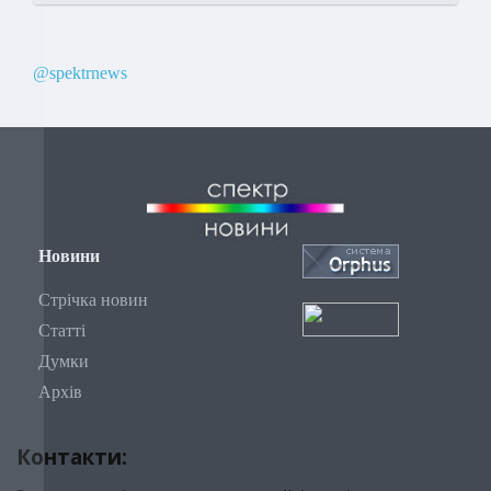
@spektrnews
Новини
Стрічка новин
Статті
Думки
Архів
Контакти: