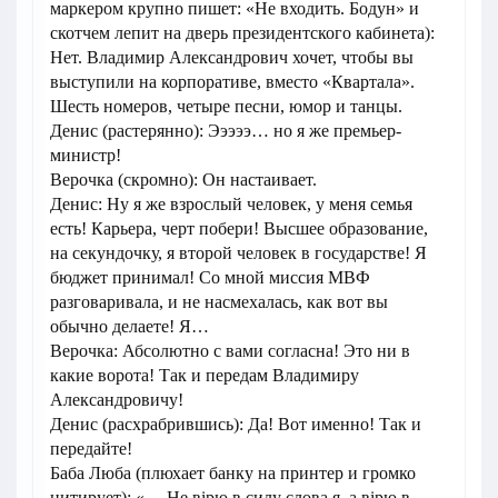
маркером крупно пишет: «Не входить. Бодун» и
скотчем лепит на дверь президентского кабинета):
Нет. Владимир Александрович хочет, чтобы вы
выступили на корпоративе, вместо «Квартала».
Шесть номеров, четыре песни, юмор и танцы.
Денис (растерянно): Эээээ… но я же премьер-
министр!
Верочка (скромно): Он настаивает.
Денис: Ну я же взрослый человек, у меня семья
есть! Карьера, черт побери! Высшее образование,
на секундочку, я второй человек в государстве! Я
бюджет принимал! Со мной миссия МВФ
разговаривала, и не насмехалась, как вот вы
обычно делаете! Я…
Верочка: Абсолютно с вами согласна! Это ни в
какие ворота! Так и передам Владимиру
Александровичу!
Денис (расхрабрившись): Да! Вот именно! Так и
передайте!
Баба Люба (плюхает банку на принтер и громко
цитирует): «… Не вірю в силу слова я, а вірю в