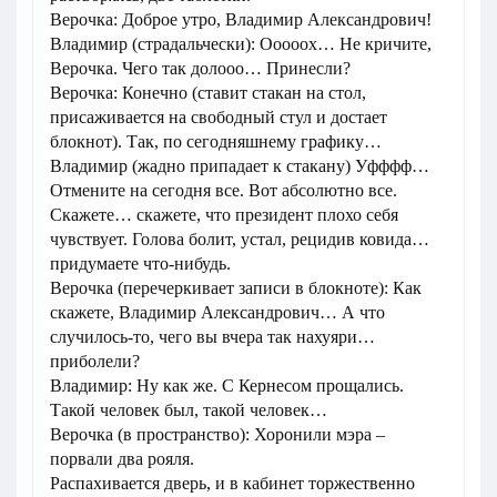
Верочка: Доброе утро, Владимир Александрович!
Владимир (страдальчески): Ооооох… Не кричите,
Верочка. Чего так долооо… Принесли?
Верочка: Конечно (ставит стакан на стол,
присаживается на свободный стул и достает
блокнот). Так, по сегодняшнему графику…
Владимир (жадно припадает к стакану) Уфффф…
Отмените на сегодня все. Вот абсолютно все.
Скажете… скажете, что президент плохо себя
чувствует. Голова болит, устал, рецидив ковида…
придумаете что-нибудь.
Верочка (перечеркивает записи в блокноте): Как
скажете, Владимир Александрович… А что
случилось-то, чего вы вчера так нахуяри…
приболели?
Владимир: Ну как же. С Кернесом прощались.
Такой человек был, такой человек…
Верочка (в пространство): Хоронили мэра –
порвали два рояля.
Распахивается дверь, и в кабинет торжественно