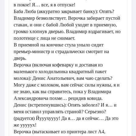
в покое! Я… все, я в отпуске!
Баба Люба (аккуратно закрывает банку): Опять?
Владимир безмолвствует. Верочка забирает пустой
стакан, и они с бабой Любой уходят в приемную,
громко хлопнув дверью. Владимир вздрагивает, но
полотенце с лица не снимает.
В приемной на кончике стула уныло сидит
премьер-министр и страдальчески смотрит на
дверь.
Верочка (включая кофеварку и доставая из
маленького холодильника квадратный пакет
молока): Денис Анатольевич, вам чаю сделать?
Могу даже с молоком, вам сейчас силы нужны, я и
не знаю, как вы справитесь, пока у Владимира
Александровича похме… рецидив ковида.
Денис (встрепенувшись): Опять заболел? И я… и
меня оставил управлять страной? Серьезно?
(радуется) Йууухуууу! Да я… да я сейчас… Да это
же ууууух!
Верочка (вытаскивает из принтера лист А4,