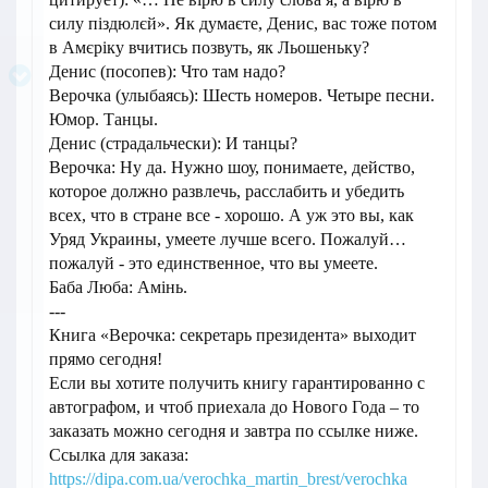
силу піздюлєй». Як думаєте, Денис, вас тоже потом
в Амєріку вчитись позвуть, як Льошеньку?
Денис (посопев): Что там надо?
Верочка (улыбаясь): Шесть номеров. Четыре песни.
Юмор. Танцы.
Денис (страдальчески): И танцы?
Верочка: Ну да. Нужно шоу, понимаете, действо,
которое должно развлечь, расслабить и убедить
всех, что в стране все - хорошо. А уж это вы, как
Уряд Украины, умеете лучше всего. Пожалуй…
пожалуй - это единственное, что вы умеете.
Баба Люба: Амінь.
---
Книга «Верочка: секретарь президента» выходит
прямо сегодня!
Если вы хотите получить книгу гарантированно с
автографом, и чтоб приехала до Нового Года – то
заказать можно сегодня и завтра по ссылке ниже.
Ссылка для заказа:
https://dipa.com.ua/verochka_martin_brest/verochka