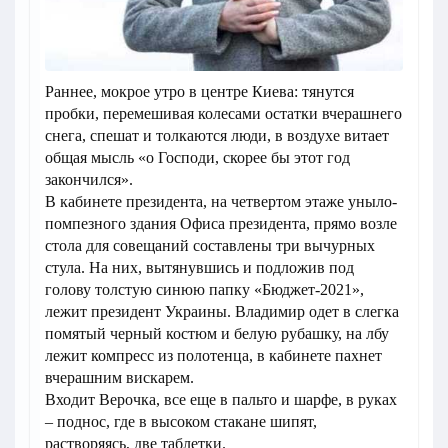
Раннее, мокрое утро в центре Киева: тянутся
пробки, перемешивая колесами остатки вчерашнего
снега, спешат и толкаются люди, в воздухе витает
общая мысль «о Господи, скорее бы этот год
закончился».
В кабинете президента, на четвертом этаже уныло-
помпезного здания Офиса президента, прямо возле
стола для совещаний составлены три вычурных
стула. На них, вытянувшись и подложив под
голову толстую синюю папку «Бюджет-2021»,
лежит президент Украины. Владимир одет в слегка
помятый черный костюм и белую рубашку, на лбу
лежит компресс из полотенца, в кабинете пахнет
вчерашним вискарем.
Входит Верочка, все еще в пальто и шарфе, в руках
– поднос, где в высоком стакане шипят,
растворяясь, две таблетки.