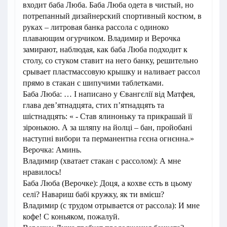
входит баба Люба. Баба Люба одета в чистый, но
потрепанный дизайнерский спортивный костюм, в
руках – литровая банка рассола с одиноко
плавающим огурчиком. Владимир и Верочка
замирают, наблюдая, как баба Люба подходит к
столу, со стуком ставит на него банку, решительно
срывает пластмассовую крышку и наливает рассол
прямо в стакан с шипучими таблетками.
Баба Люба: … І написано у Євангєлії від Матфея,
глава дев’ятнадцята, стих п’ятнадцять та
шістнадцять: « - Став ялиноньку та прикрашай її
зіронькою. А за шляпу на йолці – бан, пройобані
наступні вибори та перманентна гєєна огнєнна.»
Верочка: Аминь.
Владимир (хватает стакан с рассолом): А мне
нравилось!
Баба Люба (Верочке): Доця, а кохве єсть в цьому
селі? Навариш бабі кружку, як ти вмієш?
Владимир (с трудом отрывается от рассола): И мне
кофе! С коньяком, пожалуй.