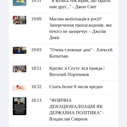
19:31
"Я колись теж вірив, що Ізраїль
нам друг..." - Джон Сміт
19:09
Масова мобілізація в росії?
Заперечення пропагандонів, яке
нічого не заперечує – Джулія
Девіс
19:03
"Очень сложные дни" - Алексей
Копытько
18:51
Кризис в Сеуте: вся правда |
Виталий Портников
18:32
Спать более 8 часов вредно
18:13
"ФІЗИЧНА
ДЕНАЦІОНАЛІЗАЦІЯ ЯК
ДЕРЖАВНА ПОЛІТИКА" -
Владислав Смірнов