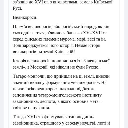
зв’язків до XVI ст. з князівствами земель Київської
Русі.
Великороси.
Плем’я великоросів, або російський народ, як він
сьогодні зветься, з’явилося близько XV–XVII ст.
серед фінських племен: мурома, мері, весі та ін.
Тоді зароджується його історія. Немає історії
великоросів на землі Київській!
Історія великоросів починається із «Залещанської
землі», з Московїї, які ніколи не були Руссю.
Татаро-монголи, що прийшли на ці землі, внесли
значний вклад у формування «великоросів». На
психологію великороса наклали відбиток
запозичення татаро-монгольського інстинкту
завойовника, деспота, в якого основна мета –
світове панування.
Так до XVI ст. сформувався тип людини-
завойовника, страшного у своєму неуцтві, люті й