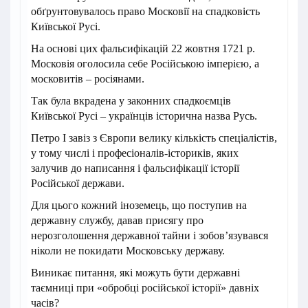
обґрунтовувалось право Московії на спадковість
Київської Русі.
На основі цих фальсифікацій 22 жовтня 1721 р.
Московія оголосила себе Російською імперією, а
московитів – росіянами.
Так була вкрадена у законних спадкоємців
Київської Русі – українців історична назва Русь.
Петро І завіз з Європи велику кількість спеціалістів,
у тому числі і професіоналів-істориків, яких
залучив до написання і фальсифікації історії
Російської держави.
Для цього кожний іноземець, що поступив на
державну службу, давав присягу про
нерозголошення державної тайни і зобов’язувався
ніколи не покидати Московську державу.
Виникає питання, які можуть бути державні
таємниці при «обробці російської історії» давніх
часів?