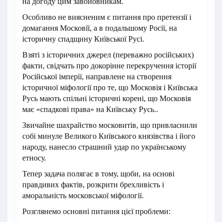
на догоду цим завойовникам.
Особливо не виясненим є питання про претензії і
домагання Московїї, а в подальшому Росії, на
історичну спадщину Київської Русі.
Взяті з історичних джерел (переважно російських)
факти, свідчать про докорінне перекручення історії
Російської імперії, направлене на створення
історичної міфології про те, що Московія і Київська
Русь мають спільні історичні корені, що Московія
має «спадкові права» на Київську Русь..
Звичайне шахрайство московитів, що привласнили
собі минуле Великого Київського князівства і його
народу, нанесло страшний удар по українському
етносу.
Тепер задача полягає в тому, щоби, на основі
правдивих фактів, розкрити брехливість і
аморальність московської міфології.
Розглянемо основні питання цієї проблеми: