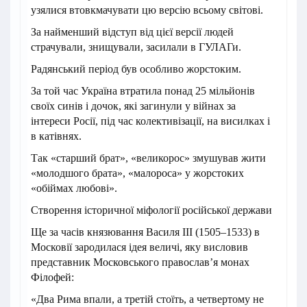
узялися втовкмачувати цю версію всьому світові.
За найменший відступ від цієї версії людей
страчували, знищували, засилали в ГУЛАГи.
Радянський період був особливо жорстоким.
За той час Україна втратила понад 25 мільйонів
своїх синів і дочок, які загинули у війнах за
інтереси Росії, під час колективізації, на висилках і
в катівнях.
Так «старший брат», «великорос» змушував жити
«молодшого брата», «малороса» у жорстоких
«обіймах любові».
Створення історичної міфології російської держави
Ще за часів князювання Василя III (1505–1533) в
Московії зародилася ідея величі, яку висловив
представник Московського православ’я монах
Філофей:
«Два Рима впали, а третій стоїть, а четвертому не