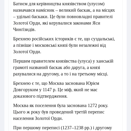
Батиєм для керівництва князівством (улусом)
назначався намісник – великий баскак, а на місцях
– удільні баскаки. Це були повновладні правителі
Золотої Орди, які керувалися законами Яси
Чинґізидів.
Брехнею російських істориків є те, що суздальські,
а пізніше і московські князі були незалежні від
Золотої Орди.
Першим правителем князівства (улуса) у ханській
грамоті названий баскак або даруга, а князі
рахувалися на другому, а то і на третьому місці.
Брехнею є те, що Москва заснована Юрієм
Довгоруким у 1147 р. Це міф, який не має
доказового підтвердження.
Москва як поселення була заснована 1272 року.
Цього ж року був проведений третій перепис
населення Золотої Орди.
При першому переписі (1237–1238 pp.) і другому