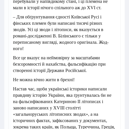
перебували у напівдикому стані, і ці племена не
мали в історії нічого спільного аж до XVI ст.
– Для обґрунтування єдності Київської Русі і
фінських племен були написані тисячі різних
зводів. Усі ці зводи і літописи, як вказується в
романі-дослідженні В. Білінського є тільки у
переписаному вигляді, жодного оригінала. Жод­
ного!
Все це вказує на неймовірну за масштабами
безсоромності й нахабства, фальсифікацію при
створенні історії Держави Російської.
Не можна вічно жити в брехні!
Настав час, щоби українські історики написали
правдиву історію України, яка ґрунтувалась би не
на фальсифікованих Катериною II літописах і
заново написаних у XVIII столітті
«загальноруських літописних зводах», а на
історичних фактах, зафіксованих у документах,
зокрема таких країн, як Польща, Туреччина, Греція,