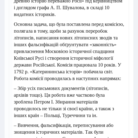
древню історію переважно Росії» під керівництвом
і доглядом графа А. П. Шувалова, в складі 10
видатних істориків.
Основна задача, що була поставлена перед комісією,
полягала в тому, щоби за рахунок переробок
літописів, написання нових літописних зводів та
інших фальсифікацій обґрунтувати «законність»
привласнення Московією історичної спадщини
Київської Русі і створення історичної міфології
держави Російської. Комісія працювала 10 років. У
1792 р. «Катерининська історія» побачила світ.
Робота комісії проводилась в наступних напрямах:
– Збір усіх письмових документів (літописів,
архівів тощо). Ця робота вже частково була
зроблена Петром І. Збирання матеріалів
проводилось не тільки зі своєї країни, а також з
інших країн – Польщі, Туреччини та ін.
– Вивчення, фальсифікація, переписування або
знищення історичних матеріалів. Так були