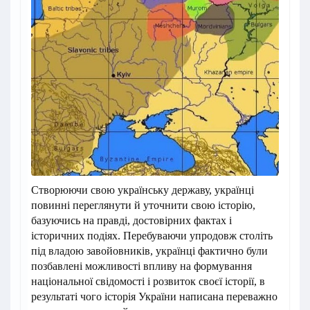
Cтворюючи свою ук­ра­їнську державу, українці
повинні переглянути й уточнити свою історію,
базую­чись на правді, достовірних фактах і
історичних подіях. Пере­бу­ва­ючи упродовж століть
під владою завойовників, українці фак­­тично були
позбавлені можливості впливу на формування
національної свідомості і розвиток своєї історії, в
результаті чого історія України написана переважно