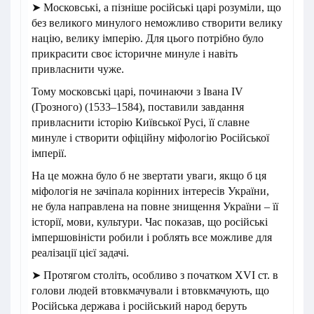
➤ Московські, а пізніше російські царі розуміли, що
без великого минулого неможливо створити велику
націю, велику імперію. Для цього потрібно було
прикрасити своє історичне минуле і навіть
привласнити чуже.
Тому московські царі, починаючи з Івана IV
(Грозного) (1533–1584), поставили завдання
привласнити історію Київської Русі, її славне
минуле і створити офіційну міфологію Російської
імперії.
На це можна було б не звертати уваги, якщо б ця
міфологія не зачіпала корінних інтересів України,
не була направлена на повне знищення України – її
історії, мови, культури. Час показав, що російські
імпершовіністи робили і роблять все можливе для
реалізації цієї задачі.
➤ Протягом століть, особливо з початком XVI ст. в
голови людей втовкмачували і втовкмачують, що
Російська держава і російський народ беруть