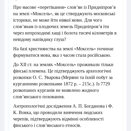
Про масове «перетікання» слов’ян із Придніпров’я
на землі «Моксель», як це стверджують московські
історики, не може йти ніякої мови. Для чого
слов’янам із плодючих земель Придніпров’я іти
через непроходимі хащі і болота тисячі кілометрів в
невідому напівдику глуш?
На базі християнства на землі «Моксель» починає
формуватися мова, яка з часом стала російською.
До XII ст. на землях «Моксель» проживали тільки
фінські племена. Це підтверджують археологічні
розкопки О. С. Уварова (Меряни та їхній побут за
курганними розкопками 1872 р. – 215с.). Із 7729
розкопаних курганів не виявлено жодного
слов’янського поховання.
Антропологічні дослідження А. П. Богданова і Ф.
К. Вовка, що проводили вивчення людських
черепів, підтверджують відмінні особливості
фінського і слов’янського етносів.