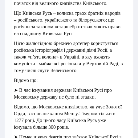
початок від великого князівства Київського.
Що Київська Русь – колиска трьох братніх народів
– російського, українського та білоруського; що
росіяни за законом «старшебратства» мають право
на спадщину Київської Русі.
Цією жалюгідною брехнею дотепер користується
російська історіографія і державні діячі Росії, а
також «п’ята колона» в Україні, в яку входять
комуністи і майже всі регіонали у Верховній Раді, в
тому числі слуги Зеленського.
Відомо що:
➤ В час існування держави Київської Русі про
Московську державу не було ні згадки.
Відомо, що Московське князівство, як улус Золотої
Орди, засноване ханом Менгу-Тімуром тільки в
1277 році. До цього часу Київська Русь уже
існувала більше 300 років.
➤ Немає ніяких фактів про зв’язок Київської Русі з