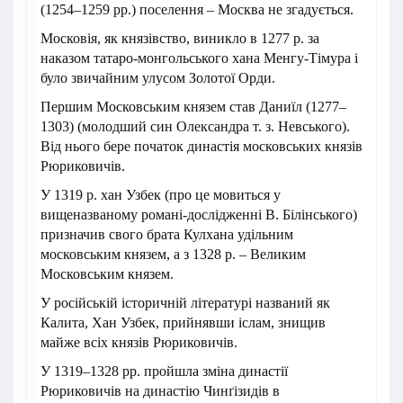
(1254–1259 pp.) поселення – Москва не згадується.
Московія, як князівство, виникло в 1277 р. за
наказом татаро-монгольського хана Менгу-Тімура і
було звичайним улусом Золотої Орди.
Першим Московським князем став Даниїл (1277–
1303) (молодший син Олександра т. з. Невського).
Від нього бере початок династія московських князів
Рюриковичів.
У 1319 р. хан Узбек (про це мовиться у
вищеназваному романі-дослідженні В. Білінського)
призначив свого брата Кулхана уділь­ним
московським князем, а з 1328 р. – Великим
Московським князем.
У російській історичній літературі названий як
Калита, Хан Узбек, прийнявши іслам, знищив
майже всіх князів Рюриковичів.
У 1319–1328 pp. пройшла зміна династії
Рюриковичів на династію Чинґізидів в