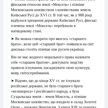
фінським етносом землі «Моксель» і пізніше
Московським князівством з князівствами земель
Київської Русі до XVI ст. В той час, як у 988 році
відбулося хрещення держави Київської Русі, фінські
племена землі «Моксель» перебували в
напівдикому стані.
➤ Як можна говорити про якогось «старшого
брата», коли цей «старший брат» появився на світ
декілька століть пізніше ніж русичі-українці.
Він не має жодного морального права називати
себе «старшим братом», диктувати людству
правила існування, насаджувати свою культуру,
мову, світосприймання.
➤ Відомо, що до кінця XV ст. не існувало
російської держави, не було старшого брата
«великороса» і російського народу, а була
Суздальська земля – земля Моксель, а пізніше
Московське князівство, що входило в склад Золотої
Орди – держави Чинґізидів. З кінця XIII до початку