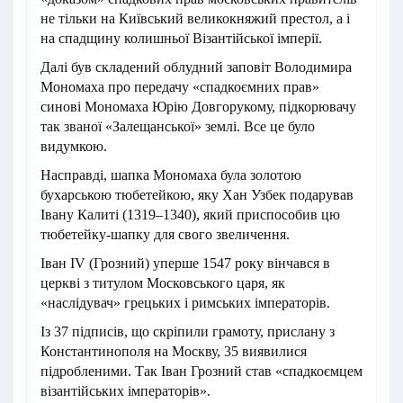
не тільки на Київський великокняжий престол, а і
на спадщину колишньої Візантійської імперії.
Далі був складений облудний заповіт Володимира
Мономаха про передачу «спадкоємних прав»
синові Мономаха Юрію Довгорукому, підкорювачу
так званої «Залещанської» землі. Все це було
видумкою.
Насправді, шапка Мономаха була золотою
бухарською тюбетейкою, яку Хан Узбек подарував
Івану Калиті (1319–1340), який приспособив цю
тюбетейку-шапку для свого звеличення.
Іван IV (Грозний) уперше 1547 року вінчався в
церкві з титулом Московського царя, як
«наслідувач» грецьких і римських імператорів.
Із 37 підписів, що скріпили грамоту, прислану з
Константинополя на Москву, 35 виявилися
підробленими. Так Іван Грозний став «спадкоємцем
візантійських імператорів».