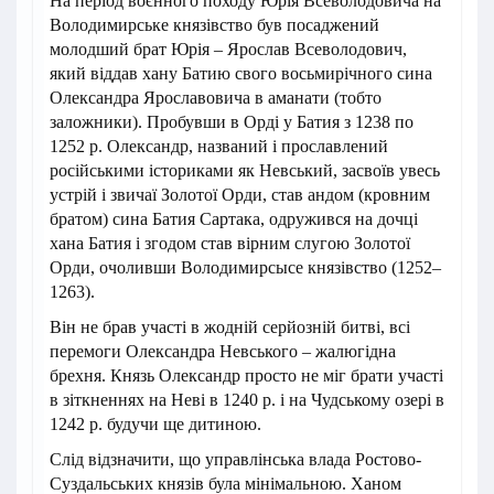
На період воєнного походу Юрія Всеволодовича на
Володимирське князівство був посаджений
молодший брат Юрія – Ярослав Всеволодович,
який віддав хану Батию свого восьмирічного сина
Олександра Ярославовича в аманати (тобто
заложники). Пробувши в Орді у Батия з 1238 по
1252 р. Олександр, названий і прославлений
російськими істориками як Невський, засвоїв увесь
устрій і звичаї Золотої Орди, став андом (кровним
братом) сина Батия Сартака, одружився на дочці
хана Батия і згодом став вірним слугою Золотої
Орди, очоливши Володимирсысе князівство (1252–
1263).
Він не брав участі в жодній серйозній битві, всі
перемоги Олександра Невського – жалюгідна
брехня. Князь Олександр просто не міг брати участі
в зіткненнях на Неві в 1240 р. і на Чудському озері в
1242 р. будучи ще дитиною.
Слід відзначити, що управлінська влада Ростово-
Суздальських князів була мінімальною. Ханом