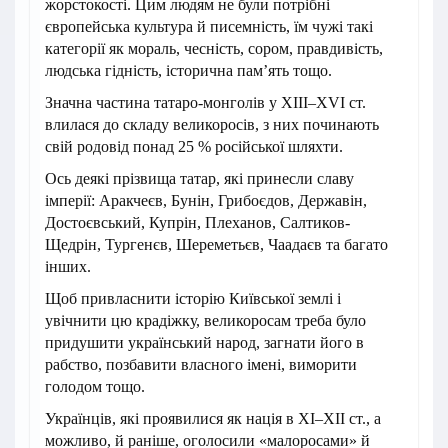
жорстокості. Цим людям не були потрібні
європейська культура й писемність, їм чужі такі
категорії як мораль, чесність, сором, правдивість,
людська гідність, історична пам’ять тощо.
Значна частина татаро-монголів у XIII–XVI ст.
влилася до складу великоросів, з них починають
свій родовід понад 25 % російської шляхти.
Ось деякі прізвища татар, які принесли славу
імперії: Аракчеєв, Бунін, Грибоєдов, Державін,
Достоєвський, Купрін, Плеханов, Салтиков-
Щедрін, Тургенєв, Шереметьєв, Чаадаєв та багато
інших.
Щоб привласнити історію Київської землі і
увічнити цю крадіжку, великоросам треба було
придушити український народ, загнати його в
рабство, позбавити власного імені, виморити
голодом тощо.
Українців, які проявилися як нація в XI–XII ст., а
можливо, й раніше, оголосили «малоросами» й