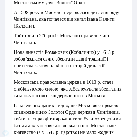
Московському улусі Золотої Орди.
А 1598 року в Московїї перервалася династія роду
Чинґізхана, яка почалася від князя Івана Калити
(Кулхана).
Тобто звиш 270 років Москвою правили чисті
Чинґізиди.
Нова династія Романових (Кобилиних) у 1613 р.
зобов’язалася свято зберігати давні традиції і
принесла клятву на вірність старій династії
Чинґізидів.
Московська православна церква в 1613 р. стала
стабілізуючою силою, яка забезпечувала зберігання
татаро-монгольської державності в Московїї.
Із наведених даних видно, що Московія є прямою
спадкоємницею Золотої Орди держави Чинґізидів,
тобто, насправді татаро-монголи були «хрещеними
батьками» московської державності. Московське
князівство (а з 1547 р. царство) не мало жодних