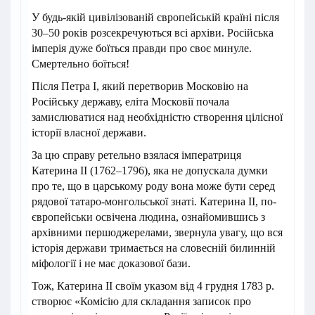
У будь-якій цивілізованій європейській країні після
30–50 років розсекречуються всі архіви. Російська
імперія дуже боїться правди про своє минуле.
Смертельно боїться!
Після Петра І, який перетворив Московію на
Російську державу, еліта Московії почала
замислюватися над необхідністю створення цілісної
історії власної держави.
За цю справу ретельно взялася імператриця
Катерина II (1762–1796), яка не допускала думки
про те, що в царському роду вона може бути серед
рядової татаро-монгольської знаті. Катерина II, по-
європейськи освічена людина, ознайомившись з
архівними першоджерелами, звернула увагу, що вся
історія держави тримається на словесній билинній
міфології і не має доказової бази.
Тож, Катерина II своїм указом від 4 грудня 1783 р.
створює «Комісію для складання записок про