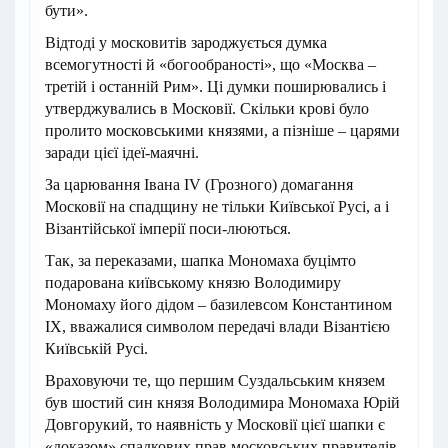
бути».
Відтоді у московитів зароджується думка
всемогутності й «богообраності», що «Москва –
третій і останній Рим». Ці думки поширювались і
утверджувались в Московії. Скільки крові було
пролито московськими князями, а пізніше – царями
заради цієї ідеї-маячні.
За царювання Івана IV (Грозного) домагання
Московії на спадщину не тільки Київської Русі, а і
Візантійської імперії поси-люються.
Так, за переказами, шапка Мономаха буцімто
подарована київському князю Володимиру
Мономаху його дідом – базилевсом Константином
IX, вважалися символом передачі влади Візантією
Київській Русі.
Враховуючи те, що першим Суздальським князем
був шостий син князя Володимира Мономаха Юрій
Довгорукий, то наявність у Московії цієї шапки є
«доказом» спадкових прав московських правителів