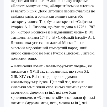
переписані літописи: «Слово о полку Ігоревім»,
«Повість минулих літ», «Лаврентіївський літопис»
та багато інших. Деякі літописи переписувалися по
декілька разів, а оригінали знищувались або
засекречувалися. Так, були засекречені «Скіфська
історія» А. І. Лизлова, що була видана в 1776 і 1787
pp., «Історія Російська із найдавніших часів» В. М.
Татіщева, видана 1747 р. В «Скіфській історії» А. І.
Лизлова вказується, що жителі Московїі – це
окремий відособлений самобутній народ, який
нічого спільного не має з Руссю (Києвом), Литвою,
поляками тощо.
– Написання нових «загальноруських зводів», які
писалися у XVIII ст., а подавалися, що вони XI,
XIII, XIV ст. Всі ці зводи проповідували
«загальноруську ідею». Це в той час, коли на
київській землі жили слов’янські племена (поляни,
деревляни, сіверяни та ін.), які вже були
християнами, в «Залещанській» землі жили фінські
племена (мурома, меря, весь, мокша та ін.), які