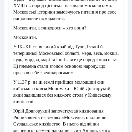
XVIII ст. народ цієї землі називали московитами.
Московські історики замовчують питання про своє
національне походження.
Московити, великороси – хто вони?
Московити.
У IX–XII ст. великий край від Тули, Рязані й
теперішньої Московської області, меря, весь, мокша,
чудь, мордва, марі та інші – все це народ «моксель».
Ці племена стали згодом основою народу, що
прозвав себе «великоросами».
У 1137 р. на ці землі прийшов молодший син
київського князя Мономаха – Юрій Довгорукий,
який залишився без княжого стола у Київському
князівстві.
Юрій Довгорукий започаткував князювання
Рюриковичів на землях «Моксель», очоливши
Суздальське князівство. В нього від жінки
місцевого племені народився син Андрій, якого