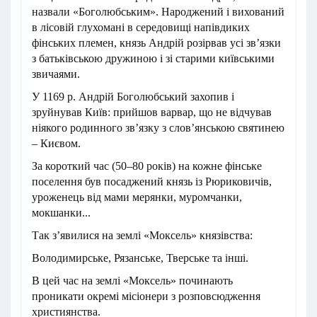
назвали «Боголюбським». Народжений і вихований
в лісовій глухомані в середовищі напівдиких
фінських племен, князь Андрій розірвав усі зв’язки
з батьківською дружиною і зі старими київськими
звичаями.
У 1169 р. Андрій Боголюбський захопив і
зруйнував Київ: прийшов варвар, що не відчував
ніякого родинного зв’язку з слов’янською святинею
– Києвом.
За короткий час (50–80 років) на кожне фінське
поселення був посаджений князь із Рюриковичів,
уроженець від мами мерянки, муромчанки,
мокшанки...
Так з’явилися на землі «Моксель» князівства:
Володимирське, Рязанське, Тверське та інші.
В цей час на землі «Моксель» починають
проникати окремі місіонери з розповсюдження
християнства.