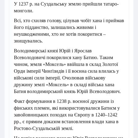
У 1237 р. на Суздальську землю прийшли татаро-
монголи.
Всі, хто схиляв голову, цілував чобіт хана і приймав
його підданство, залишались живими і
неушкодженими, хто не хотів покоритися –
знищувались.
Володимирські князі Юрій і Ярослав
Всеволодовичі покорилися хану Батию. Таким
чином, земля «Моксель» ввійшла в склад Золотої
Орди імперії Чинґізидів і її воєнна сила влилась у
військові сили імперії. Очолював військову
дружину землі «Моксель» в складі війська хана
Батия володимирський князь Юрій Всеволодович.
Факт формування в 1238 р. воєнної дружини із
фінських племен, які використовувалися Батиєм у
завойовницьких походах на Європу в 1240–1242
рр., є прямим доказом встановлення влади хана в
Ростово-Суздальській землі.