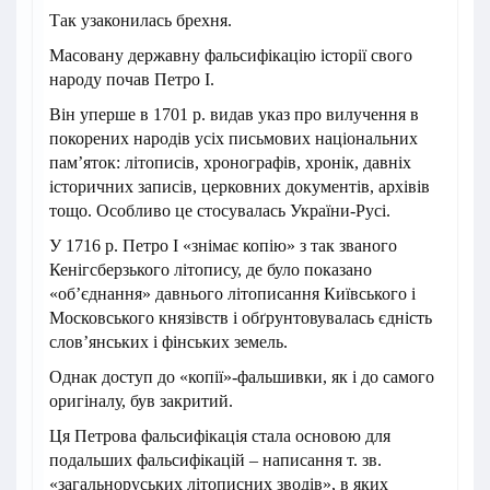
Так узаконилась брехня.
Масовану державну фальсифікацію історії свого
народу почав Петро І.
Він уперше в 1701 р. видав указ про вилучення в
покорених народів усіх письмових національних
пам’яток: літописів, хронографів, хронік, давніх
історичних записів, церковних документів, архівів
тощо. Особливо це стосувалась України-Русі.
У 1716 р. Петро І «знімає копію» з так званого
Кенігсберзького літопису, де було показано
«об’єднання» давнього літописання Київського і
Московського князівств і обґрунтовувалась єдність
слов’янських і фінських земель.
Однак доступ до «копії»-фальшивки, як і до самого
оригіналу, був закритий.
Ця Петрова фальсифікація стала основою для
подальших фальсифікацій – написання т. зв.
«загальноруських літописних зводів», в яких