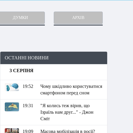
ДУМКИ
АРХІВ
ОСТАННІ НОВИНИ
3 СЕРПНЯ
19:52
Чому шкідливо користуватися
смартфоном перед сном
19:31
"Я колись теж вірив, що
Ізраїль нам друг..." - Джон
Сміт
19:09
Масова мобілізація в росії?