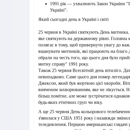
1991 рік — ухвалюють Закон України "
Україні".
Який сьогодні день в Україні і світі
25 червня в Україні святкують День митника.
яке святкують на державному рівні. Головна 
полягає в тому, щоб привернути увагу до важл
вшанувати митників, які працюють на благо 
обрали на честь того, що цього дня було при
митну справу" 1991 року.
Також 25 червня Всесвітній день вітиліго. Да
невипадково. Саме цього дня помер легенда
Джексон, який був жертвою цієї хвороби. Віт
вивченим захворюванням, яке не лікується. Н
більш помітне, але може зустрічатися однаков
будь-яких етнічних груп чи віку.
А ще 25 червня День кольорового телебачення
з'явилася у США 1951 року і назавжди зміни
теледивлення. Першою американські глядачі 