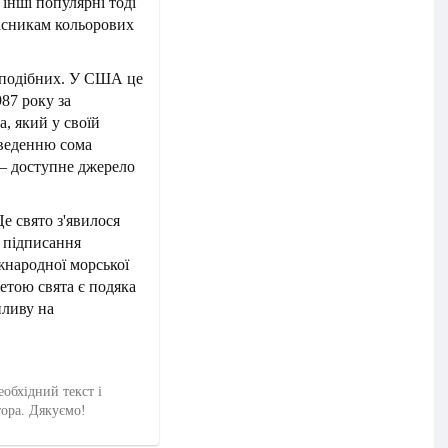
 інші популярні тоді
асникам кольорових
оподібних. У США це
87 року за
, який у своїй
зведенню сома
— доступне джерело
е свято з'явилося
я підписання
жнародної морської
етою свята є подяка
пливу на
еобхідний текст і
тора. Дякуємо!