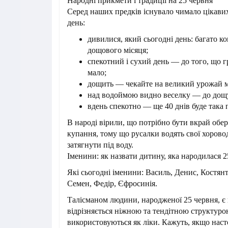
Народні прикмети і традиції на 25 червня
Серед наших предків існувало чимало цікави
день:
дивилися, який сьогодні день: багато 
дощового місяця;
спекотний і сухий день — до того, що г
мало;
дощить — чекайте на великий урожай м
над водоймою видно веселку — до дощ
вдень спекотно — ще 40 днів буде така 
В народі вірили, що потрібно бути вкрай обе
купання, тому що русалки водять свої хорово
затягнути під воду.
Іменини: як назвати дитину, яка народилася 2
Які сьогодні іменини: Василь, Денис, Костян
Семен, Федір, Єфросинія.
Талісманом людини, народженої 25 червня, є 
відрізняється ніжною та тендітною структуро
використовуються як ліки. Кажуть, якщо насто