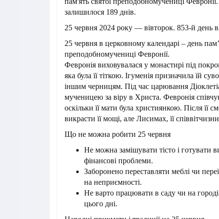
пам'ять святої преподобномучениці Февронії
залишилося 189 днів.
25 червня 2024 року — вівторок. 853-й день в
25 червня в церковному календарі – день пам’
преподобномучениці Февронії.
Февронія виховувалася у монастирі під покро
яка була її тіткою. Ігуменія призначила їй сув
іншим черницям. Під час царювання Діоклеті
мученицею за віру в Христа. Февронія співчу
оскільки її мати була християнкою. Після її см
викрасти її мощі, але Лисимах, її співвітчизник
Що не можна робити 25 червня
Не можна замішувати тісто і готувати 
фінансові проблеми.
Заборонено переставляти меблі чи пер
на неприємності.
Не варто працювати в саду чи на город
цього дні.