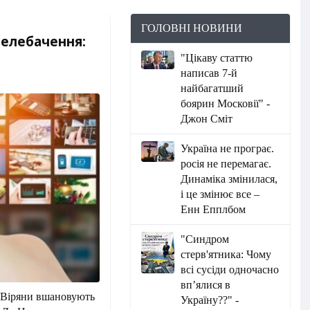
ГОЛОВНІ НОВИНИ
телебачення:
"Цікаву статтю
написав 7-й
найбагатший
боярин Московії" -
Джон Сміт
Україна не програє.
росія не перемагає.
Динаміка змінилася,
і це змінює все –
Енн Епплбом
"Синдром
стерв'ятника: Чому
всі сусіди одночасно
вп’ялися в
. Віряни вшановують
Україну??" -