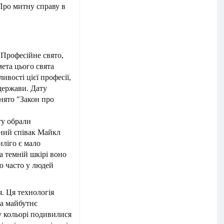
Про митну справу в
 Професійне свято,
мета цього свята
ивості цієї професії,
держави. Дату
йнято "Закон про
ту обрали
рний співак Майкл
иліго є мало
а темній шкірі воно
о часто у людей
. Ця технологія
ла майбутнє
у кольорі подивилися