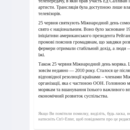
телепередачу, в якій брав участь Ед Салліван і
артисти. Трансляція була доступною лише вл
телевізорів.
25 червня святкують Міжнародний день сом
свято є національним. Воно було засноване 19
ініціативи американського президента Рейгана
промові пояснив громадянам, що завдяки ро
фермери отримали стабільний дохід, а люди 
їжі.
Також 25 червня Міжнародний день моряка. Ц
зовсім недавно — 2010 року. Сталося це післ
відповідної резолюції країнами – членами Мі
організації, яка є частиною ООН. Головною м
морякам та вшанування їхнього важливого в
економічний розвиток суспільства.
Якщо Ви помітили помилку, виділіть, будь ласка, н
натисніть Ctrl+Enter, щоб повідомити про це редак