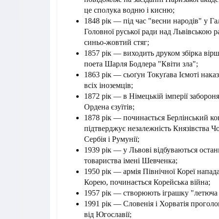
це сполука водню і кисню;
1848 рік — під час "весни народів" у Г
Головної руської ради над Львівською
синьо-жовтий стяг;
1857 рік — виходить друком збірка вір
поета Шарля Бодлера "Квіти зла";
1863 рік — сьоґун Токуґава Іємоті наказ
всіх іноземців;
1872 рік — в Німецькій імперії забороня
Ордена єзуїтів;
1878 рік — починається Берлінський ко
підтверджує незалежність Князівства Чо
Сербія і Румунії;
1939 рік — у Львові відбуваються остан
товариства імені Шевченка;
1950 рік — армія Північної Кореї напад
Корею, починається Корейська війна;
1957 рік — створюють іграшку "летюча 
1991 рік — Словенія і Хорватія прогол
від Югославії;