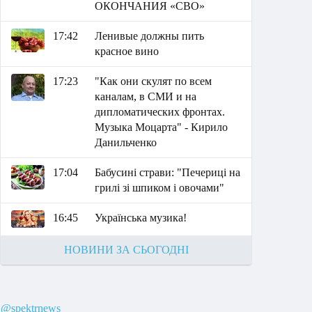
ОКОНЧАНИЯ «СВО»
17:42
Ленивые должны пить
красное вино
17:23
"Как они скулят по всем
каналам, в СМИ и на
дипломатических фронтах.
Музыка Моцарта" - Кирило
Данильченко
17:04
Бабусині страви: "Печериці на
грилі зі шпиком і овочами"
16:45
Українська музика!
НОВИНИ ЗА СЬОГОДНІ
@spektrnews