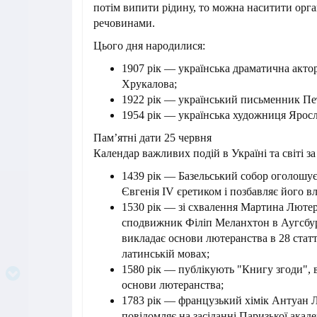
потім випити рідину, то можна наситити орг
речовинами.
Цього дня народилися:
1907 рік — українська драматична актор
Хрукалова;
1922 рік — український письменник Пе
1954 рік — українська художниця Яросл
Пам’ятні дати 25 червня
Календар важливих подій в Україні та світі за
1439 рік — Базельський собор оголошу
Євгенія IV єретиком і позбавляє його в
1530 рік — зі схвалення Мартина Люте
сподвижник Філіп Меланхтон в Аугсбу
викладає основи лютеранства в 28 статт
латинській мовах;
1580 рік — публікують "Книгу згоди", в
основи лютеранства;
1783 рік — французький хімік Антуан 
повідомляє на засіданні Паризької акад