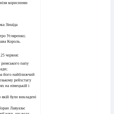
анізм корисними
ка Зінаїда
тро Угляренко;
ава Король.
 25 червня:
є римського папу
лади;
ра його найближчий
рзькому рейхстагу
ях на німецькій і
 якій були викладені
Лоран Лавуазьє
емії наук, що вода —