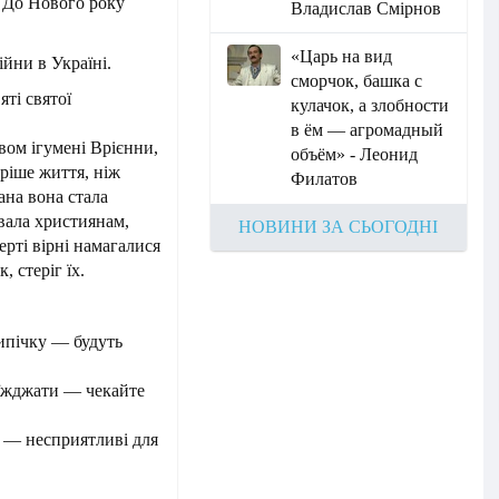
. До Нового року
Владислав Смірнов
«Царь на вид
ійни в Україні.
сморчок, башка с
яті святої
кулачок, а злобности
в ём — агромадный
вом ігумені Врієнни,
объём» - Леонид
оріше життя, ніж
Филатов
ана вона стала
вала християнам,
НОВИНИ ЗА СЬОГОДНІ
ерті вірні намагалися
, стеріг їх.
випічку — будуть
еїжджати — чекайте
і — несприятливі для