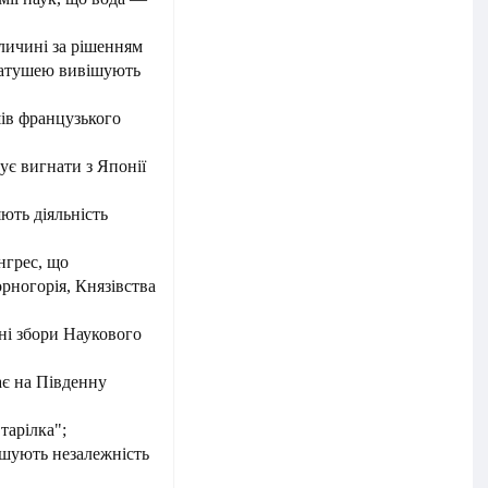
аличині за рішенням
 ратушею вивішують
шів французького
ує вигнати з Японії
ють діяльність
нгрес, що
рногорія, Князівства
ні збори Наукового
ає на Південну
тарілка";
ошують незалежність