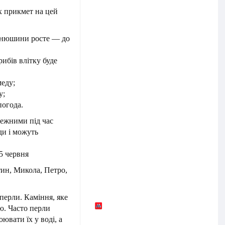
х прикмет на цей
конюшини росте — до
рибів влітку буде
еду;
у;
погода.
режними під час
ди і можуть
5 червня
тин, Микола, Петро,
перли. Каміння, яке
ю. Часто перли
ювати їх у воді, а