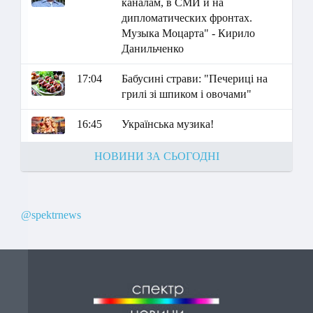
каналам, в СМИ и на
дипломатических фронтах.
Музыка Моцарта" - Кирило
Данильченко
17:04
Бабусині страви: "Печериці на
грилі зі шпиком і овочами"
16:45
Українська музика!
НОВИНИ ЗА СЬОГОДНІ
@spektrnews