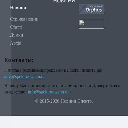
Новини
Стрічка новин
Статті
Думки
Архів
Контакти:
З питань розміщення реклами на сайті, пишіть на:
adv@spektrnews.in.ua
Якщо у Вас виникли запитання чи пропозиції, звертайтесь
за адресою:
info@spektrnews.in.ua
© 2015-2026 Новини Спектр.