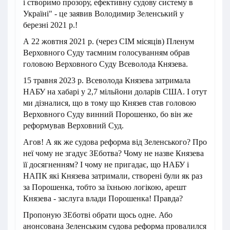
і створимо прозору, ефективну судову систему в
Україні" - це заявив Володимир Зеленський у
березні 2021 р.!
А 22 жовтня 2021 р. (через СІМ місяців) Пленум
Верховного Суду таємним голосуванням обрав
головою Верховного Суду Всеволода Князева.
15 травня 2023 р. Всеволода Князева затримала
НАБУ на хабарі у 2,7 мільйони доларів США. І отут
ми дізналися, що в тому що Князев став головою
Верховного Суду винний Порошенко, бо він же
реформував Верховний Суд.
Агов! А як же судова реформа від Зеленського? Про
неї чому не згадує ЗЕботва? Чому не назве Князева
її досягненням? І чому не пригадає, що НАБУ і
НАПК які Князева затримали, створені були як раз
за Порошенка, тобто за їхньою логікою, арешт
Князева - заслуга влади Порошенка! Правда?
Пропоную ЗЕботві обрати щось одне. Або
анонсована Зеленським судова реформа провалился