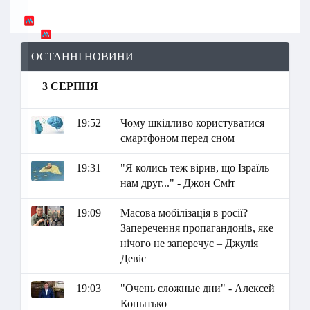
ОСТАННІ НОВИНИ
3 СЕРПНЯ
19:52
Чому шкідливо користуватися
смартфоном перед сном
19:31
"Я колись теж вірив, що Ізраїль
нам друг..." - Джон Сміт
19:09
Масова мобілізація в росії?
Заперечення пропагандонів, яке
нічого не заперечує – Джулія
Девіс
19:03
"Очень сложные дни" - Алексей
Копытько