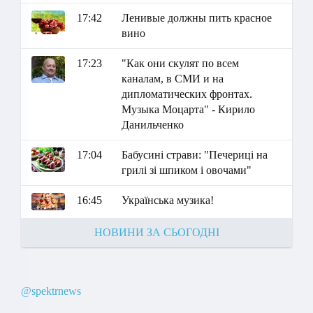
17:42
Ленивые должны пить красное
вино
17:23
"Как они скулят по всем
каналам, в СМИ и на
дипломатических фронтах.
Музыка Моцарта" - Кирило
Данильченко
17:04
Бабусині страви: "Печериці на
грилі зі шпиком і овочами"
16:45
Українська музика!
НОВИНИ ЗА СЬОГОДНІ
@spektrnews