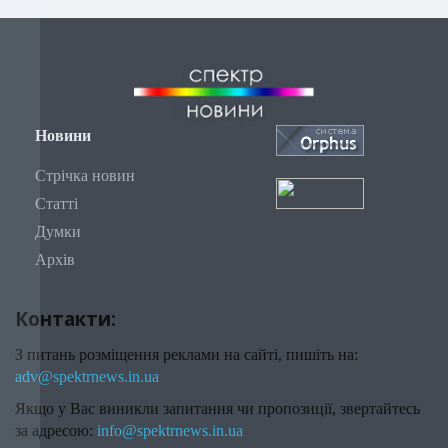
Новини
Стрічка новин
Статті
Думки
Архів
Контакти:
З питань розміщення реклами на сайті, пишіть на:
adv@spektrnews.in.ua
Якщо у Вас виникли запитання чи пропозиції, звертайтесь
за адресою:
info@spektrnews.in.ua