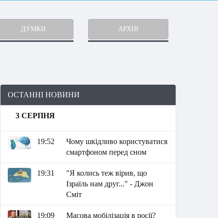
ДУМКИ
АРХІВ
ОСТАННІ НОВИНИ
3 СЕРПНЯ
19:52
Чому шкідливо користуватися
смартфоном перед сном
19:31
"Я колись теж вірив, що
Ізраїль нам друг..." - Джон
Сміт
19:09
Масова мобілізація в росії?