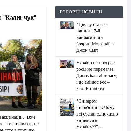
ГОЛОВНІ НОВИНИ
 "Калинчук"
"Цікаву статтю
написав 7-й
найбагатший
боярин Московії" -
Джон Сміт
Україна не програє.
росія не перемагає.
Динаміка змінилася,
і це змінює все –
Енн Епплбом
"Синдром
стерв'ятника: Чому
всі сусіди одночасно
 вакцинації… Вже
вп’ялися в
увати антивакса це
Україну??" -
Христос в тому що