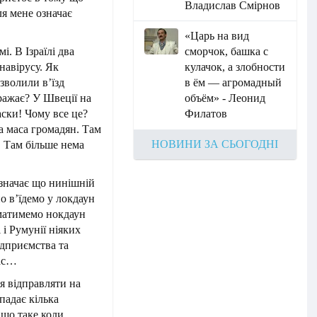
Владислав Смірнов
ля мене означає
«Царь на вид
і. В Ізраїлі два
сморчок, башка с
навірусу. Як
кулачок, а злобности
озволили в’їзд
в ём — агромадный
ражає? У Швеції на
объём» - Леонид
аски! Чому все це?
Филатов
на маса громадян. Там
НОВИНИ ЗА СЬОГОДНІ
. Там більше нема
значає що нинішній
о в’їдемо у локдаун
 матимемо нокдаун
 і Румунії ніяких
ідприємства та
нас…
я відправляти на
падає кілька
 що таке коли