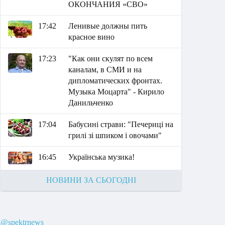
ОКОНЧАНИЯ «СВО»
17:42
Ленивые должны пить
красное вино
17:23
"Как они скулят по всем
каналам, в СМИ и на
дипломатических фронтах.
Музыка Моцарта" - Кирило
Данильченко
17:04
Бабусині страви: "Печериці на
грилі зі шпиком і овочами"
16:45
Українська музика!
НОВИНИ ЗА СЬОГОДНІ
@spektrnews