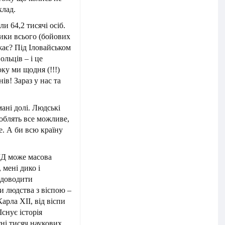
клад.
и 64,2 тисячі осіб.
ики всього (бойових
жає? Під Іловайськом
ольців – і це
ку ми щодня (!!!)
ів! Зараз у нас та
мані долі. Людські
Роблять все можливе,
е. А би всю країну
ІД може масова
, мені дико і
 доводити
би людства з віспою –
арла ХІІ, від віспи
снує історія
тні тисяч наукових