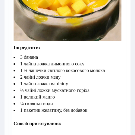
Інгредієнти:
З банана
1 чайна ложка лимонного соку
1 ¾ чашечки світлого кокосового молока
2 чайні ложки меду
1 чайна ложка ваніліну
¼ чайні ложки мускатного горіха
1 великий манго
¼ склянки води
1 пакетик желатину, без добавок
Спосіб приготування: