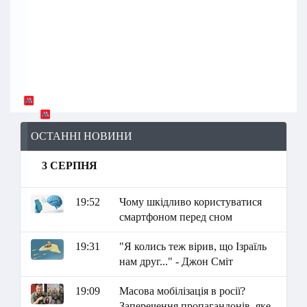
ОСТАННІ НОВИНИ
3 СЕРПНЯ
19:52
Чому шкідливо користуватися
смартфоном перед сном
19:31
"Я колись теж вірив, що Ізраїль
нам друг..." - Джон Сміт
19:09
Масова мобілізація в росії?
Заперечення пропагандонів, яке