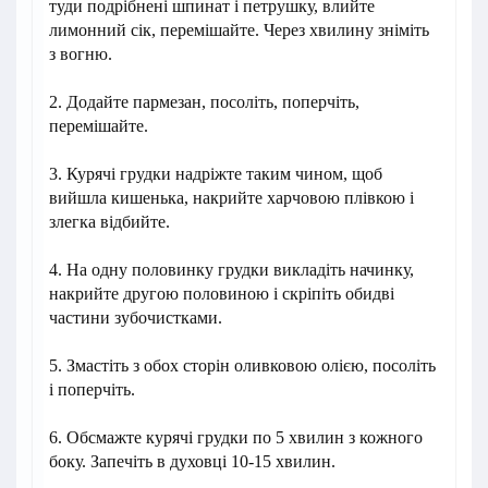
туди подрібнені шпинат і петрушку, влийте
лимонний сік, перемішайте. Через хвилину зніміть
з вогню.
2. Додайте пармезан, посоліть, поперчіть,
перемішайте.
3. Курячі грудки надріжте таким чином, щоб
вийшла кишенька, накрийте харчовою плівкою і
злегка відбийте.
4. На одну половинку грудки викладіть начинку,
накрийте другою половиною і скріпіть обидві
частини зубочистками.
5. Змастіть з обох сторін оливковою олією, посоліть
і поперчіть.
6. Обсмажте курячі грудки по 5 хвилин з кожного
боку. Запечіть в духовці 10-15 хвилин.