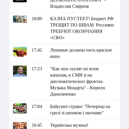
Владислав Смірнов
18:00
КАЗНА ПУСТЕЕТ! Бюджет РФ
ТРЕЩИТ ПО ШВАМ. Россияне
ТРЕБУЮТ ОКОНЧАНИЯ
«СВО»
17:42
Ленивые должны пить красное
вино
17:23
"Как они скулят по всем
каналам, в СМИ и на
дипломатических фронтах.
Музыка Моцарта" - Кирило
Данильченко
17:04
Бабусині страви: "Печериці на
грилі зі шпиком і овочами"
16:45
Українська музика!