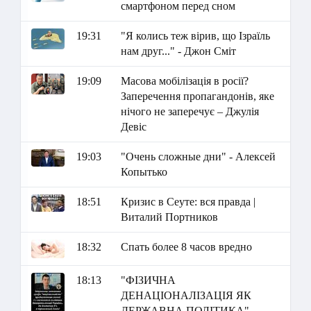
смартфоном перед сном
19:31
"Я колись теж вірив, що Ізраїль
нам друг..." - Джон Сміт
19:09
Масова мобілізація в росії?
Заперечення пропагандонів, яке
нічого не заперечує – Джулія
Девіс
19:03
"Очень сложные дни" - Алексей
Копытько
18:51
Кризис в Сеуте: вся правда |
Виталий Портников
18:32
Спать более 8 часов вредно
18:13
"ФІЗИЧНА
ДЕНАЦІОНАЛІЗАЦІЯ ЯК
ДЕРЖАВНА ПОЛІТИКА" -