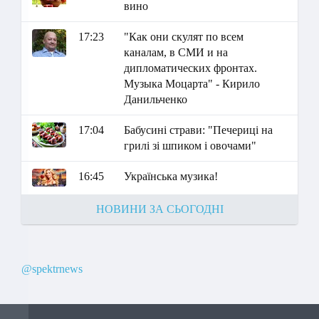
вино
17:23
"Как они скулят по всем
каналам, в СМИ и на
дипломатических фронтах.
Музыка Моцарта" - Кирило
Данильченко
17:04
Бабусині страви: "Печериці на
грилі зі шпиком і овочами"
16:45
Українська музика!
НОВИНИ ЗА СЬОГОДНІ
@spektrnews