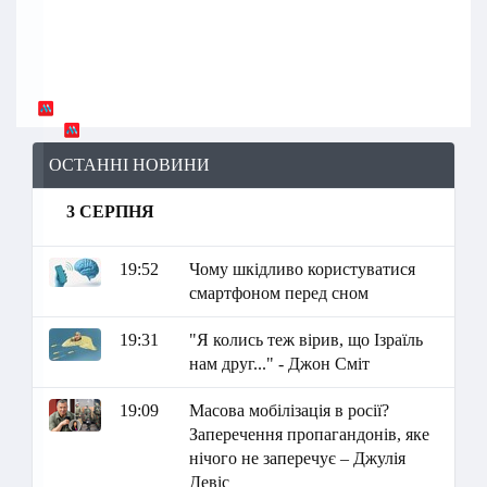
ОСТАННІ НОВИНИ
3 СЕРПНЯ
19:52
Чому шкідливо користуватися
смартфоном перед сном
19:31
"Я колись теж вірив, що Ізраїль
нам друг..." - Джон Сміт
19:09
Масова мобілізація в росії?
Заперечення пропагандонів, яке
нічого не заперечує – Джулія
Девіс