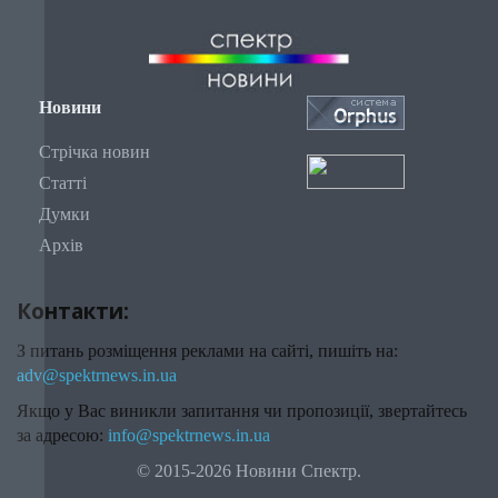
Новини
Стрічка новин
Статті
Думки
Архів
Контакти:
З питань розміщення реклами на сайті, пишіть на:
adv@spektrnews.in.ua
Якщо у Вас виникли запитання чи пропозиції, звертайтесь
за адресою:
info@spektrnews.in.ua
© 2015-2026 Новини Спектр.