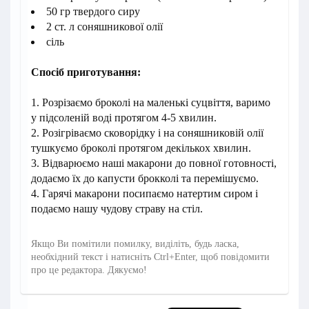
50 гр твердого сиру
2 ст. л соняшникової олії
сіль
Спосіб приготування:
1. Розрізаємо броколі на маленькі суцвіття, варимо
у підсоленій воді протягом 4-5 хвилин.
2. Розігріваємо сковорідку і на соняшниковій олії
тушкуємо броколі протягом декількох хвилин.
3. Відварюємо наші макарони до повної готовності,
додаємо їх до капусти брокколі та перемішуємо.
4. Гарячі макарони посипаємо натертим сиром і
подаємо нашу чудову страву на стіл.
Якщо Ви помітили помилку, виділіть, будь ласка,
необхідний текст і натисніть Ctrl+Enter, щоб повідомити
про це редактора. Дякуємо!