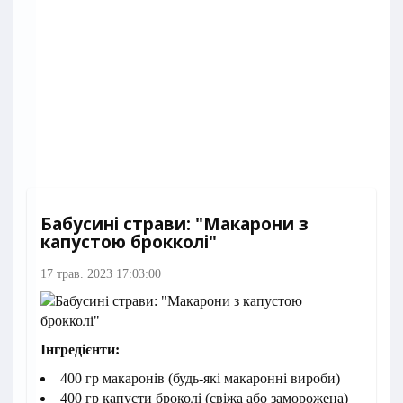
Бабусині страви: "Макарони з
капустою брокколі"
17 трав. 2023 17:03:00
Інгредієнти:
400 гр макаронів (будь-які макаронні вироби)
400 гр капусти броколі (свіжа або заморожена)