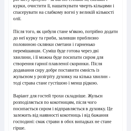
курки, очистити її, нашаткувати чверть кільцями і
спасерувати на слабкому вогні у великій кількості
олії.
Після того, як цибуля стане м'якою, потрібно додати
до неї курку та гриби, заливши приблизно
половиною склянки сметани і гарненько
перемішавши. Суміш буде готова через дві
хвилини, і її можна буде посипати сиром для
створення гарної плавленої скоринки. Після
додавання сиру добре поставити ємність із
жульєном у розігріту духовку на кілька хвилин -
тоді страва стане густішою і менш рідкою.
Варіант для гостей трохи складніше. Жульєн
розподіляється по кокотницям, після чого
посипається сиром і відправляється в духовку. Це
залежить від наявності кокотниць і від бажання
господині: смак страви в обох випадках не стане
гірше.