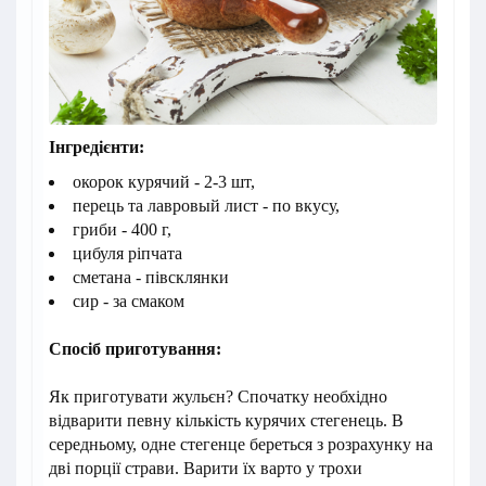
Інгредієнти:
окорок курячий - 2-3 шт,
перець та лавровый лист - по вкусу,
гриби - 400 г,
цибуля ріпчата
сметана - півсклянки
сир - за смаком
Спосіб приготування:
Як приготувати жульєн? Спочатку необхідно
відварити певну кількість курячих стегенець. В
середньому, одне стегенце береться з розрахунку на
дві порції страви. Варити їх варто у трохи