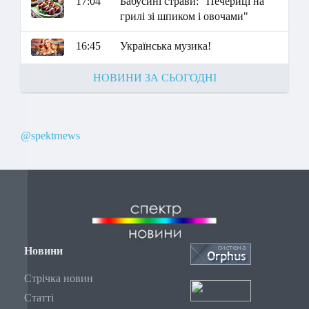
17:04
Бабусині страви: "Печериці на
грилі зі шпиком і овочами"
16:45
Українська музика!
НОВИНИ ЗА СЬОГОДНІ
@spektrnews
Новини
Стрічка новин
Статті