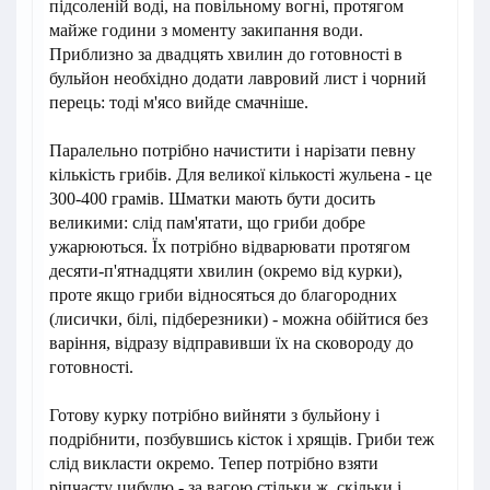
підсоленій воді, на повільному вогні, протягом
майже години з моменту закипання води.
Приблизно за двадцять хвилин до готовності в
бульйон необхідно додати лавровий лист і чорний
перець: тоді м'ясо вийде смачніше.
Паралельно потрібно начистити і нарізати певну
кількість грибів. Для великої кількості жульена - це
300-400 грамів. Шматки мають бути досить
великими: слід пам'ятати, що гриби добре
ужарюються. Їх потрібно відварювати протягом
десяти-п'ятнадцяти хвилин (окремо від курки),
проте якщо гриби відносяться до благородних
(лисички, білі, підберезники) - можна обійтися без
варіння, відразу відправивши їх на сковороду до
готовності.
Готову курку потрібно вийняти з бульйону і
подрібнити, позбувшись кісток і хрящів. Гриби теж
слід викласти окремо. Тепер потрібно взяти
ріпчасту цибулю - за вагою стільки ж, скільки і