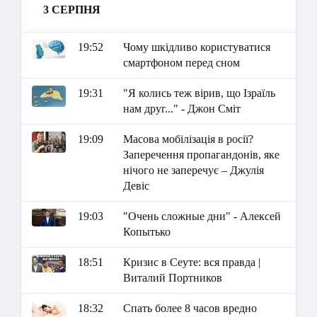
3 СЕРПНЯ
19:52
Чому шкідливо користуватися
смартфоном перед сном
19:31
"Я колись теж вірив, що Ізраїль
нам друг..." - Джон Сміт
19:09
Масова мобілізація в росії?
Заперечення пропагандонів, яке
нічого не заперечує – Джулія
Девіс
19:03
"Очень сложные дни" - Алексей
Копытько
18:51
Кризис в Сеуте: вся правда |
Виталий Портников
18:32
Спать более 8 часов вредно