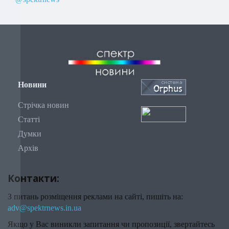
Новини
Стрічка новин
Статті
Думки
Архів
Контакти:
З питань розміщення реклами на сайті, пишіть на:
adv@spektrnews.in.ua
Якщо у Вас виникли запитання чи пропозиції, звертайтесь