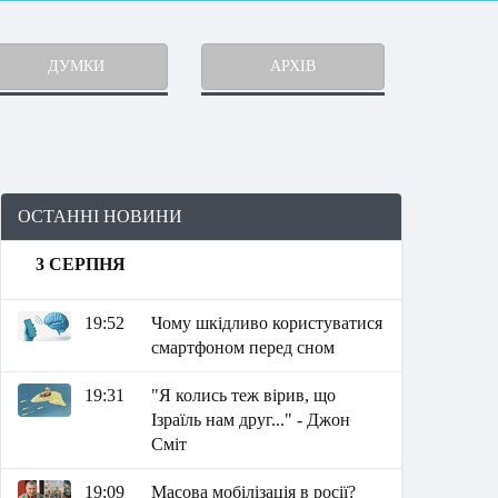
ДУМКИ
АРХІВ
ОСТАННІ НОВИНИ
3 СЕРПНЯ
19:52
Чому шкідливо користуватися
смартфоном перед сном
19:31
"Я колись теж вірив, що
Ізраїль нам друг..." - Джон
Сміт
19:09
Масова мобілізація в росії?