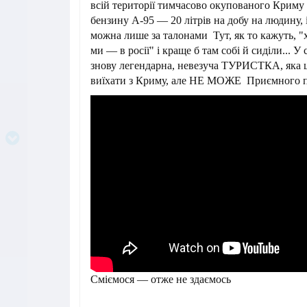
всій території тимчасово окупованого Крим
бензину А-95 — 20 літрів на добу на людину, 
можна лише за талонами Тут, як то кажуть, "х
ми — в росії" і краще б там собі й сиділи... У
знову легендарна, невезуча ТУРИСТКА, яка 
виїхати з Криму, але НЕ МОЖЕ Приємного п
Сміємося — отже не здаємось