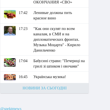
ОКОНЧАНИЯ «СВО»
17:42
Ленивые должны пить
красное вино
17:23
"Как они скулят по всем
каналам, в СМИ и на
дипломатических фронтах.
Музыка Моцарта" - Кирило
Данильченко
17:04
Бабусині страви: "Печериці на
грилі зі шпиком і овочами"
16:45
Українська музика!
НОВИНИ ЗА СЬОГОДНІ
@spektrnews