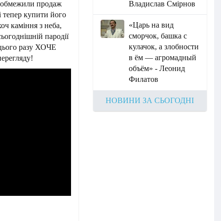
у обмежили продаж
Владислав Смірнов
і тепер купити його
«Царь на вид
оч каміння з неба,
сморчок, башка с
 сьогоднішній пародії
кулачок, а злобности
цього разу ХОЧЕ
в ём — агромадный
ерегляду!
объём» - Леонид
Филатов
НОВИНИ ЗА СЬОГОДНІ