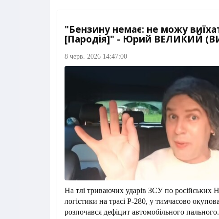
"Бензину немає: не можу виїха
[Пародія]" - Юрий ВЕЛИКИЙ (
8 черв. 2026 14:47:00
На тлі триваючих ударів ЗСУ по російських 
логістики на трасі Р-280, у тимчасово окупо
розпочався дефіцит автомобільного пального. 