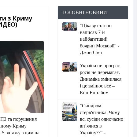
ГОЛОВНІ НОВИНИ
ти з Криму
ВИДЕО)
"Цікаву статтю
написав 7-й
найбагатший
боярин Московії" -
Джон Сміт
Україна не програє.
росія не перемагає.
Динаміка змінилася,
і це змінює все –
Енн Епплбом
"Синдром
стерв'ятника: Чому
НПЗ та порушення
всі сусіди одночасно
ваному Криму
вп’ялися в
У зв’язку з цим на
Україну??" -