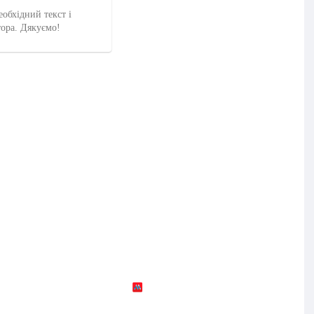
еобхідний текст і
тора. Дякуємо!