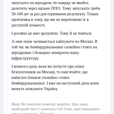
запускати на аеродром, бо навряд чи якийсь
долетить через щільне ППО. Тому запускати треба
50-100 шт за раз для отримання результату. Тільки
проблемка в тому, що ми не виробляємо їх в
достатній кількості.
І росіяни це вже зрозуміли. Тому й не бояться.
А нам лише залишається хайпувати на Москві. В
той час як бомбардувальники спокійно стоять на
аеродромах і безкарно знищують нашу
інфраструктуру.
І кожного разу, коли ви почуєте про атаку
безпілотників на Москву, то пам’ятайте, що
набагато ближче спокійно стоять
бомбардувальники. І вже на наступний день вони
можуть атакувати Україну.
Якщо Ви помітили помилку, виділіть, будь ласка,
необхідний текст і натисніть Ctrl+Enter, щоб повідомити
про це редактора. Дякуємо!