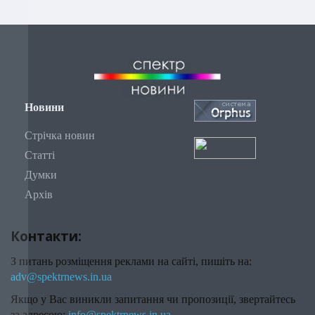
Новини
Стрічка новин
Статті
Думки
Архів
Контакти:
З питань розміщення реклами на сайті, пишіть на:
adv@spektrnews.in.ua
Якщо у Вас виникли запитання чи пропозиції, звертайтесь
за адресою:
info@spektrnews.in.ua