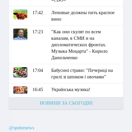
17:42
Ленивые должны пить красное
вино
17:23
"Как они скулят по всем
каналам, в СМИ и на
дипломатических фронтах.
Музыка Моцарта" - Кирило
Данильченко
17:04
Бабусині страви: "Печериці на
грилі зі шпиком і овочами"
16:45
Українська музика!
НОВИНИ ЗА СЬОГОДНІ
@spektrnews