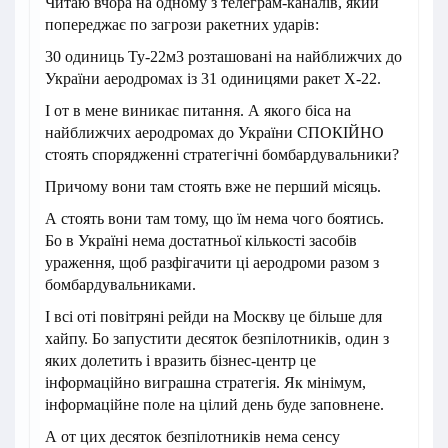
Читаю вчора на одному з телеграм-каналів, який
попереджає по загрози ракетних ударів:
30 одиниць Ту-22м3 розташовані на найближчих до
України аеродромах із 31 одиницями ракет Х-22.
І от в мене виникає питання. А якого біса на
найближчих аеродромах до України СПОКІЙНО
стоять спорядженні стратегічні бомбардувальники?
Причому вони там стоять вже не перший місяць.
А стоять вони там тому, що їм нема чого боятись.
Бо в Україні нема достатньої кількості засобів
ураження, щоб разфігачити ці аеродроми разом з
бомбардувальниками.
І всі оті повітряні рейди на Москву це більше для
хайпу. Бо запустити десяток безпілотників, один з
яких долетить і вразить бізнес-центр це
інформаційно виграшна стратегія. Як мінімум,
інформаційне поле на цілий день буде заповнене.
А от цих десяток безпілотників нема сенсу