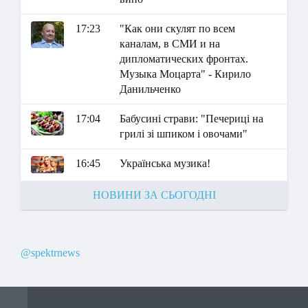
17:23
"Как они скулят по всем
каналам, в СМИ и на
дипломатических фронтах.
Музыка Моцарта" - Кирило
Данильченко
17:04
Бабусині страви: "Печериці на
грилі зі шпиком і овочами"
16:45
Українська музика!
НОВИНИ ЗА СЬОГОДНІ
@spektrnews