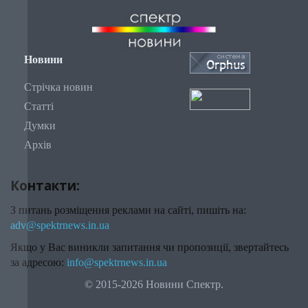
Новини
Стрічка новин
Статті
Думки
Архів
Контакти:
З питань розміщення реклами на сайті, пишіть на:
adv@spektrnews.in.ua
Якщо у Вас виникли запитання чи пропозиції, звертайтесь
за адресою:
info@spektrnews.in.ua
© 2015-2026 Новини Спектр.