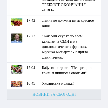
ТРЕБУЮТ ОКОНЧАНИЯ
«СВО»
17:42
Ленивые должны пить красное
вино
17:23
"Как они скулят по всем
каналам, в СМИ и на
дипломатических фронтах.
Музыка Моцарта" - Кирило
Данильченко
17:04
Бабусині страви: "Печериці на
грилі зі шпиком і овочами"
16:45
Українська музика!
НОВИНИ ЗА СЬОГОДНІ