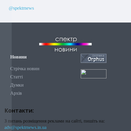
@spektrnews
Новини
Стрічка новин
Статті
Думки
Архів
Контакти:
З питань розміщення реклами на сайті, пишіть на:
adv@spektrnews.in.ua