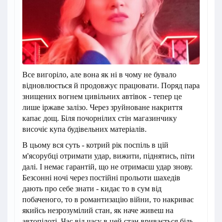
Все вигоріло, але вона як ні в чому не бувало
відновлюється й продовжує працювати. Поряд пара
знищених вогнем цивільних автівок - тепер це
лише іржаве залізо. Через зруйноване накриття
капає дощ. Біля почорнілих стін магазинчику
височіє купа будівельних матеріалів.
В цьому вся суть - котрий рік поспіль в цій
м'ясорубці отримати удар, вижити, піднятись, піти
далі. І немає гарантій, що не отримаєш удар знову.
Безсонні ночі через постійні прольоти шахедів
дають про себе знати - кидає то в сум від
побаченого, то в романтизацію війни, то накриває
якийсь незрозумілий стан, як наче живеш на
автопілоті. Час від часу в цей стан вривається біль