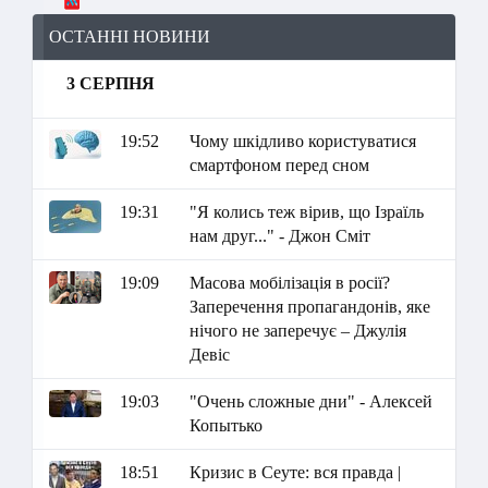
ОСТАННІ НОВИНИ
3 СЕРПНЯ
19:52
Чому шкідливо користуватися
смартфоном перед сном
19:31
"Я колись теж вірив, що Ізраїль
нам друг..." - Джон Сміт
19:09
Масова мобілізація в росії?
Заперечення пропагандонів, яке
нічого не заперечує – Джулія
Девіс
19:03
"Очень сложные дни" - Алексей
Копытько
18:51
Кризис в Сеуте: вся правда |