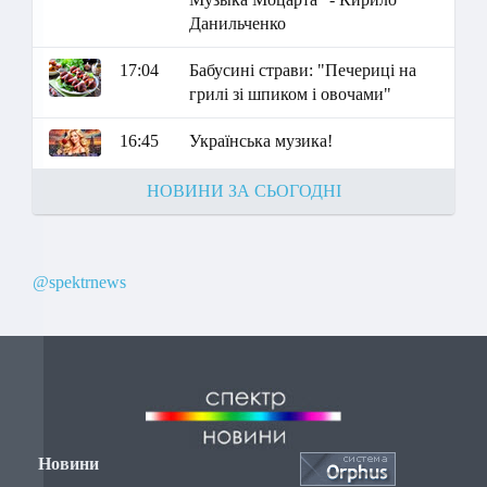
Данильченко
17:04
Бабусині страви: "Печериці на
грилі зі шпиком і овочами"
16:45
Українська музика!
НОВИНИ ЗА СЬОГОДНІ
@spektrnews
Новини