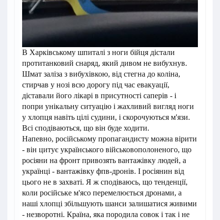
В Харківському шпиталі з ноги бійця дістали
протитанковий снаряд, який дивом не вибухнув.
Шмат заліза з вибухівкою, від стегна до коліна,
стирчав у нозі всю дорогу під час евакуації,
діставали його лікарі в присутності саперів - і
попри унікальну ситуацію і жахливий вигляд ноги
у хлопця навіть цілі судини, і скорочуються м'язи.
Всі сподіваються, що він буде ходити.
Напевно, російському пропагандисту можна вірити
- він цитує українського військовополоненого, що
росіяни на фронт привозять вантажівку людей, а
українці - вантажівку фпв-дронів. І росіянин від
цього не в захваті. Я ж сподіваюсь, що тенденції,
коли російське м'ясо перемелюється дронами, а
наші хлопці збільшують шанси залишатися живими
- незворотні. Країна, яка породила совок і так і не