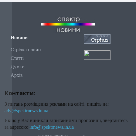
Новини
Стрічка новин
Статті
Думки
Архів
Контакти:
З питань розміщення реклами на сайті, пишіть на:
adv@spektrnews.in.ua
Якщо у Вас виникли запитання чи пропозиції, звертайтесь
за адресою:
info@spektrnews.in.ua