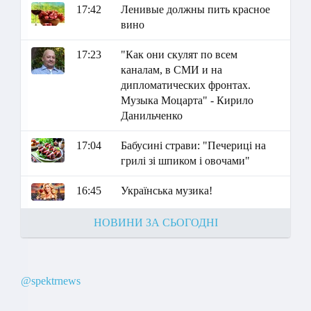
17:42
Ленивые должны пить красное
вино
17:23
"Как они скулят по всем
каналам, в СМИ и на
дипломатических фронтах.
Музыка Моцарта" - Кирило
Данильченко
17:04
Бабусині страви: "Печериці на
грилі зі шпиком і овочами"
16:45
Українська музика!
НОВИНИ ЗА СЬОГОДНІ
@spektrnews