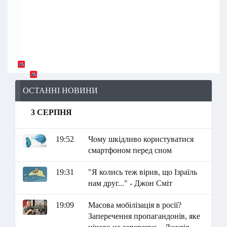
ОСТАННІ НОВИНИ
3 СЕРПНЯ
19:52
Чому шкідливо користуватися
смартфоном перед сном
19:31
"Я колись теж вірив, що Ізраїль
нам друг..." - Джон Сміт
19:09
Масова мобілізація в росії?
Заперечення пропагандонів, яке