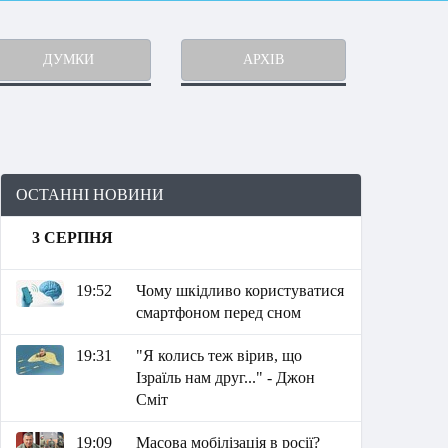
ДУМКИ
АРХІВ
ОСТАННІ НОВИНИ
3 СЕРПНЯ
19:52
Чому шкідливо користуватися
смартфоном перед сном
19:31
"Я колись теж вірив, що
Ізраїль нам друг..." - Джон
Сміт
19:09
Масова мобілізація в росії?