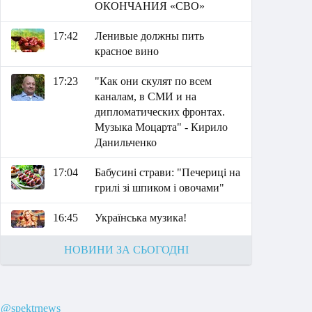
ОКОНЧАНИЯ «СВО»
17:42
Ленивые должны пить
красное вино
17:23
"Как они скулят по всем
каналам, в СМИ и на
дипломатических фронтах.
Музыка Моцарта" - Кирило
Данильченко
17:04
Бабусині страви: "Печериці на
грилі зі шпиком і овочами"
16:45
Українська музика!
НОВИНИ ЗА СЬОГОДНІ
@spektrnews