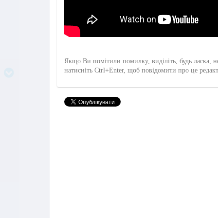
Якщо Ви помітили помилку, виділіть, будь ласка, н
натисніть Ctrl+Enter, щоб повідомити про це редак