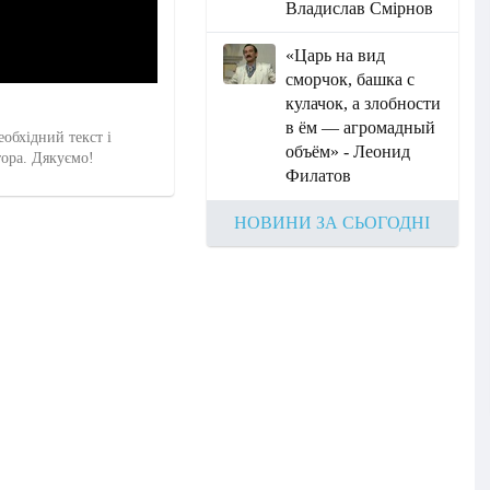
Владислав Смірнов
«Царь на вид
сморчок, башка с
кулачок, а злобности
в ём — агромадный
еобхідний текст і
объём» - Леонид
тора. Дякуємо!
Филатов
НОВИНИ ЗА СЬОГОДНІ