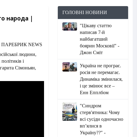
ГОЛОВНІ НОВИНИ
о народа |
"Цікаву статтю
написав 7-й
найбагатший
боярин Московії" -
Джон Сміт
осійської людини,
 політиків і
Україна не програє.
ргарита Сімоньян,
росія не перемагає.
Динаміка змінилася,
і це змінює все –
Енн Епплбом
"Синдром
стерв'ятника: Чому
всі сусіди одночасно
вп’ялися в
Україну??" -