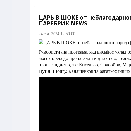
ЦАРЬ В ШОКЕ от неблагодарног
ПАРЕБРИК NEWS
24 січ. 2024 12:50:00
Гумористична програма, яка висміює уклад р
яка схильна до пропаганди від таких одіозних
пропагандистів, як: Кисельов, Соловйов, Ма
Путін, Шойгу, Канашенков та багатьох інших