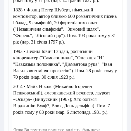
роки тому у 71 рік (нар. 14 травня 1627 р.).
1828 • Франц Петер Шуберт, німецький
композитор, автор близько 600 романтичних пісень
і балад, 9 симфоній, 20 фортепіаних сонат
("Незакінчена симфонія", "Зимовий шлях",
"Форель", "Лісовий цар"). Пом. 193 роки тому у 31
рік (нар. 31 січня 1797 р.).
1993 • Леонід Іович Гайдай, російський
кінорежисер ("Самогонники", "Операція "И",
"Кавказька полонянка", "Діамантова рука", "Іван
Васильович міняє професію"). Пом. 28 років тому у
70 років (нар. 30 січня 1923 р.).
2014 • Майк Ніколс (Михайло Ігоревич
Пешковський), американський режисер, лауреат
«Оскара» (Випускник [1967]; Хто боїться
Вірджинію Вулф?, Вовк, День дельфіна). Пом. 7
років тому у 83 роки (нар. 6 листопада 1931 р.).
Якщо Ви помітили помилку, виділіть, будь ласка,