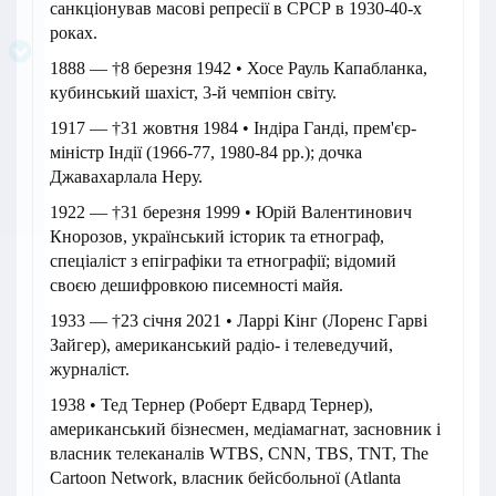
санкціонував масові репресії в СРСР в 1930-40-х
роках.
1888 — †8 березня 1942 • Хосе Рауль Капабланка,
кубинський шахіст, 3-й чемпіон світу.
1917 — †31 жовтня 1984 • Індіра Ганді, прем'єр-
міністр Індії (1966-77, 1980-84 рр.); дочка
Джавахарлала Неру.
1922 — †31 березня 1999 • Юрій Валентинович
Кнорозов, український історик та етнограф,
спеціаліст з епіграфіки та етнографії; відомий
своєю дешифровкою писемності майя.
1933 — †23 січня 2021 • Ларрі Кінг (Лоренс Гарві
Зайгер), американський радіо- і телеведучий,
журналіст.
1938 • Тед Тернер (Роберт Едвард Тернер),
американський бізнесмен, медіамагнат, засновник і
власник телеканалів WTBS, CNN, TBS, TNT, The
Cartoon Network, власник бейсбольної (Atlanta