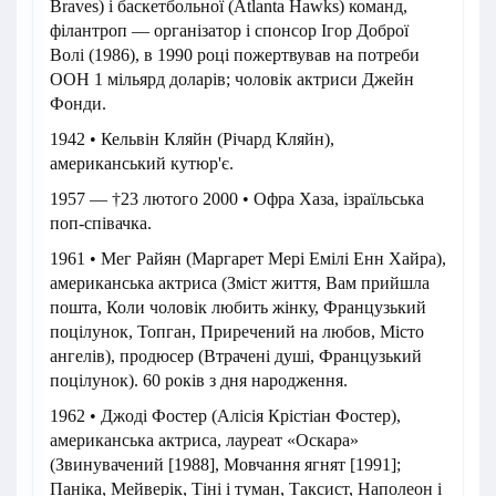
Braves) і баскетбольної (Atlanta Hawks) команд,
філантроп — організатор і спонсор Ігор Доброї
Волі (1986), в 1990 році пожертвував на потреби
ООН 1 мільярд доларів; чоловік актриси Джейн
Фонди.
1942 • Кельвін Кляйн (Річард Кляйн),
американський кутюр'є.
1957 — †23 лютого 2000 • Офра Хаза, ізраїльська
поп-співачка.
1961 • Мег Райян (Маргарет Мері Емілі Енн Хайра),
американська актриса (Зміст життя, Вам прийшла
пошта, Коли чоловік любить жінку, Французький
поцілунок, Топган, Приречений на любов, Місто
ангелів), продюсер (Втрачені душі, Французький
поцілунок). 60 років з дня народження.
1962 • Джоді Фостер (Алісія Крістіан Фостер),
американська актриса, лауреат «Оскара»
(Звинувачений [1988], Мовчання ягнят [1991];
Паніка, Мейверік, Тіні і туман, Таксист, Наполеон і