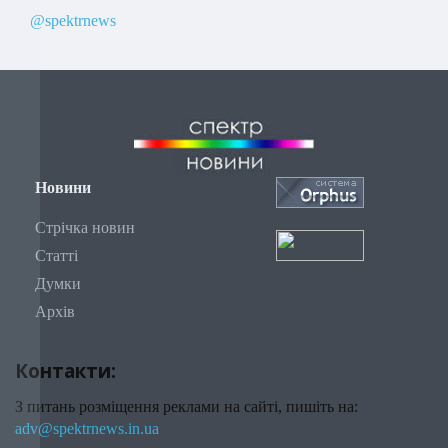
@spektrnews
Новини
Стрічка новин
Статті
Думки
Архів
Контакти:
З питань розміщення реклами на сайті, пишіть на:
adv@spektrnews.in.ua