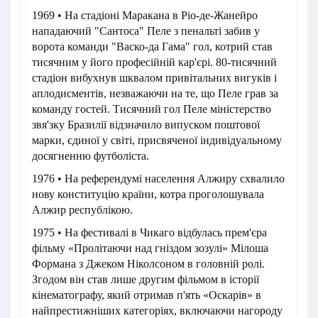
1969 • На стадіоні Маракана в Ріо-де-Жанейро
нападаючий "Сантоса" Пеле з пенальті забив у
ворота команди "Васко-да Гама" гол, котрий став
тисячним у його професійній кар'єрі. 80-тисячний
стадіон вибухнув шквалом привітальних вигуків і
аплодисментів, незважаючи на те, що Пеле грав за
команду гостей. Тисячний гол Пеле міністерство
звя'зку Бразилії відзначило випуском поштової
марки, єдиної у світі, присвяченої індивідуальному
досягненню футболіста.
1976 • На референдумі населення Алжиру схвалило
нову конституцію країни, котра проголошувала
Алжир республікою.
1975 • На фестивалі в Чикаго відбулась прем'єра
фільму «Пролітаючи над гніздом зозулі» Мілоша
Формана з Джеком Ніколсоном в головній ролі.
Згодом він став лише другим фільмом в історії
кінематографу, який отримав п'ять «Оскарів» в
найпрестижніших категоріях, включаючи нагороду