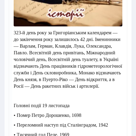
323-й день року за Григоріанським календарем —
до закінчення року залишилось 42 дні. Іменинники
— Варлам, Герман, Клавдія, Лука, Олександра,
Павло. Всесвітній день привітань, Міжнародний
чоловічий день, Всесвітній день туалету, в Україні
відзначають День працівників гідрометеорологічної
служби і День скловиробника, Монако відзначають
День князя, в Пуерто-Ріко — День відкриття, а в
Росії — День ракетних військ і артилерії.
Головні події 19 листопада
• Помер Петро Дорошенко, 1698
• Переломний наступ під Сталінградом, 1942
• Тисячний гол Пеле, 1969