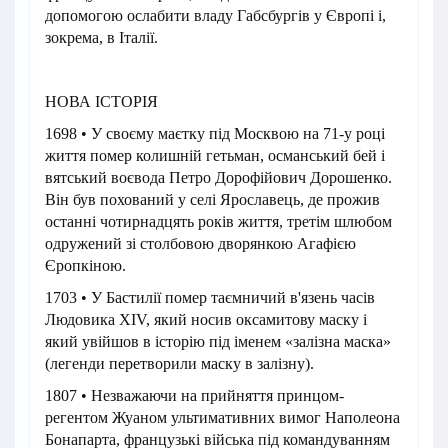
допомогою ослабити владу Габсбургів у Європі і,
зокрема, в Італії.
НОВА ІСТОРІЯ
1698 • У своєму маєтку під Москвою на 71-у році
життя помер колишній гетьман, османський бей і
вятський воєвода Петро Дорофійович Дорошенко.
Він був похований у селі Ярославець, де прожив
останні чотирнадцять років життя, третім шлюбом
одружений зі столбовою дворянкою Агафією
Єропкіною.
1703 • У Бастилії помер таємничий в'язень часів
Людовика XIV, який носив оксамитову маску і
який увійшов в історію під іменем «залізна маска»
(легенди перетворили маску в залізну).
1807 • Незважаючи на прийняття принцом-
регентом Жуаном ультимативних вимог Наполеона
Бонапарта, французькі війська під командуванням