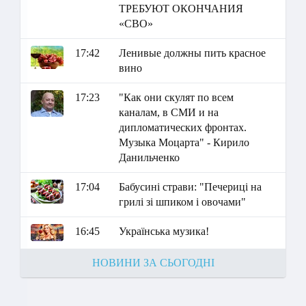
ТРЕБУЮТ ОКОНЧАНИЯ
«СВО»
17:42
Ленивые должны пить красное
вино
17:23
"Как они скулят по всем
каналам, в СМИ и на
дипломатических фронтах.
Музыка Моцарта" - Кирило
Данильченко
17:04
Бабусині страви: "Печериці на
грилі зі шпиком і овочами"
16:45
Українська музика!
НОВИНИ ЗА СЬОГОДНІ