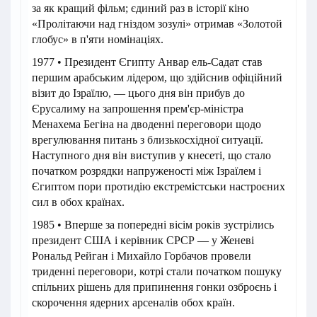
за як кращий фільм; єдиний раз в історії кіно
«Пролітаючи над гніздом зозулі» отримав «Золотой
глобус» в п'яти номінаціях.
1977 • Президент Єгипту Анвар ель-Садат став
першим арабським лідером, що здійснив офіційний
візит до Ізраїлю, — цього дня він прибув до
Єрусалиму на запрошення прем'єр-міністра
Менахема Бегіна на дводенні переговори щодо
врегулювання питань з близькосхідної ситуації.
Наступного дня він виступив у кнесеті, що стало
початком розрядки напруженості між Ізраїлем і
Єгиптом пори протидію екстремістськи настроєних
сил в обох країнах.
1985 • Вперше за попередні вісім років зустрілись
президент США і керівник СРСР — у Женеві
Рональд Рейган і Михайло Горбачов провели
триденні переговори, котрі стали початком пошуку
спільних рішень для припинення гонки озброєнь і
скорочення ядерних арсеналів обох країн.