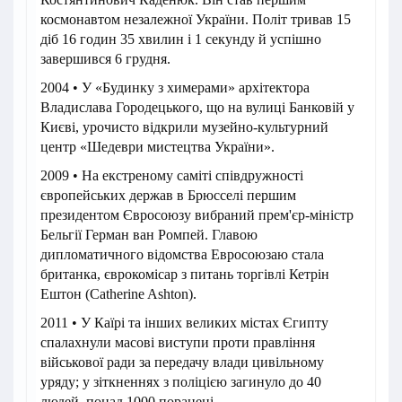
космонавтом незалежної України. Політ тривав 15
діб 16 годин 35 хвилин і 1 секунду й успішно
завершився 6 грудня.
2004 • У «Будинку з химерами» архітектора
Владислава Городецького, що на вулиці Банковій у
Києві, урочисто відкрили музейно-культурний
центр «Шедеври мистецтва України».
2009 • На екстреному саміті співдружності
європейських держав в Брюсселі першим
президентом Євросоюзу вибраний прем'єр-міністр
Бельгії Герман ван Ромпей. Главою
дипломатичного відомства Евросоюзаю стала
британка, єврокомісар з питань торгівлі Кетрін
Ештон (Catherine Ashton).
2011 • У Каїрі та інших великих містах Єгипту
спалахнули масові виступи проти правління
військової ради за передачу влади цивільному
уряду; у зіткненнях з поліцією загинуло до 40
людей, понад 1000 поранені.