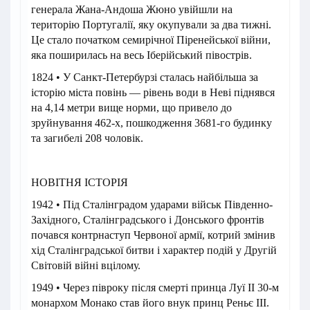
генерала Жана-Андоша Жюно увійшли на
територію Португалії, яку окупували за два тижні.
Це стало початком семирічної Піренейської війни,
яка поширилась на весь Іберійський півострів.
1824 • У Санкт-Петербурзі сталась найбільша за
історію міста повінь — рівень води в Неві піднявся
на 4,14 метри вище норми, що привело до
зруйнування 462-х, пошкодження 3681-го будинку
та загибелі 208 чоловік.
НОВІТНЯ ІСТОРІЯ
1942 • Під Сталінградом ударами військ Південно-
Західного, Сталінградського і Донського фронтів
почався контрнаступ Червоної армії, котрий змінив
хід Сталінградської битви і характер подій у Другій
Світовій війні вцілому.
1949 • Через півроку після смерті принца Луї II 30-м
монархом Монако став його внук принц Реньє III.