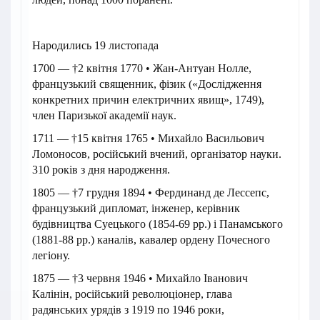
Народились 19 листопада
1700 — †2 квітня 1770 • Жан-Антуан Нолле,
французький священник, фізик («Дослідження
конкретних причин електричних явищ», 1749),
член Паризької академії наук.
1711 — †15 квітня 1765 • Михайло Васильович
Ломоносов, російський вчений, організатор науки.
310 років з дня народження.
1805 — †7 грудня 1894 • Фердинанд де Лессепс,
французький дипломат, інженер, керівник
будівництва Суецького (1854-69 рр.) і Панамського
(1881-88 рр.) каналів, кавалер ордену Почесного
легіону.
1875 — †3 червня 1946 • Михайло Іванович
Калінін, російський революціонер, глава
радянських урядів з 1919 по 1946 роки,