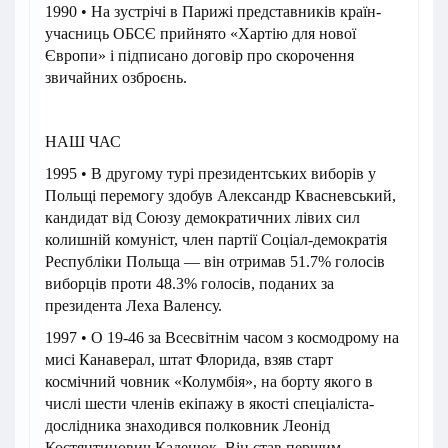
1990 • На зустрічі в Парижі представників країн-
учасниць ОБСЄ прийнято «Хартію для нової
Європи» і підписано договір про скорочення
звичайних озброєнь.
НАШ ЧАС
1995 • В другому турі президентських виборів у
Польщі перемогу здобув Александр Квасневський,
кандидат від Союзу демократичних лівих сил
колишній комуніст, член партії Соціал-демократія
Республіки Польща — він отримав 51.7% голосів
виборців проти 48.3% голосів, поданих за
президента Леха Валенсу.
1997 • О 19-46 за Всесвітнім часом з космодрому на
мисі Канаверал, штат Флорида, взяв старт
космічний човник «Колумбія», на борту якого в
числі шести членів екіпажу в якості спеціаліста-
дослідника знаходився полковник Леонід
Костянтинович Каденюк. Він став першим