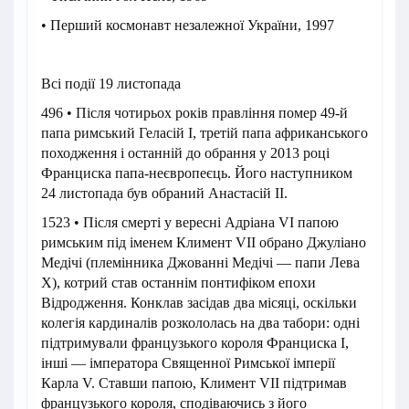
• Перший космонавт незалежної України, 1997
Всі події 19 листопада
496 • Після чотирьох років правління помер 49-й
папа римський Геласій I, третій папа африканського
походження і останній до обрання у 2013 році
Франциска папа-неєвропеєць. Його наступником
24 листопада був обраний Анастасій II.
1523 • Після смерті у вересні Адріана VI папою
римським під іменем Климент VII обрано Джуліано
Медічі (племінника Джованні Медічі — папи Лева
X), котрий став останнім понтифіком епохи
Відродження. Конклав засідав два місяці, оскільки
колегія кардиналів розкололась на два табори: одні
підтримували французького короля Франциска I,
інші — імператора Священної Римської імперії
Карла V. Ставши папою, Климент VII підтримав
французького короля, сподіваючись з його