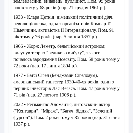
землевласник, видавець, публіцист. Пом. 95 років
років тому у 68 років (нар. 21 грудня 1861 р.).
1933 • Клара Цеткін, німецький політичний діяч,
революціонерка, одна з організаторів Компартії
Німеччини, активістка II Інтернаціоналу. Пом. 91
рік тому у 76 років (нар. 5 липня 1857 р.).
1966 • Жорж Леметр, бельгійський астроном;
висунув теорію "великого вибуху", з якого
почалось зародження Всесвіту. Пом. 58 років тому у
72 роки (нар. 17 липня 1894 р.).
1977 • Баґсі Сігел (Бенджамін Сігелбаум),
американський гангстер 1930-40-хх років, один з
перших інвесторів Лас-Вегаса. Пом. 47 років тому у
71 рік (нар. 27 лютого 1906 р.).
2022 • Регімантас Адомайтіс, литовський актор
("Кентаври", "Міраж", "Багач, бідняк", "Зелений
фургон"). Пом. 2 роки тому у 85 років (нар. 31 січня
1937 р.).