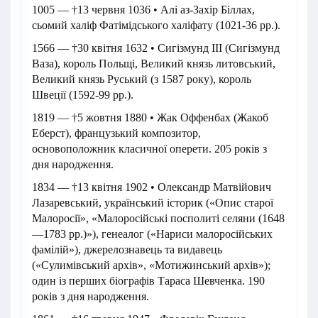
1005 — †13 червня 1036 • Алі аз-Захір Біллах,
сьомий халіф Фатімідського халіфату (1021-36 рр.).
1566 — †30 квітня 1632 • Сигізмунд III (Сигізмунд
Ваза), король Польщі, Великий князь литовський,
Великий князь Руський (з 1587 року), король
Швеції (1592-99 рр.).
1819 — †5 жовтня 1880 • Жак Оффенбах (Жакоб
Еберст), французький композитор,
основоположник класичної оперети. 205 років з
дня народження.
1834 — †13 квітня 1902 • Олександр Матвійович
Лазаревський, український історик («Опис старої
Малоросії», «Малоросійські посполиті селяни (1648
—1783 рр.)»), генеалог («Нариси малоросійських
фамілій»), джерелознавець та видавець
(«Сулимівський архів», «Мотижинський архів»);
один із перших біографів Тараса Шевченка. 190
років з дня народження.