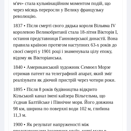
м'яч» стала кульмінаційним моментом подій, що
через місяць переросли у Велику французьку
революцію.
1837 • Після смерті свого дядька короля Вільяма IV
королевою Великобританії стала 18-літня Вікторія I,
остання представниця Ганноверської династії. Вона
правила країною протягом наступних 63-х років до
своєї смерті у 1901 році і знаменувала цілу епоку,
відому як Вікторіанська.
1840 • Американський художник Семюел Морзе
отримав патент на телеграфний апарат, який зміг
реалізувати як діючий пристрій через чотири роки.
1895 • Після 8 років будівництва відкрито
Кільський канал імені кайзера Вільгельма, що
з'єднав Балтійське і Північне моря. Його довжина
98 км, ширина по поверхні води 102 м, глибина
11,3 м.
1900 • Як результат напруженості між
представниками іноземних країн, котрі мали в