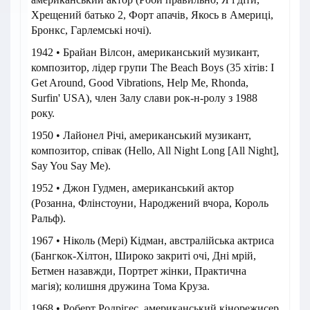
Хрещений батько 2, Форт апачів, Якось в Америці,
Бронкс, Гарлемські ночі).
1942 • Брайан Вілсон, американський музикант,
композитор, лідер групи The Beach Boys (35 хітів: I
Get Around, Good Vibrations, Help Me, Rhonda,
Surfin' USA), член Залу слави рок-н-ролу з 1988
року.
1950 • Лайонел Річі, американський музикант,
композитор, співак (Hello, All Night Long [All Night],
Say You Say Me).
1952 • Джон Гудмен, американський актор
(Розанна, Флінстоуни, Народжений вчора, Король
Ральф).
1967 • Ніколь (Мері) Кідман, австралійська актриса
(Бангкок-Хілтон, Широко закриті очі, Дні мрій,
Бетмен назавжди, Портрет жінки, Практична
магія); колишня дружина Тома Круза.
1968 • Роберт Родрігес, американський кінорежисер