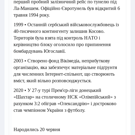
перший пробний залізничний рейс по тунелю під
Ла-Маншем. Офіційно Євротунель був відкритий 6
травня 1994 року.
1999 • Останній сербський військовослужбовець із
40-тисячного контингенту залишив Косово.
Територія була взята під контроль НАТО і
керівництво блоку оголосило про припинення
бомбардувань Югославії.
2003 • Створено фонд Вікімедіа, неприбуткову
організацію, яка забезпечує матеріальне підґрунтя
для численних Інтернет-спільнот, що створюють
вміст, який вільно розповсюджується.
2020 • У 27-у турі Прем'єр-ліги донецький
«Шахтар» на столичному НСК «Олімпійський» з
рахунком 3:2 обіграв «Олександрію» і достроково
став чемпіоном України з футболу.
Народились 20 червня