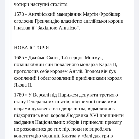
чотири наступні століття.
1578 • Англійський мандрівник Мартін Фробішер
оголосив Гренландію власністю англійської корони
і назвав її "Західною Англією".
НОВА ІСТОРІЯ
1685 • Джеймс Скотт, 1-й герцог Монмут,
позашлюбний син поваленого монарха Карла ІІ,
проголосив себе кородем Англії. Згодом він був
схоплений і обезголовлений прибічниками короля
Якова ІІ.
1789 • У Версалі під Парижем депутати третього
стану Генеральних штатів, підтримані нижчими
шарами духовенства і дворянства, відмовились
підкоритись волі короля Людовика XVI припинити
засідання Національних зборів і принесли присягу
не розходитися до тих пір, поки не вироблять
конституцію Франції. Клятва у «Залі для гри в