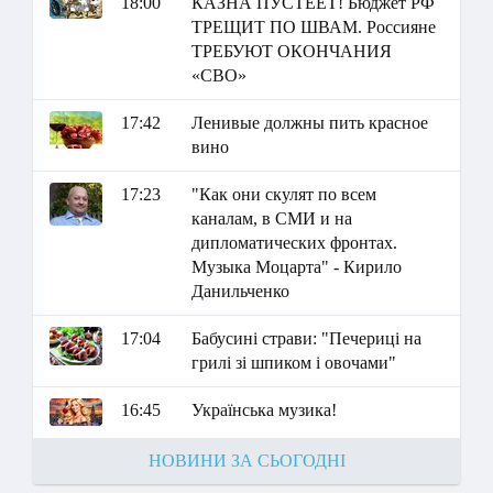
18:00
КАЗНА ПУСТЕЕТ! Бюджет РФ
ТРЕЩИТ ПО ШВАМ. Россияне
ТРЕБУЮТ ОКОНЧАНИЯ
«СВО»
17:42
Ленивые должны пить красное
вино
17:23
"Как они скулят по всем
каналам, в СМИ и на
дипломатических фронтах.
Музыка Моцарта" - Кирило
Данильченко
17:04
Бабусині страви: "Печериці на
грилі зі шпиком і овочами"
16:45
Українська музика!
НОВИНИ ЗА СЬОГОДНІ