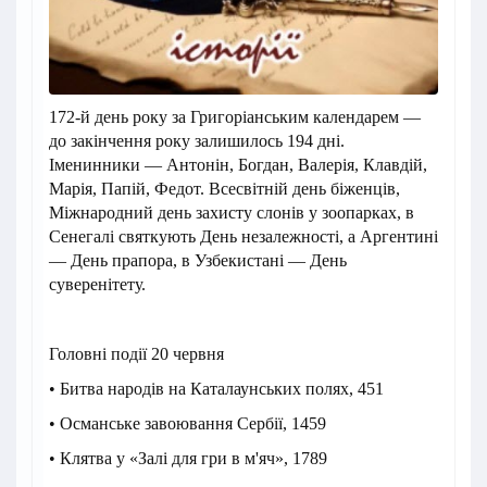
172-й день року за Григоріанським календарем —
до закінчення року залишилось 194 дні.
Іменинники — Антонін, Богдан, Валерія, Клавдій,
Марія, Папій, Федот. Всесвітній день біженців,
Міжнародний день захисту слонів у зоопарках, в
Сенегалі святкують День незалежності, а Аргентині
— День прапора, в Узбекистані — День
суверенітету.
Головні події 20 червня
• Битва народів на Каталаунських полях, 451
• Османське завоювання Сербії, 1459
• Клятва у «Залі для гри в м'яч», 1789