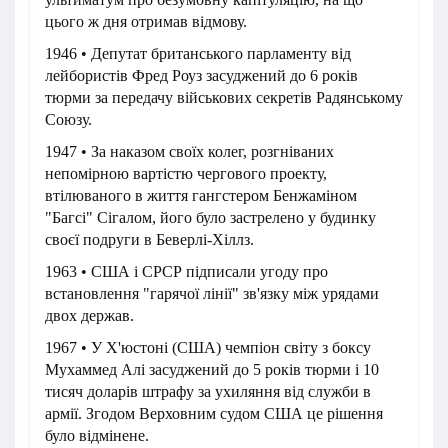
цього ж дня отримав відмову.
1946 • Депутат британського парламенту від
лейбористів Фред Роуз засуджений до 6 років
тюрми за передачу військових секретів Радянському
Союзу.
1947 • За наказом своїх колег, розгніваних
непомірною вартістю чергового проекту,
втілюваного в життя гангстером Бенжаміном
"Багсі" Сігалом, його було застрелено у будинку
своєї подруги в Беверлі-Хіллз.
1963 • США і СРСР підписали угоду про
встановлення "гарячої лінії" зв'язку між урядами
двох держав.
1967 • У Х'юстоні (США) чемпіон світу з боксу
Мухаммед Алі засуджений до 5 років тюрми і 10
тисяч доларів штрафу за ухиляння від служби в
армії. Згодом Верховним судом США це рішення
було відмінене.