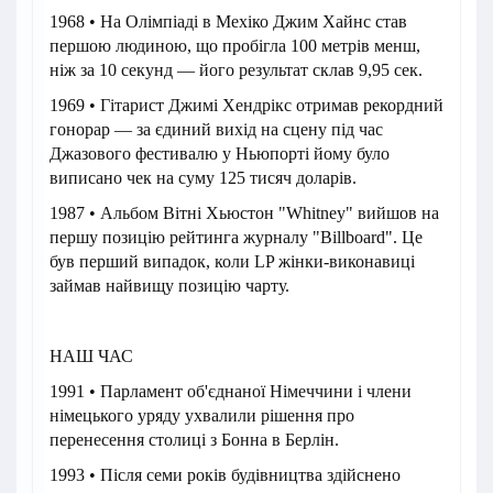
1968 • На Олімпіаді в Мехіко Джим Хайнс став
першою людиною, що пробігла 100 метрів менш,
ніж за 10 секунд — його результат склав 9,95 сек.
1969 • Гітарист Джимі Хендрікс отримав рекордний
гонорар — за єдиний вихід на сцену під час
Джазового фестивалю у Ньюпорті йому було
виписано чек на суму 125 тисяч доларів.
1987 • Альбом Вітні Хьюстон "Whitney" вийшов на
першу позицію рейтинга журналу "Billboard". Це
був перший випадок, коли LP жінки-виконавиці
займав найвищу позицію чарту.
НАШ ЧАС
1991 • Парламент об'єднаної Німеччини і члени
німецького уряду ухвалили рішення про
перенесення столиці з Бонна в Берлін.
1993 • Після семи років будівництва здійснено