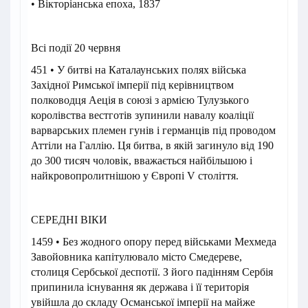
• Вікторіанська епоха, 1837
Всі події 20 червня
451 • У битві на Каталаунських полях війська
Західної Римської імперії під керівництвом
полководця Аеція в союзі з армією Тулузького
королівства вестготів зупинили навалу коаліції
варварських племен гунів і германців під проводом
Аттіли на Галлію. Ця битва, в якій загинуло від 190
до 300 тисяч чоловік, вважається найбільшою і
найкровопролитнішою у Європі V століття.
СЕРЕДНІ ВІКИ
1459 • Без жодного опору перед військами Мехмеда
Завойовника капітулювало місто Смедереве,
столиця Сербської деспотії. З його падінням Сербія
припинила існування як держава і її територія
увійшла до складу Османської імперії на майже