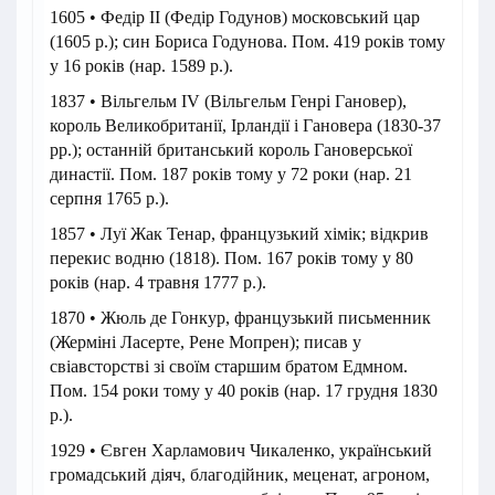
1605 • Федір II (Федір Годунов) московський цар
(1605 р.); син Бориса Годунова. Пом. 419 років тому
у 16 років (нар. 1589 р.).
1837 • Вільгельм IV (Вільгельм Генрі Гановер),
король Великобританії, Ірландії і Гановера (1830-37
рр.); останній британський король Гановерської
династії. Пом. 187 років тому у 72 роки (нар. 21
серпня 1765 р.).
1857 • Луї Жак Тенар, французький хімік; відкрив
перекис водню (1818). Пом. 167 років тому у 80
років (нар. 4 травня 1777 р.).
1870 • Жюль де Гонкур, французький письменник
(Жерміні Ласерте, Рене Мопрен); писав у
свіавсторстві зі своїм старшим братом Едмном.
Пом. 154 роки тому у 40 років (нар. 17 грудня 1830
р.).
1929 • Євген Харламович Чикаленко, український
громадський діяч, благодійник, меценат, агроном,