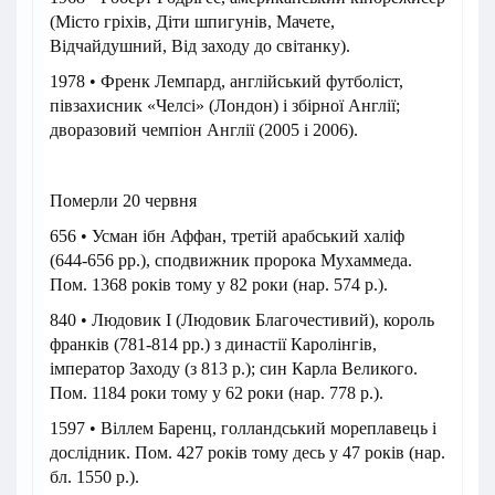
(Місто гріхів, Діти шпигунів, Мачете,
Відчайдушний, Від заходу до світанку).
1978 • Френк Лемпард, англійський футболіст,
півзахисник «Челсі» (Лондон) і збірної Англії;
дворазовий чемпіон Англії (2005 і 2006).
Померли 20 червня
656 • Усман ібн Аффан, третій арабський халіф
(644-656 рр.), сподвижник пророка Мухаммеда.
Пом. 1368 років тому у 82 роки (нар. 574 р.).
840 • Людовик I (Людовик Благочестивий), король
франків (781-814 рр.) з династії Каролінгів,
імператор Заходу (з 813 р.); син Карла Великого.
Пом. 1184 роки тому у 62 роки (нар. 778 р.).
1597 • Віллем Баренц, голландський мореплавець і
дослідник. Пом. 427 років тому десь у 47 років (нар.
бл. 1550 р.).