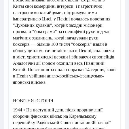
Китаї свої комерційні інтереси, і патріотично
настроєними китайцями, підтримуваними
імператрицею Цисі, у Пекіні почалось повстання
"Духовних кулаків", котрих західні місіонери
прозвали "боксерами" за специфічні рухи під час
магічних заклинань, котрі нагадували рухи
боксерів — більше 100 тисяч "боксерів" взяли в
облогу дипломатичне містечко в Пекіні, спалюючи
в місті християнські церкви і вбиваючи європейців.
Аналогічні дії згодом охопили весь Північний
Китай. Повстання зазанало поразки 14 серпня, коли
в Пекін увійшли англо-російсько-французько-
японські війська.
НОВІТНЯ ІСТОРІЯ
1944 • На наступний день після прориву лінії
оборони фінських військ на Карельському
перешийку Радянський Союз виставив Фінляндії
ультиматум про безумовну капітуляцію, на що