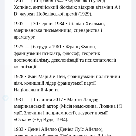
1861 — †16 травня 1947 • Фредерік Гоуленд
Хопкінс, англійський біохімік; відкрив вітаміни A і
D; лауреат Нобелівської премії (1929).
1905 — †30 червня 1984 • Лілліан Хеллман,
американська письменниця, сценаристка і
драматург.
1925 — †6 грудня 1961 • Франц Фанон,
французький психіатр, філософ; теоретик
постколоніалізму, деколонізації та психопатології
колонізації.
1928 • Жан-Марі Ле-Пен, французький політичний
діяч, колишній лідер французької партії
Національний Фронт.
1931 — †15 липня 2017 • Мартін Ландау,
американський актор (Місія неможлива, Людина і її
мрії, Злочини і неприємності), лауреат премії
«Оскар» («Ед Вуд», 1994).
1933 • Денні Айєлло (Деніел Луїс Айєлло),
американський актор (Роби правильно, Я і діти,