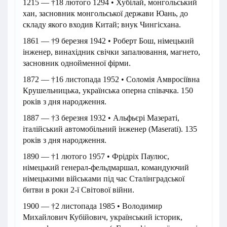
1215 — †18 лютого 1294 • Хубілай, монгольський
хан, засновник монгольської держави Юань, до
складу якого входив Китай; внук Чингісхана.
1861 — †9 березня 1942 • Роберт Бош, німецький
інженер, винахідник свічки запалювання, магнето,
засновник однойменної фірми.
1872 — †16 листопада 1952 • Соломія Амвросіївна
Крушельницька, українська оперна співачка. 150
років з дня народження.
1887 — †3 березня 1932 • Альфьєрі Мазераті,
італійський автомобільний інженер (Maserati). 135
років з дня народження.
1890 — †1 лютого 1957 • Фрідріх Паулюс,
німецький генерал-фельдмаршал, командуючий
німецькими військами під час Сталінградської
битви в роки 2-ї Світової війни.
1900 — †2 листопада 1985 • Володимир
Михайлович Кубійович, український історик,