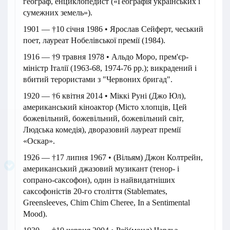
географ, енциклопедист («Географія українських і
сумежних земель»).
1901 — †10 січня 1986 • Ярослав Сейферт, чеський
поет, лауреат Нобелівської премії (1984).
1916 — †9 травня 1978 • Альдо Моро, прем'єр-
міністр Італії (1963-68, 1974-76 рр.); викрадений і
вбитий терористами з "Червоних бригад".
1920 — †6 квітня 2014 • Міккі Руні (Джо Юл),
американський кіноактор (Місто хлопців, Цей
божевільний, божевільний, божевільний світ,
Людська комедія), дворазовий лауреат премії
«Оскар».
1926 — †17 липня 1967 • (Вільям) Джон Колтрейн,
американський джазовий музикант (тенор- і
сопрано-саксофон), один із найвидатніших
саксофоністів 20-го століття (Stablemates,
Greensleeves, Chim Chim Cheree, In a Sentimental
Mood).