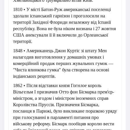
Хмельницького тріумфально вітав Київ.
1810 • У місті Батон-Руж американські поселенці
здолали іспанський гарнізон і проголосили на
території Західної Флориди незалежну від Іспанії
республіку. Вона не була ніким визнана і 27 жовтня
США анексували її й включили до Орлеанської
території.
1848 • Американець Джон Куртіс зі штату Мен
налагодив виготовлення у домашніх умовах і
комерційний продаж перших жувальних гумок —
"Чиста ялинкова гумка" була створена на основі
індіанських рецептів.
1862 • Після відставки князя Гогнлое король
Вільгельм I призначив Отто фон Бісмарка прем'єр-
міністром, а згодом і міністром іноземних справ
Королівства Пруссія. Призначеня Бісмарка,
посланця в Парижі, було викликане поразкою уряду
при голосуванні в парламенті питання про
військову реформу. Бісмарк пообіцяв королю вести