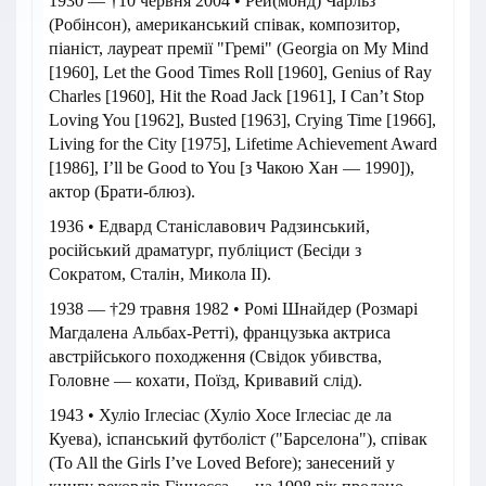
1930 — †10 червня 2004 • Рей(монд) Чарльз
(Робінсон), американський співак, композитор,
піаніст, лауреат премії "Гремі" (Georgia on My Mind
[1960], Let the Good Times Roll [1960], Genius of Ray
Charles [1960], Hit the Road Jack [1961], I Can’t Stop
Loving You [1962], Busted [1963], Crying Time [1966],
Living for the City [1975], Lifetime Achievement Award
[1986], I’ll be Good to You [з Чакою Хан — 1990]),
актор (Брати-блюз).
1936 • Едвард Станіславович Радзинський,
російський драматург, публіцист (Бесіди з
Сократом, Сталін, Микола II).
1938 — †29 травня 1982 • Ромі Шнайдер (Розмарі
Магдалена Альбах-Ретті), французька актриса
австрійського походження (Свідок убивства,
Головне — кохати, Поїзд, Кривавий слід).
1943 • Хуліо Іглесіас (Хуліо Хосе Іглесіас де ла
Куева), іспанський футболіст ("Барселона"), співак
(To All the Girls I’ve Loved Before); занесений у