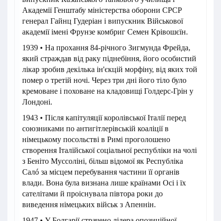
Академії Генштабу міністерства оборони СРСР
генерал Гайнц Гудеріан і випускник Військової
академії імені Фрунзе комбриг Семен Крівошєїн.
1939 • На прохання 84-річного Зигмунда Фрейда,
який страждав від раку піднебіння, його особистий
лікар зробив декілька ін'єкцій морфіну, від яких той
помер о третій ночі. Через три дні його тіло було
кремоване і поховане на кладовищі Голдерс-Грін у
Лондоні.
1943 • Після капітуляції королівської Італії перед
союзниками по антигітлерівській коаліції в
німецькому посольстві в Римі проголошено
створення Італійської соціальної республіки на чолі
з Беніто Муссоліні, більш відомої як Республіка
Салó за місцем перебування частини її органів
влади. Вона була визнана лише країнами Осі і їх
сателітами й проіснувала півтора роки до
виведення німецьких військ з Апеннін.
1947 • У Болгарії страчено лідера опозиційної