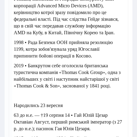
корпорації Advanced Micro Devices (AMD),
керівництво котрої зразу повідомило про це
федеральні власті. Під час слідства Гейде зізнався,
що в свій час передавав службову інформацію
AMD на Кубу, в Китай, Північну Корею та Іран.
1998 • Рада Безпеки ООН прийняла резолюцію
1199, котра зобов'язувала уряд Югославії
припинити бойові операції в Косово.
2019 • Банкрутом себе оголосила британська
туристична компанія «Thomas Cook Group», одна з
найбільших у світі і наступник найстарішої у світі
«Thomas Cook & Son», заснованої у 1841 році.
Народились 23 вересня
63 до н.е. — †19 серпня 14 • Гай Юлій Цезар
Октавіан Август, перший римський імператор (з 27
р. до н.е.); пасинок Гая Юлія Цезаря.