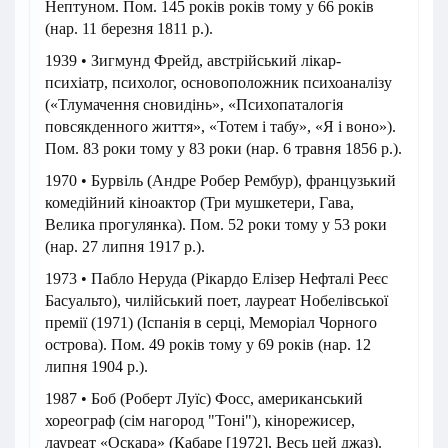
Нептуном. Пом. 145 років років тому у 66 років
(нар. 11 березня 1811 р.).
1939 • Зигмунд Фрейд, австрійський лікар-
психіатр, психолог, основоположник психоаналізу
(«Тлумачення сновидінь», «Психопаталогія
повсякденного життя», «Тотем і табу», «Я і воно»).
Пом. 83 роки тому у 83 роки (нар. 6 травня 1856 р.).
1970 • Бурвіль (Андре Робер Рембур), французький
комедійний кіноактор (Три мушкетери, Гава,
Велика прогулянка). Пом. 52 роки тому у 53 роки
(нар. 27 липня 1917 р.).
1973 • Пабло Неруда (Рікардо Елізер Нефталі Реєс
Басуальто), чилійський поет, лауреат Нобелівської
премії (1971) (Іспанія в серці, Меморіал Чорного
острова). Пом. 49 років тому у 69 років (нар. 12
липня 1904 р.).
1987 • Боб (Роберт Луїс) Фосс, американський
хореограф (сім нагород "Тоні"), кінорежисер,
лауреат «Оскара» (Кабаре [1972], Весь цей джаз).