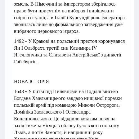
земель. В Німеччині за імператором зберігалось
право бути присутнім на виборах і вирішувати
спірні ситуації; а в Італії і Бургундії роль імператора
зводилась лише до формального затвердження уже
вибраного церковного ієрарха.
1492 • У Кракові на польський престол коронувався
Ян I Ольбрахт, третій син Казимира IV
Ягеллончика та Єлизавети Австрійської з династії
Габсбургів.
НОВА ІСТОРІЯ
1648 • У битві під Пилявцями на Поділлі військо
Богдана Хмельницького завдало нищівної поразки
польській армії під командою Миколи Остророга,
Домініка Заславського і Олександра
Конецпольського. Це відкрило козакам шлях на
захід і вже за місяць в облогу було взято спочатку
Львів, а потім Замостя, й наприкінці року