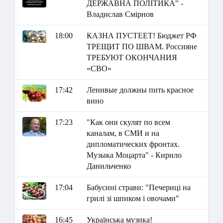
ДЕРЖАВНА ПОЛІТИКА" -
Владислав Смірнов
18:00
КАЗНА ПУСТЕЕТ! Бюджет РФ
ТРЕЩИТ ПО ШВАМ. Россияне
ТРЕБУЮТ ОКОНЧАНИЯ
«СВО»
17:42
Ленивые должны пить красное
вино
17:23
"Как они скулят по всем
каналам, в СМИ и на
дипломатических фронтах.
Музыка Моцарта" - Кирило
Данильченко
17:04
Бабусині страви: "Печериці на
грилі зі шпиком і овочами"
16:45
Українська музика!