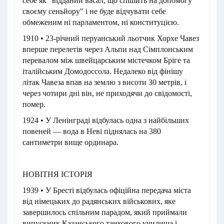
себе як "відданий васал, що спішить на допомогу
своєму сеньйору" і не буде відчувати себе
обмеженим ні парламентом, ні конституцією.
1910 • 23-річний перуанський льотчик Хорхе Чавез
вперше перелетів через Альпи над Сімплонським
перевалом між швейцарським містечком Бріге та
італійським Домодоссола. Недалеко від фінішу
літак Чавеза впав на землю з висоти 30 метрів, і
через чотири дні він, не приходячи до свідомості,
помер.
1924 • У Ленінграді відбулась одна з найбільших
повеней — вода в Неві піднялась на 380
сантиметри вище ординара.
НОВІТНЯ ІСТОРІЯ
1939 • У Бресті відбулась офіційна передача міста
від німецьких до радянських військових, яке
завершилось спільним парадом, який приймали
випускник Казанського танкового училища і