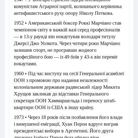
комуністам Аграрної партії, колишнього керівника
антифашистського руху опору Ніколу Петкова.
1952 • Американський боксер Роккі Марчіано став
чемпіоном світу в важкій вазі серед професіоналів
— в 13-у раунді він нокаутував володаря титулу
Джерсі Джо Уолкота. Через чотири роки Марчіано
залишив спорт, не програвши жодного
професійного бою — із 49 боїв у 43-х він переміг
нокаутами.
1960 • Під час виступу на сесії Генеральної асамблеї
ООН з промовою про надання незалежності
колоніальним державам радянський лідер Микита
Хрущов закликав до відставки Генерального
секретаря ООН Хаммаршельда і переносу штаб-
квартири ООН із США в іншу країну.
1973 • Через 18 років після позбавлення його влади
і вимушеної еміграції, Хуан Перон вдруге виграв
президентські вибори в Аргентині. Його друга
дружина Ізабела Перон була обрана віце-