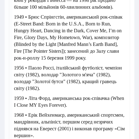
книгу рекордів Гіннесса — на 1998 рік продано
більше 100 мільйонів 60-хвилинних альбомів).
1949 • Брюс Спрінгстін, американський рок-співак
(E-Street Band: Born in the U.S.A., Born to Run,
Hungry Heart, Dancing in the Dark, Cover Me, I’m on
Fire, Glory Days, My Hometown, War), композитор
(Blinded by the Light [Manfred Mann’s Earth Band],
Fire [The Pointer Sisters]); занесений до Залу слави
рок-н-роллу 15 березня 1999 року.
1956 • Паоло Россі, італійський футболіст, чемпіон
світу (1982), володар "Золотого м'яча" (1982),
володар "Золотої бутси" (1982), кращий гравець
світу (1982).
1959 • Літа Форд, американська рок-співачка (When
I Close MY Eyes Forever).
1968 • Ерік Вейхенмаєр, американський спортсмен,
мандрівник, альпініст, першим серед незрячих
піднявся на Еверест (2001) і виконав програму «Сім
вершин».