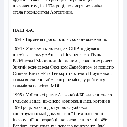
президентом, і в 1974 році, по смерті чоловіка,
стала президентом Аргентини.
НАШ ЧАС
1991 • Вірменія проголосила свою незалежність.
1994 • У восьми кінотеатрах США відбулась
прем'єра фільму «Втеча з Шоушенка» з Тімом
Роббінсом і Морганом Фріменом у головних ролях.
Знятий режисером Френком Дарабонтом за повістю
Стівена Кінга «Ріта Гейворт та втеча з Шоушенка»,
фільм впевнено займає перше місце у рейтингу
фільмів за версією IMDb.
1995 • У Феніксі (штат Арізона) ФБР заарештовало
Гульємо Гейде, інженера корпорації Intel, котрий в
1993 році, маючи доступ до службової
конструкторської документації і технологічної
інформації по розробці і виготовленню чіпів 486 і
Pentium, скопіював їх і передав конкуренту Intel