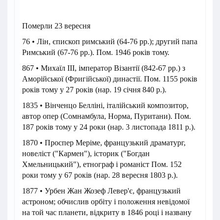
Померли 23 вересня
76 • Лін, єпископ римський (64-76 рр.); другий папа
Римський (67-76 рр.). Пом. 1946 років тому.
867 • Михаїл III, імператор Візантії (842-67 рр.) з
Аморійської (Фригійської) династії. Пом. 1155 років
років тому у 27 років (нар. 19 січня 840 р.).
1835 • Вінченцо Белліні, італійський композитор,
автор опер (Сомнамбула, Норма, Пуритани). Пом.
187 років тому у 24 роки (нар. 3 листопада 1811 р.).
1870 • Проспер Меріме, французький драматург,
новеліст ("Кармен"), історик ("Богдан
Хмельницький"), етнограф і романіст Пом. 152
роки тому у 67 років (нар. 28 вересня 1803 р.).
1877 • Урбен Жан Жозеф Левер'є, французький
астроном; обчислив орбіту і положення невідомої
на той час планети, відкриту в 1846 році і названу