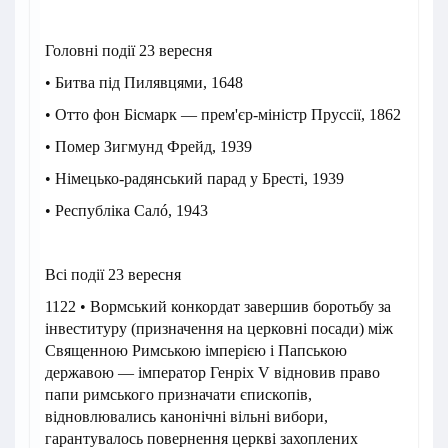
Головні події 23 вересня
• Битва під Пилявцями, 1648
• Отто фон Бісмарк — прем'єр-міністр Пруссії, 1862
• Помер Зигмунд Фрейд, 1939
• Німецько-радянський парад у Бресті, 1939
• Республіка Салó, 1943
Всі події 23 вересня
1122 • Вормський конкордат завершив боротьбу за
інвеституру (призначення на церковні посади) між
Священною Римською імперією і Папською
державою — імператор Генріх V відновив право
папи римського призначати єпископів,
відновлювались канонічні вільні вибори,
гарантувалось повернення церкві захоплених