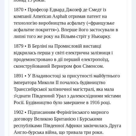
1870 • Професор Едвард Джозеф де Смедт із
компанії American Asphalt отримав патент на
технологію виробництва асфальту («французьке
асфальтне покриття»). Вперше його застосували в
липні того же року на Вільям-стріт у Ньюарку.
1879 • В Берліні на Промисловій виставці
відкрилась перша у світі електрична залізниця і
продемонстровано в дії перший електропоїзд,
сконструйований Вернером фон Сіменсом.
1891 • У Владивостоці за присутності майбутнього
імператора Миколи II почалось будівництво
Транссибірської залізничної магістралі, яка мала
з'єднати Південний Урал з далекосхідними містами
Росії. Будівництво було завершене в 1916 році.
1902 • Підписанням Ферінігінського мирного
договору Великою Британією і Бурськими
республіками Південної Африки закінчилась Друга
Англо-бурська війна, що тривала три роки.