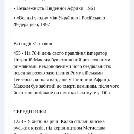
• Незалежність Південної Африки, 1961
• «Великі угоди» між Україною і Російською
Федерацією, 1997
Всі події 31 травня
455 • На 78-й день свого правління імператор
Петроній Максим був схоплений розлюченими
римлянами, невдоволеними його бездіяльністю
перед загрозою захоплення Риму військами
Гейзеріха, короля вандалів у Північній Африці.
Максим був забитий до смерті камінням, після чого
його тіло розірване на шматки і скинуте у Тібр.
СЕРЕДНІ ВІКИ
1223 • У битві на річці Калка спільні війська
руських князів, під керівництвом Мстислава