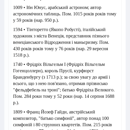
1009 • Ібн Юнус, арабський астроном; автор
астрономічних таблиць. Пом. 1015 років років тому
у 59 років (нар. 950 р.).
1594 • Тінторетто (Якопо Робусті), італійський
художник з міста Венеція, представник пізнього
венеціанського Відродження і маньєризму. Пом.
430 років років тому у 76 років (нар. 29 вересня
1518 р.).
1740 • Фрідріх Вільгельм I (Фрідріх Вільгельм
Гогенцоллерн), король Прусії, курфюрст
Бранденбургу (з 1713 р.); за свою увагу до армії і
всього, що з нею пов'язано, отримав прізвисько
"фельдфебель на троні"; батько Фрідріха Великого.
Пом. 284 роки тому у 52 роки (нар. 14 серпня 1688
р.).
1809 • Франц Йозеф Гайдн, австрійський
композитор, "батько симфонії", автор понад 100
симфоній і 80 струнних квартетів. Пом. 215 років