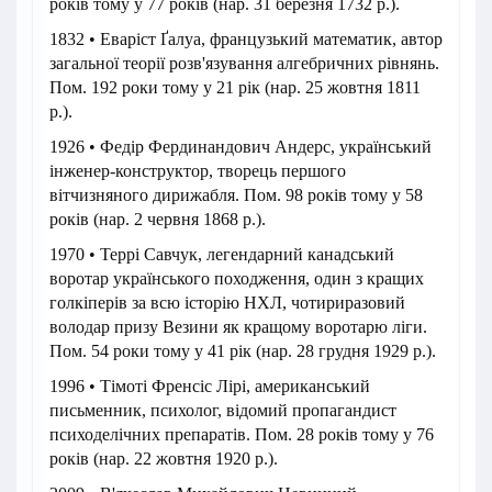
років тому у 77 років (нар. 31 березня 1732 р.).
1832 • Еваріст Ґалуа, французький математик, автор
загальної теорії розв'язування алгебричних рівнянь.
Пом. 192 роки тому у 21 рік (нар. 25 жовтня 1811
р.).
1926 • Федір Фердинандович Андерс, український
інженер-конструктор, творець першого
вітчизняного дирижабля. Пом. 98 років тому у 58
років (нар. 2 червня 1868 р.).
1970 • Террі Савчук, легендарний канадський
воротар українського походження, один з кращих
голкіперів за всю історію НХЛ, чотириразовий
володар призу Везини як кращому воротарю ліги.
Пом. 54 роки тому у 41 рік (нар. 28 грудня 1929 р.).
1996 • Тімоті Френсіс Лірі, американський
письменник, психолог, відомий пропагандист
психоделічних препаратів. Пом. 28 років тому у 76
років (нар. 22 жовтня 1920 р.).