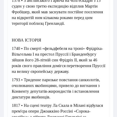
1578 • З англійського Гарвіча на чолі ескадри з 15
суден у свою третю експедицію відплив Мартін
Фробішер, який мав заснувати постійне поселення
на відкритій ним кількома роками перед цим
території поблизц Гренландії.
НОВА ІСТОРІЯ
1740 • По смерті «фельдфебеля на троні» Фрідріха-
Вільгельма I на престол Пруссії і Бранденбургу
зійшов його 28-літній син Фрідріх II, який за 46
років свого правління домігся перетворення Пруссії
на велику європейську державу.
1793 • Триденне паризьке повстання санкюлотів,
очолюваних якобинцями, привело до вигнання з
Конвенту депутатів-жирондистів і встановлення
диктатури якобинців.
1817 • На сцені театру Ла Скала в Мілані відбулася
прем'єра опери Джоаккіно Россіні «Сорока-
злодійка» з лібрето Джованні Герардіні за