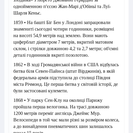
однойменною п'єсою Жан-Марі д'Обіньї та Луї-
Шарля Кеньє.
1859 • На башті Біг Бен у Лондоні запрацювали
знамениті сьогодні чотири годинники, розміщені
на висоті 54,9 метрів над землею. Вони мають
циферблат діаметром 7 метрів, вкритий матовим
склом, і стрілки довжиною 4,2 та 2,7 метри; об'ємні
деталі годинників вкриті позолотою.
1862 • В ході Громадянської війни в США відбулась
битва біля Севен-Пайнса (штат Вірджинія), в якій
федеральна армія підступила до столиці Півдня
міста Річмонд. Це перша битва у світовій історії, де
були застосовані кулемети.
1868 • У парку Сен-Клу на околиці Парижу
пройшла перша велогонка. На трасі довжиною
1200 метрів переміг англієць Джеймс Мур.
Велосипеди в той час мали різні за розміром колеса,
а до винайдення пневматичних шин залишалось
понад 15 років.