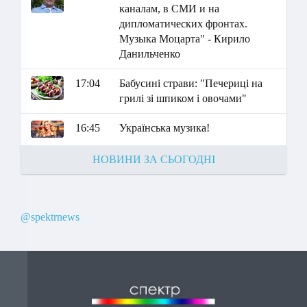
каналам, в СМИ и на
дипломатических фронтах.
Музыка Моцарта" - Кирило
Данильченко
17:04
Бабусині страви: "Печериці на
грилі зі шпиком і овочами"
16:45
Українська музика!
НОВИНИ ЗА СЬОГОДНІ
@spektrnews