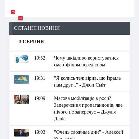
ОСТАННІ НОВИНИ
3 СЕРПНЯ
19:52
Чому шкідливо користуватися
смартфоном перед сном
19:31
"Я колись теж вірив, що Ізраїль
нам друг..." - Джон Сміт
19:09
Масова мобілізація в росії?
Заперечення пропагандонів, яке
нічого не заперечує – Джулія
Девіс
19:03
"Очень сложные дни" - Алексей
Копытько