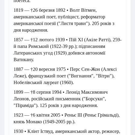
поетеса.
1819 — †26 березня 1892 • Волт Вітмен,
американський поет, публіцист, реформатор
американської поезії ("Листя трави"). 205 років з
дня народження.
1857 — †12 лютого 1939 • Пій XI (Акіле Ратті), 259-
й папа Римський (1922-39 рр.); підписанням
Латеранських угод (1929) добився автономії
Ватикану.
1887 — †20 вересня 1975 • Перс Сен-Жон (Алексі
Леже), французький поет ("Вигнання", "Вітри"),
Нобелівський лауреат (1960).
1899 — †8 серпня 1994 • Леонід Максимович
Леонов, російський письменник ("Борсуки",
"Піраміда"). 125 років з дня народження.
1923 — †6 квітня 2005 • Реньє III (Реньє Грімальді),
князь Монако (1949-2005 рр.).
1930 • Клінт Іствуд, американський актор, режисер,