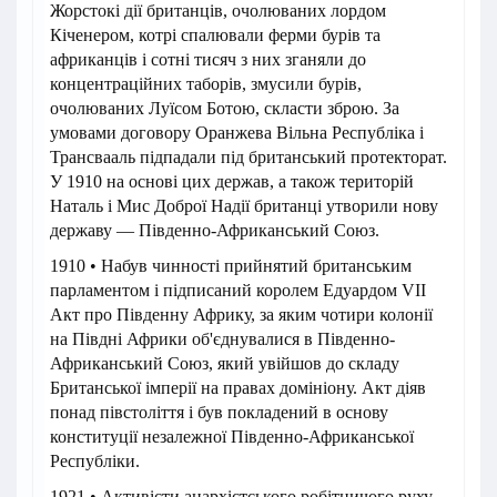
Жорстокі дії британців, очолюваних лордом
Кіченером, котрі спалювали ферми бурів та
африканців і сотні тисяч з них зганяли до
концентраційних таборів, змусили бурів,
очолюваних Луїсом Ботою, скласти зброю. За
умовами договору Оранжева Вільна Республіка і
Трансвааль підпадали під британський протекторат.
У 1910 на основі цих держав, а також територій
Наталь і Мис Доброї Надії британці утворили нову
державу — Південно-Африканський Союз.
1910 • Набув чинності прийнятий британським
парламентом і підписаний королем Едуардом VII
Акт про Південну Африку, за яким чотири колонії
на Півдні Африки об'єднувалися в Південно-
Африканський Союз, який увійшов до складу
Британської імперії на правах домініону. Акт діяв
понад півстоліття і був покладений в основу
конституції незалежної Південно-Африканської
Республіки.
1921 • Активісти анархістського робітничого руху