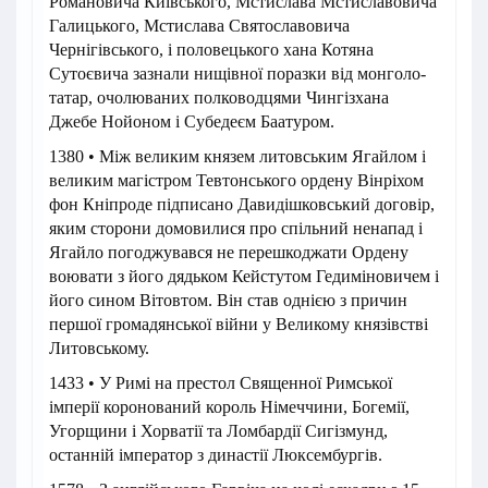
Романовича Київського, Мстислава Мстиславовича
Галицького, Мстислава Святославовича
Чернігівського, і половецького хана Котяна
Сутоєвича зазнали нищівної поразки від монголо-
татар, очолюваних полководцями Чингізхана
Джебе Нойоном і Субедеєм Баатуром.
1380 • Між великим князем литовським Ягайлом і
великим магістром Тевтонського ордену Вінріхом
фон Кніпроде підписано Давидішковський договір,
яким сторони домовилися про спільний ненапад і
Ягайло погоджувався не перешкоджати Ордену
воювати з його дядьком Кейстутом Гедиміновичем і
його сином Вітовтом. Він став однією з причин
першої громадянської війни у Великому князівстві
Литовському.
1433 • У Римі на престол Священної Римської
імперії коронований король Німеччини, Богемії,
Угорщини і Хорватії та Ломбардії Сигізмунд,
останній імператор з династії Люксембургів.