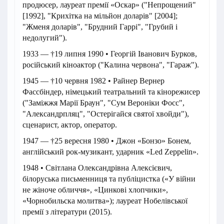
продюсер, лауреат премії «Оскар» ("Непрощений"
[1992], "Крихітка на мільйон доларів" [2004];
"Жменя доларів", "Брудний Гаррі", "Грубий і
недолугий").
1933 — †19 липня 1990 • Георгій Іванович Бурков,
російський кіноактор ("Калина червона", "Гараж").
1945 — †10 червня 1982 • Райнер Вернер
Фассбіндер, німецький театральний та кінорежисер
("Заміжжя Марії Браун", "Сум Вероніки Фосс",
"Александрпляц", "Остерігайся святої хвойди"),
сценарист, актор, оператор.
1947 — †25 вересня 1980 • Джон «Бонзо» Бонем,
англійський рок-музикант, ударник «Led Zeppelin».
1948 • Світлана Олександрівна Алексієвич,
білоруська письменниця та публіцистка («У війни
не жіноче обличчя», «Цинкові хлопчики»,
«Чорнобильска молитва»); лауреат Нобелівської
премії з літератури (2015).