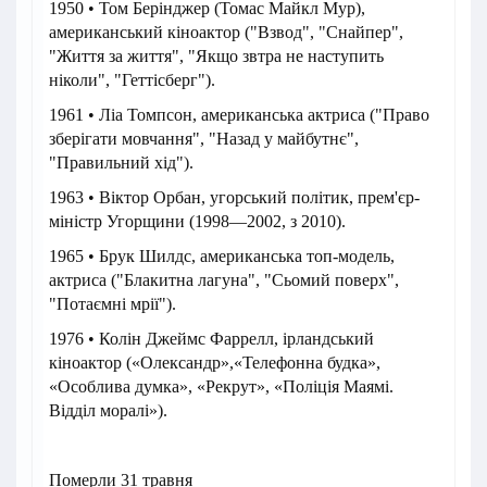
1950 • Том Берінджер (Томас Майкл Мур),
американський кіноактор ("Взвод", "Снайпер",
"Життя за життя", "Якщо звтра не наступить
ніколи", "Геттісберг").
1961 • Ліа Томпсон, американська актриса ("Право
зберігати мовчання", "Назад у майбутнє",
"Правильний хід").
1963 • Віктор Орбан, угорський політик, прем'єр-
міністр Угорщини (1998—2002, з 2010).
1965 • Брук Шилдс, американська топ-модель,
актриса ("Блакитна лагуна", "Сьомий поверх",
"Потаємні мрії").
1976 • Колін Джеймс Фаррелл, ірландський
кіноактор («Олександр»,«Телефонна будка»,
«Особлива думка», «Рекрут», «Поліція Маямі.
Відділ моралі»).
Померли 31 травня