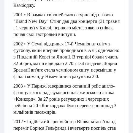
Камбоджу.
2001 • В рамках європейського турне під назвою
"Brand New Day" Стінг дав два концерти (31 травня
і 1 червня) у Києві, першого міста, з якого співак
почав свої гастрольні виступи.
2002 • У Сеулі відкрився 17-й Чемпіонат світу з
футболу, який вперше проводився в Азії, одночасно
в Південній Кореї та Японії. В турнірі брали участь
32 збірні, матчі відвідало 2 705 134 глядачів. Збірна
Бразилії вп'яте стала чемпіоном світу, перемігши у
фіналі команду Німеччини з рахунком 2:0.
2003 • У Парижі завершився останній рейс англо-
французького надзвукового пасажирського літака
«Конкорд». За 27 років регулярних і чартерних
рейсів на 20 «Конкордах» було перевезено понад 3
мільйонів пасажирів.
2012 • Індійський гросмейстер Вішванатан Ананд
переміг Бориса Гельфанда і вчетверте поспіль став