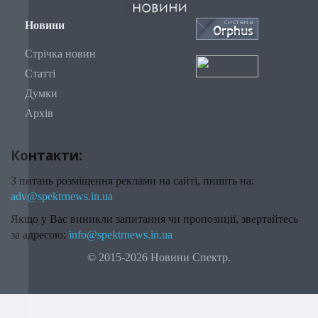
Новини
Стрічка новин
Статті
Думки
Архів
Контакти:
З питань розміщення реклами на сайті, пишіть на:
adv@spektrnews.in.ua
Якщо у Вас виникли запитання чи пропозиції, звертайтесь
за адресою:
info@spektrnews.in.ua
© 2015-2026 Новини Спектр.