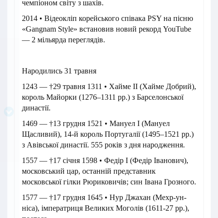
чемпіоном світу з шахів.
2014 • Відеокліп корейського співака PSY на пісню
«Gangnam Style» встановив новий рекорд YouTube
— 2 мільярда переглядів.
Народились 31 травня
1243 — †29 травня 1311 • Хайме ІІ (Хайме Добрий),
король Майорки (1276–1311 рр.) з Барселонської
династії.
1469 — †13 грудня 1521 • Мануел I (Мануел
Щасливий), 14-й король Португалії (1495–1521 рр.)
з Авівської династії. 555 років з дня народження.
1557 — †17 січня 1598 • Федір I (Федір Іванович),
московський цар, останній представник
московської гілки Рюриковичів; син Івана Грозного.
1577 — †17 грудня 1645 • Нур Джахан (Мехр-ун-
ніса), імператриця Великих Моголів (1611-27 рр.),