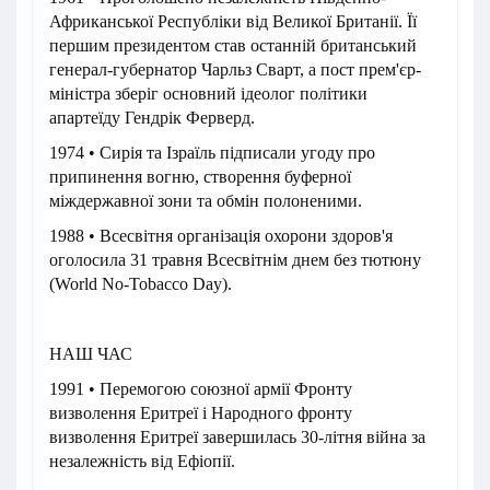
Африканської Республіки від Великої Британії. Її
першим президентом став останній британський
генерал-губернатор Чарльз Сварт, а пост прем'єр-
міністра зберіг основний ідеолог політики
апартеїду Гендрік Ферверд.
1974 • Сирія та Ізраїль підписали угоду про
припинення вогню, створення буферної
міждержавної зони та обмін полоненими.
1988 • Всесвітня організація охорони здоров'я
оголосила 31 травня Всесвітнім днем без тютюну
(World No-Tobacco Day).
НАШ ЧАС
1991 • Перемогою союзної армії Фронту
визволення Еритреї і Народного фронту
визволення Еритреї завершилась 30-літня війна за
незалежність від Ефіопії.