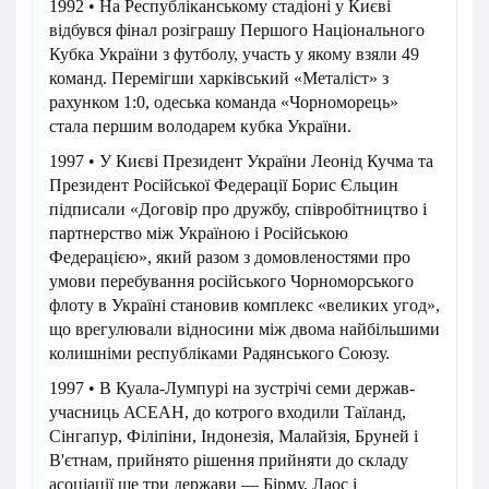
1992 • На Республіканському стадіоні у Києві
відбувся фінал розіграшу Першого Національного
Кубка України з футболу, участь у якому взяли 49
команд. Перемігши харківський «Металіст» з
рахунком 1:0, одеська команда «Чорноморець»
стала першим володарем кубка України.
1997 • У Києві Президент України Леонід Кучма та
Президент Російської Федерації Борис Єльцин
підписали «Договір про дружбу, співробітництво і
партнерство між Україною і Російською
Федерацією», який разом з домовленостями про
умови перебування російського Чорноморського
флоту в Україні становив комплекс «великих угод»,
що врегулювали відносини між двома найбільшими
колишніми республіками Радянського Союзу.
1997 • В Куала-Лумпурі на зустрічі семи держав-
учасниць АСЕАН, до котрого входили Таїланд,
Сінгапур, Філіпіни, Індонезія, Малайзія, Бруней і
В'єтнам, прийнято рішення прийняти до складу
асоціації ще три держави — Бірму, Лаос і