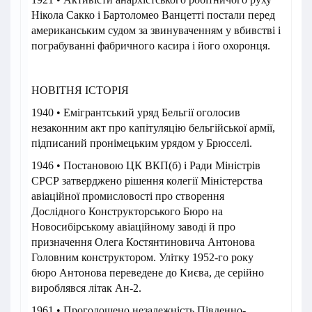
Нікола Сакко і Бартоломео Ванцетті постали перед
американським судом за звинуваченням у вбивстві і
пограбуванні фабричного касира і його охоронця.
НОВІТНЯ ІСТОРІЯ
1940 • Емігрантський уряд Бельгії оголосив
незаконним акт про капітуляцію бельгійської армії,
підписаний пронімецьким урядом у Брюсселі.
1946 • Постановою ЦК ВКП(б) і Ради Міністрів
СРСР затверджено рішення колегії Міністерства
авіаційної промисловості про створення
Дослідного Конструкторського Бюро на
Новосибірському авіаційному заводі й про
призначення Олега Костянтиновича Антонова
Головним конструктором. Улітку 1952-го року
бюро Антонова переведене до Києва, де серійно
вироблявся літак Ан-2.
1961 • Проголошено незалежність Південно-