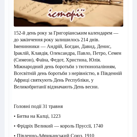
152-й день року за Григоріанським календарем —
до закінчення року залишилось 214 днів.
Іменинники — Андрій, Богдан, Давид, Денис,
Іраклій, Клавдія, Олександра, Павло, Петро, Семен
(Симеон), Фаїна, Федот, Христина, Юлія.
Міжнародний день боротьби з тютюнопалінням,
Всесвітній день боротьби з нерівністю, в Південній
Африці святкують День Республіки, у
Великобританії відзначають День весни.
Головні події 31 травня
• Битва на Калці, 1223
• Фрідріх Великий — король Пруссії, 1740
• Південно-Африканський Союз, 1910