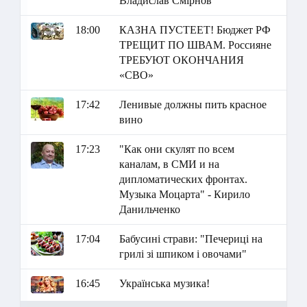
Владислав Смірнов
18:00
КАЗНА ПУСТЕЕТ! Бюджет РФ
ТРЕЩИТ ПО ШВАМ. Россияне
ТРЕБУЮТ ОКОНЧАНИЯ
«СВО»
17:42
Ленивые должны пить красное
вино
17:23
"Как они скулят по всем
каналам, в СМИ и на
дипломатических фронтах.
Музыка Моцарта" - Кирило
Данильченко
17:04
Бабусині страви: "Печериці на
грилі зі шпиком і овочами"
16:45
Українська музика!