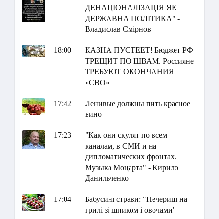
ДЕНАЦІОНАЛІЗАЦІЯ ЯК
ДЕРЖАВНА ПОЛІТИКА" -
Владислав Смірнов
18:00
КАЗНА ПУСТЕЕТ! Бюджет РФ
ТРЕЩИТ ПО ШВАМ. Россияне
ТРЕБУЮТ ОКОНЧАНИЯ
«СВО»
17:42
Ленивые должны пить красное
вино
17:23
"Как они скулят по всем
каналам, в СМИ и на
дипломатических фронтах.
Музыка Моцарта" - Кирило
Данильченко
17:04
Бабусині страви: "Печериці на
грилі зі шпиком і овочами"