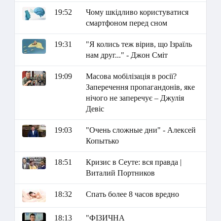
19:52
Чому шкідливо користуватися
смартфоном перед сном
19:31
"Я колись теж вірив, що Ізраїль
нам друг..." - Джон Сміт
19:09
Масова мобілізація в росії?
Заперечення пропагандонів, яке
нічого не заперечує – Джулія
Девіс
19:03
"Очень сложные дни" - Алексей
Копытько
18:51
Кризис в Сеуте: вся правда |
Виталий Портников
18:32
Спать более 8 часов вредно
18:13
"ФІЗИЧНА