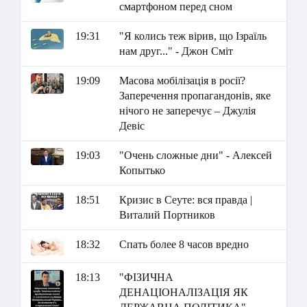
смартфоном перед сном
19:31
"Я колись теж вірив, що Ізраїль
нам друг..." - Джон Сміт
19:09
Масова мобілізація в росії?
Заперечення пропагандонів, яке
нічого не заперечує – Джулія
Девіс
19:03
"Очень сложные дни" - Алексей
Копытько
18:51
Кризис в Сеуте: вся правда |
Виталий Портников
18:32
Спать более 8 часов вредно
18:13
"ФІЗИЧНА
ДЕНАЦІОНАЛІЗАЦІЯ ЯК