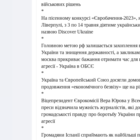
військових рішень
*
На пісенному конкурсі «Євробачення-2023», 
Ліверпулі, з 3 по 14 травня діятиме українськ
назвою Discover Ukraine
*
Головною метою рф залишається захоплення вс
України та знищення державності, а закликам
москва прикриває бажання отримати час для 
агресії - Україна в ОБСЄ
*
Україна та Європейський Союз досягли домо
продовження «економічного безвізу» ще на рі
*
Віцепрезидент Єврокомісії Вера Юрова у Все
преси відзначила мужність журналістів, які д
громадськості правду про боротьбу України п
агресії
*
Громадяни Іспанії сприймають як найбільші 