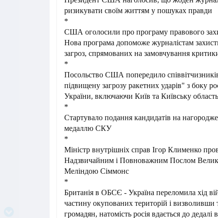
ризикувати своїм життям у пошуках правди
*
США оголосили про програму правового захи
Нова програма допоможе журналістам захист
загроз, спрямованих на замовчування критик
*
Посольство США попередило співвітчизників
підвищену загрозу ракетних ударів" з боку рос
України, включаючи Київ та Київську област
*
Стартувало подання кандидатів на нагород
медаллю СКУ
*
Міністр внутрішніх справ Ігор Клименко прові
Надзвичайним і Повноважним Послом Великої
Меліндою Сіммонс
*
Британія в ОБСЄ - Україна переломила хід в
частину окупованих територій і визволивши т
громадян, натомість росія вдається до дедалі