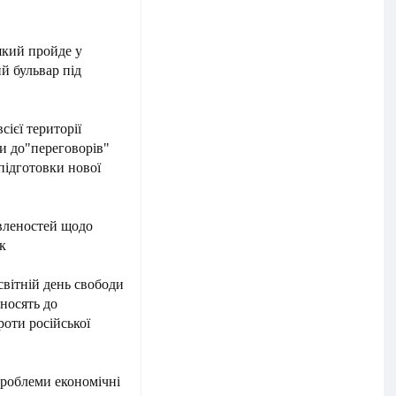
який пройде у
ий бульвар під
ієї території
и до"переговорів"
підготовки нової
вленостей щодо
к
світній день свободи
оносять до
роти російської
проблеми економічні