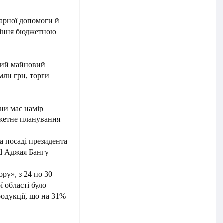
тарної допомоги й
вління бюджетною
ний майновий
млн грн, торги
ни має намір
жетне планування
а посаді президента
rd Аджая Бангу
ру», з 24 по 30
ї області було
родукції, що на 31%