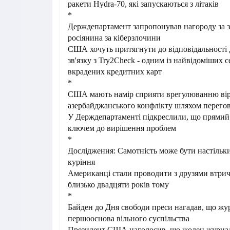
ракети Hydra-70, які запускаються з літаків
*
Держдепартамент запропонував нагороду за 
росіянина за кіберзлочини
США хочуть притягнути до відповідальності 
зв'язку з Try2Check - одним із найвідоміших с
вкрадених кредитних карт
*
США мають намір сприяти врегулюванню вір
азербайджанського конфлікту шляхом перегов
У Держдепартаменті підкреслили, що прямий 
ключем до вирішення проблем
*
Дослідження: Самотність може бути настільки
куріння
Американці стали проводити з друзями втрич
близько двадцяти років тому
*
Байден до Дня свободи преси нагадав, що жур
першооснова вільного суспільства
Президент США наголосив, що жоден журналіс