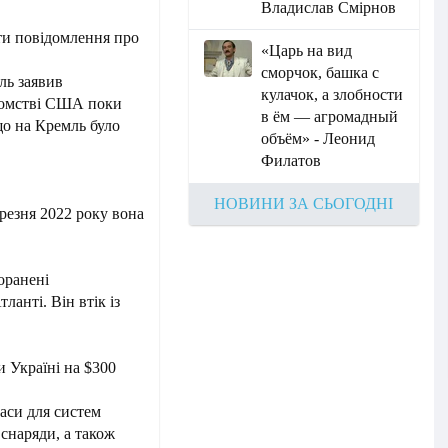
Владислав Смірнов
и повідомлення про
«Царь на вид
сморчок, башка с
ль заявив
кулачок, а злобности
домстві США поки
в ём — агромадный
що на Кремль було
объём» - Леонид
Филатов
НОВИНИ ЗА СЬОГОДНІ
ерезня 2022 року вона
оранені
ланті. Він втік із
 Україні на $300
аси для систем
 снаряди, а також