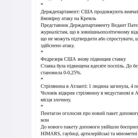
*
Держдепартамент: США продовжують вивчат
ймовірну атаку на Кремль
Представник Держдепартаменту Ведант Пате
журналістам, що в зовнішньополітичному ві
що не можуть підтвердити або спростувати, 
здійснено атаку.
*
Федрезерв США знову підвищив ставку
Ставка була підвищена вдесяте поспіль. До б
становила 0-0,25%.
*
Стрілянина в Атланті: 1 людина загинула, 4 п
Чоловік відкрив стрілянину в медустанові в Ат
місця злочину.
*
Пентагон оголосив про новий пакет допомоги
млн
До нового пакету допомоги увійшли боєприп
HIMARS, гаубиці, артилерійські та мінометні