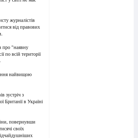
сту журналістів
итися від правових
и.
 про "наявну
ії по всій території
ь
ження найвищою
в зустріч з
 Британії в Україні
ійни, повернувши
исячі своїх
 відчайдушніших