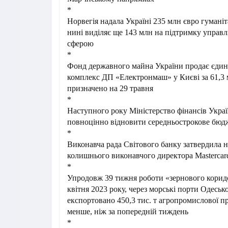
*
Норвегія надала Україні 235 млн євро гумані
нині виділяє ще 143 млн на підтримку упра
сферою
*
Фонд державного майна України продає єди
комплекс ДП «Електронмаш» у Києві за 61,3 
призначено на 29 травня
*
Наступного року Міністерство фінансів Украї
повноцінно відновити середньострокове бюд
*
Виконавча рада Світового банку затвердила н
колишнього виконавчого директора Masterca
*
Упродовж 39 тижня роботи «зернового коридо
квітня 2023 року, через морські порти Одесько
експортовано 450,3 тис. т агропромислової п
менше, ніж за попередній тиждень
*