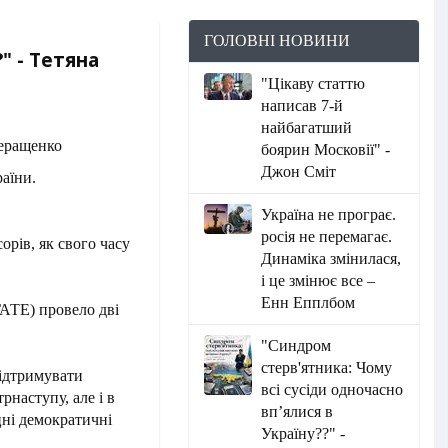
ГОЛОВНІ НОВИНИ
" - Тетяна
"Цікаву статтю
написав 7-й
найбагатший
боярин Московії" -
Джон Сміт
раїни.
Україна не програє.
росія не перемагає.
орів, як свого часу
Динаміка змінилася,
і це змінює все –
Енн Епплбом
ГАТЕ) провело дві
"Синдром
стерв'ятника: Чому
підтримувати
всі сусіди одночасно
рнаступу, але і в
вп’ялися в
цні демократичні
Україну??" -