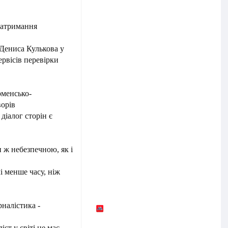
затримання
Дениса Кулькова у
ервісів перевірки
менсько-
орів
діалог сторін є
 ж небезпечною, як і
і менше часу, ніж
налістика -
т у світі не має