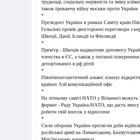
труднощі, соціальну нерівність та зміну кліма
також триваючу війну москви проти України
*
Президент України в рамках Саміту країн Пів
Гельсінкі провів двосторонні переговори з ке
Швеції, Данії, Ісландії та Фінляндії
*
Прем'єр - Швеція надаватиме допомогу Украї
членства в ЄС, а також у питанні повернення
депортованих в рф дітей
*
Північноатлантичний альянс планує відкрити
країнах Азії комунікаційний офіс
*
На літньому саміті НАТО у Вільнюсі можуть
формат - Раду Україна-НАТО, що дасть змог
робити свій внесок у відносини
*
Сили оборони України протягом доби відбили
російської армії на Лиманському, Бахмутськом
Мар’їнському напрямках