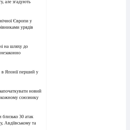
ту, але згадують
нічної Європи у
рівниками урядів
ні на шляху до
 незаконно
 в Японії перший у
 започаткувати новий
у кожному союзнику
 близько 30 атак
у, Авдіївському та