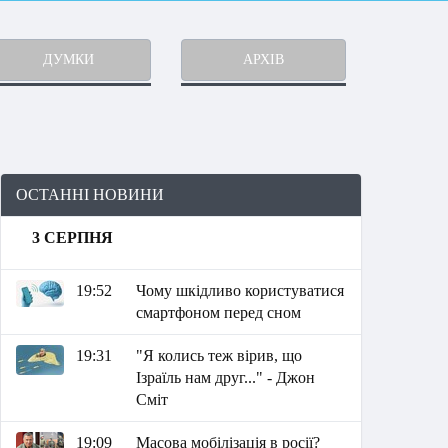
ДУМКИ
АРХІВ
ОСТАННІ НОВИНИ
3 СЕРПНЯ
19:52
Чому шкідливо користуватися
смартфоном перед сном
19:31
"Я колись теж вірив, що
Ізраїль нам друг..." - Джон
Сміт
19:09
Масова мобілізація в росії?