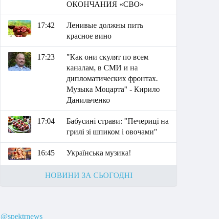
ОКОНЧАНИЯ «СВО»
17:42
Ленивые должны пить
красное вино
17:23
"Как они скулят по всем
каналам, в СМИ и на
дипломатических фронтах.
Музыка Моцарта" - Кирило
Данильченко
17:04
Бабусині страви: "Печериці на
грилі зі шпиком і овочами"
16:45
Українська музика!
НОВИНИ ЗА СЬОГОДНІ
@spektrnews