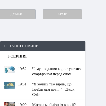
ДУМКИ
АРХІВ
ОСТАННІ НОВИНИ
3 СЕРПНЯ
19:52
Чому шкідливо користуватися
смартфоном перед сном
19:31
"Я колись теж вірив, що
Ізраїль нам друг..." - Джон
Сміт
19:09
Масова мобілізація в росії?