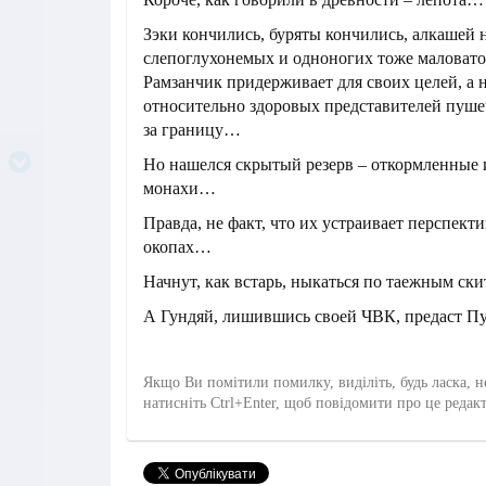
Зэки кончились, буряты кончились, алкашей н
слепоглухонемых и одноногих тоже маловато
Рамзанчик придерживает для своих целей, а н
относительно здоровых представителей пуше
за границу…
Но нашелся скрытый резерв – откормленные 
монахи…
Правда, не факт, что их устраивает перспекти
окопах…
Начнут, как встарь, ныкаться по таежным скит
А Гундяй, лишившись своей ЧВК, предаст 
Якщо Ви помітили помилку, виділіть, будь ласка, н
натисніть Ctrl+Enter, щоб повідомити про це редак