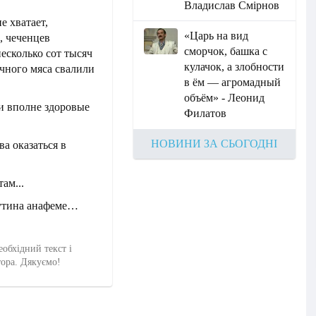
Владислав Смірнов
е хватает,
«Царь на вид
, чеченцев
сморчок, башка с
есколько сот тысяч
кулачок, а злобности
чного мяса свалили
в ём — агромадный
объём» - Леонид
и вполне здоровые
Филатов
НОВИНИ ЗА СЬОГОДНІ
ва оказаться в
ам...
Путина анафеме…
еобхідний текст і
тора. Дякуємо!