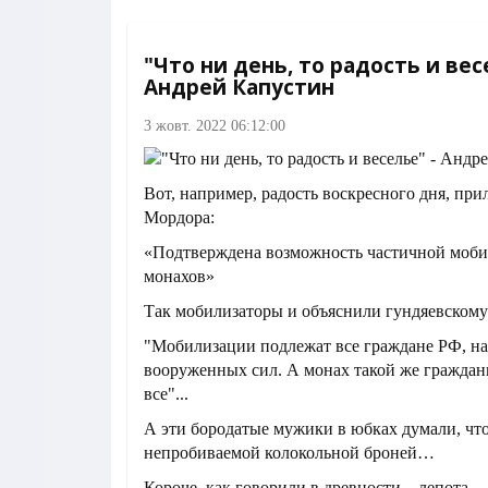
"Что ни день, то радость и вес
Андрей Капустин
3 жовт. 2022 06:12:00
Вот, например, радость воскресного дня, при
Мордора:
«Подтверждена возможность частичной моби
монахов»
Так мобилизаторы и объяснили гундяевскому 
"Мобилизации подлежат все граждане РФ, на
вооруженных сил. А монах такой же граждан
все"...
А эти бородатые мужики в юбках думали, чт
непробиваемой колокольной броней…
Короче, как говорили в древности – лепота…