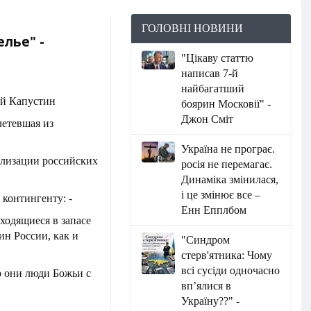
ГОЛОВНІ НОВИНИ
елье" -
"Цікаву статтю
написав 7-й
найбагатший
боярин Московії" -
Джон Сміт
летевшая из
Україна не програє.
лизации российских
росія не перемагає.
Динаміка змінилася,
і це змінює все –
контингенту: -
Енн Епплбом
ходящиеся в запасе
ин России, как и
"Синдром
стерв'ятника: Чому
всі сусіди одночасно
о они люди Божьи с
вп’ялися в
Україну??" -