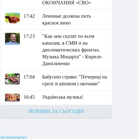
ОКОНЧАНИЯ «СВО»
17:42
Ленивые должны пить
красное вино
17:23
"Как они скулят по всем
каналам, в СМИ и на
дипломатических фронтах.
Музыка Моцарта" - Кирило
Данильченко
17:04
Бабусині страви: "Печериці на
грилі зі шпиком і овочами"
16:45
Українська музика!
НОВИНИ ЗА СЬОГОДНІ
@spektrnews