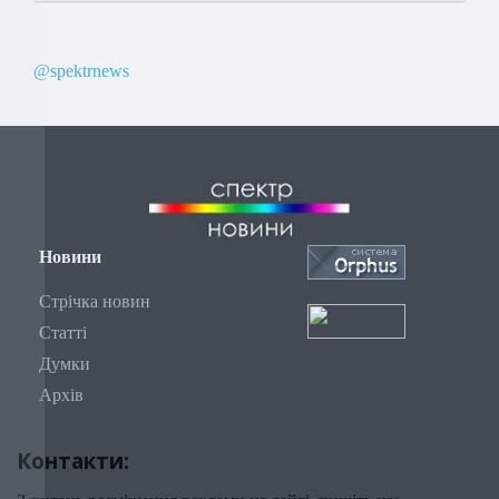
@spektrnews
Новини
Стрічка новин
Статті
Думки
Архів
Контакти: