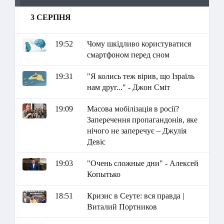
3 СЕРПНЯ
19:52
Чому шкідливо користуватися
смартфоном перед сном
19:31
"Я колись теж вірив, що Ізраїль
нам друг..." - Джон Сміт
19:09
Масова мобілізація в росії?
Заперечення пропагандонів, яке
нічого не заперечує – Джулія
Девіс
19:03
"Очень сложные дни" - Алексей
Копытько
18:51
Кризис в Сеуте: вся правда |
Виталий Портников