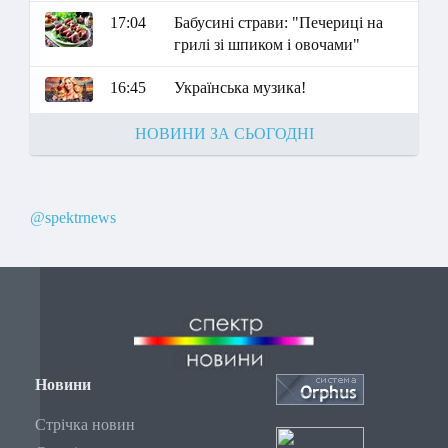
17:04
Бабусині страви: "Печериці на
грилі зі шпиком і овочами"
16:45
Українська музика!
НОВИНИ ЗА СЬОГОДНІ
@spektrnews
Новини
Стрічка новин