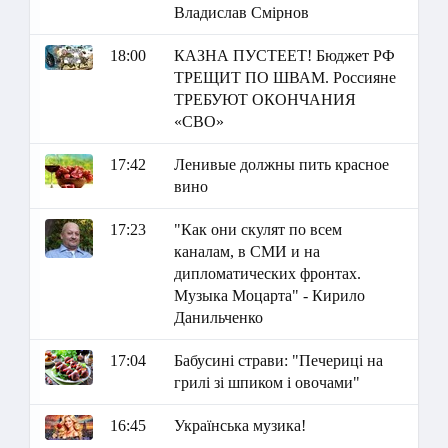
Владислав Смірнов
18:00
КАЗНА ПУСТЕЕТ! Бюджет РФ
ТРЕЩИТ ПО ШВАМ. Россияне
ТРЕБУЮТ ОКОНЧАНИЯ
«СВО»
17:42
Ленивые должны пить красное
вино
17:23
"Как они скулят по всем
каналам, в СМИ и на
дипломатических фронтах.
Музыка Моцарта" - Кирило
Данильченко
17:04
Бабусині страви: "Печериці на
грилі зі шпиком і овочами"
16:45
Українська музика!