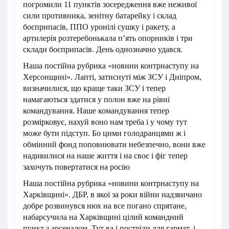
погромили 11 пунктів зосередження вже неживої
сили противника, зенітну батарейку і склад
боєприпасів, ППО уронілі сушку і ракету, а
артилерія розтеребонькала п’ять опорників і три
склади боєприпасів. День однозначно удався.
Наша постійна рубрика «новини контрнаступу на
Херсонщині». Лапті, затиснуті між ЗСУ і Дніпром,
визначилися, що краще таки ЗСУ і тепер
намагаються здатися у полон вже на рівні
командування. Наше командування тепер
розмірковує, нахуй воно нам треба і у чому тут
може бути підступ. Бо цими голодранцями ж і
обмінний фонд поповнювати небезпечно, вони вже
надивилися на наше життя і на своє і фіг тепер
захочуть повертатися на росію
Наша постійна рубрика «новини контрнаступу на
Харківщині». ДБР, в якої за роки війни надзвичано
добре розвинувся нюх на все погано спрятане,
набарсучила на Харківщині цілий командний
пункт з арсеналом. Тут ва і постріли для гармат, і