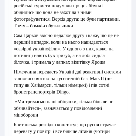
російські туристи подумали що це абізяна і
обідились що вона не захотіла з ними
фотографуватися. Версія друга: це були партизани.
Третя – бомжі-собутильники.
Сам Царьов звісно педалює другу і каже, що це не
перший випадок, коли на нього накидаються
«озвірілі українофіли». У одного з них, каже, на
потилиці навіть був тризуб, а на лобі сиділа
білочка, і тримала у лапках візитівку Яроша
Німеччина передасть Україні дві реактивні системи
залпового вогню на гусеничній базі Mars II (це
типу як Хаймарси, тільки німецькі) і пів сотні
бронетранспортерів Dingo.
«Ми тримаємо наші обіцянки, тільки більше не
обзивайтеся», зазначається у повідомленні
міноборони
Британська розвідка констатує, що русня втрачає
перевагу у повітрі і все більше літаків (чотири