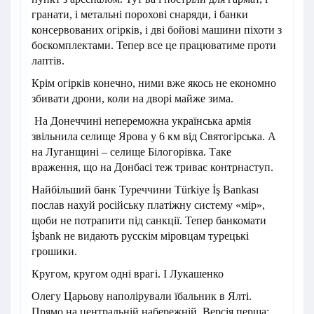
гранати, і метальні порохові снаряди, і банки
консервованих огірків, і дві бойові машини піхоти з
боєкомплектами. Тепер все це працюватиме проти
лаптів.
Крім огірків конечно, ними вже якось не економно
збивати дрони, коли на дворі майже зима.
На Донеччині непереможна українська армія
звільнила селище Ярова у 6 км від Святогірська. А
на Луганщині – селище Білогорівка. Таке
враження, що на Донбасі теж триває контрнаступ.
Найбільший банк Туреччини Türkiye İş Bankası
послав нахуй російську платіжну систему «мір»,
щоби не потрапити під санкції. Тепер банкомати
İşbank не видають русскім міровцам турецькі
грошики.
Кругом, кругом одні врагі. І Лукашенко
Олегу Царьову наполірували їбальник в Ялті.
Прямо на центральній набережній. Версія перша: