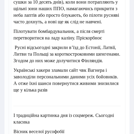
сушки за 10 десять днів), коли вони потрапляють у
щільні зони наших ППО, намагаючись прикрити з
неба лаптів або просто блукають, бо пілоти русняві
часто дохнуть, а нові ще як слід не навчені.
Пілотувати бомбардувальник, а після смерті
перетворитися на ладу каліну. Пріскорбноє
Русні відсьогодні закрили в’їзд до Естонії, Латвії,
Литви та Польщі за короткостроковими шенгенами.
Згодом до них може долучитися Фінляндія.
Українські хакери зламали сайт чвк Вагнера і
заволоділи персональними даними усіх бойовиків.
А отже їхні шанси повернутися живими знизилися
ще у кілька разів
І традиційна картинка дня із соцмереж. Cьогодні
класика
Вісник веселої русофобії