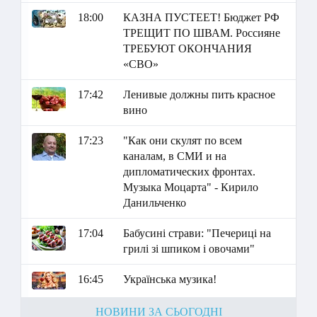
18:00
КАЗНА ПУСТЕЕТ! Бюджет РФ
ТРЕЩИТ ПО ШВАМ. Россияне
ТРЕБУЮТ ОКОНЧАНИЯ
«СВО»
17:42
Ленивые должны пить красное
вино
17:23
"Как они скулят по всем
каналам, в СМИ и на
дипломатических фронтах.
Музыка Моцарта" - Кирило
Данильченко
17:04
Бабусині страви: "Печериці на
грилі зі шпиком і овочами"
16:45
Українська музика!
НОВИНИ ЗА СЬОГОДНІ