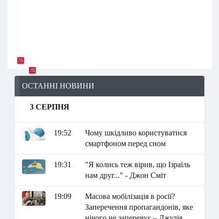
ОСТАННІ НОВИНИ
3 СЕРПНЯ
19:52
Чому шкідливо користуватися
смартфоном перед сном
19:31
"Я колись теж вірив, що Ізраїль
нам друг..." - Джон Сміт
19:09
Масова мобілізація в росії?
Заперечення пропагандонів, яке
нічого не заперечує – Джулія