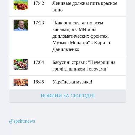
17:42
Ленивые должны пить красное
вино
17:23
"Как они скулят по всем
каналам, в СМИ и на
дипломатических фронтах.
Музыка Моцарта" - Кирило
Данильченко
17:04
Бабусині страви: "Печериці на
грилі зі шпиком і овочами"
16:45
Українська музика!
НОВИНИ ЗА СЬОГОДНІ
@spektrnews