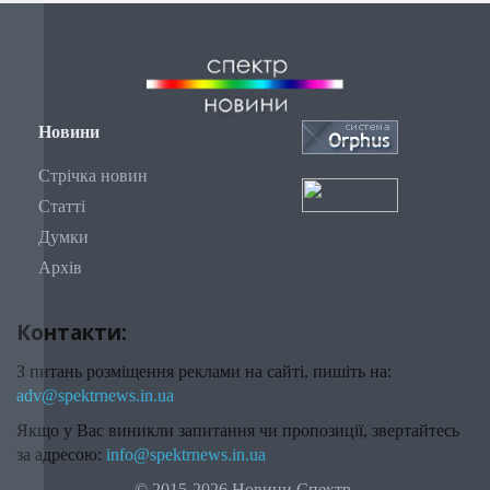
Новини
Стрічка новин
Статті
Думки
Архів
Контакти:
З питань розміщення реклами на сайті, пишіть на:
adv@spektrnews.in.ua
Якщо у Вас виникли запитання чи пропозиції, звертайтесь
за адресою:
info@spektrnews.in.ua
© 2015-2026 Новини Спектр.