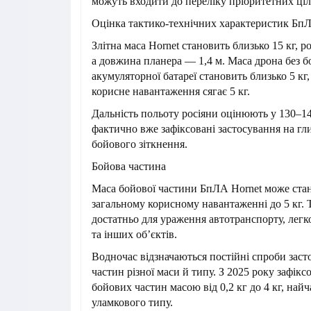
можуть входити до переліку пріоритетних ціл
Оцінка тактико-технічних характеристик Бп
Злітна маса Hornet становить близько 15 кг, р
а довжина планера — 1,4 м. Маса дрона без б
акумуляторної батареї становить близько 5 кг
корисне навантаження сягає 5 кг.
Дальність польоту росіяни оцінюють у 130–14
фактично вже зафіксовані застосування на гли
бойового зіткнення.
Бойова частина
Маса бойової частини БпЛА Hornet може стан
загальному корисному навантаженні до 5 кг.
достатньо для ураження автотранспорту, легк
та інших об’єктів.
Водночас відзначаються постійні спроби зас
частин різної маси й типу. З 2025 року зафік
бойових частин масою від 0,2 кг до 4 кг, най
уламкового типу.