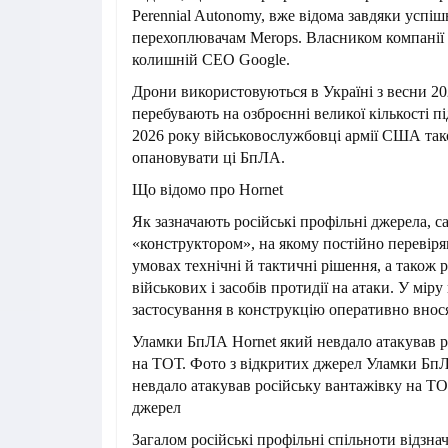
Perennial Autonomy, вже відома завдяки успі
перехоплювачам Merops. Власником компанії 
колишній CEO Google.
Дрони використовуються в Україні з весни 20
перебувають на озброєнні великої кількості пі
2026 року військовослужбовці армії США та
опановувати ці БпЛА.
Що відомо про Hornet
Як зазначають російські профільні джерела, 
«конструктором», на якому постійно перевір
умовах технічні й тактичні рішення, а також 
військових і засобів протидії на атаки. У мір
застосування в конструкцію оперативно внося
Уламки БпЛА Hornet який невдало атакував р
на ТОТ. Фото з відкритих джерел Уламки Бп
невдало атакував російську вантажівку на ТО
джерел
Загалом російські профільні спільноти відзна