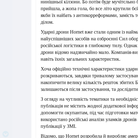
нинішньої кілзони. Бо потім буде мучітєльно 
прийшла, а жопа гола, бо все літо крутили 
якби їх наїбать з антикорреформами, замість 
ділом.
Ударні дрони Hornet вже стали одним із найм
найуспішніших засобів на озброєнні Сил обо
російської логістики в глибокому тилу. Однак
дрони відомо надзвичайно мало. Компанія-ви
навіть їхніх загальних характеристик.
Хоча офіційно технічні характеристики ударн
розкриваються, завдяки тривалому застосува
накопичити велику кількість решток збитих 
залишаються після застосування, та дослідити 
З огляду на чутливість тематики та необхідні
публікація не містить жодної додаткової інфор
допомогти окупантам, під час підготовки мат
використано російські аналізи уламків дронів 
публікації у ЗМІ.
Відомо, що Hornet розробила й виробляє аме