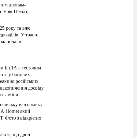
шним дронам-
є Ерік Шмідт,
25 року та вже
дрозділів. У травні
кож почали
сам БпЛА є тестовим
яють у бойових
реакцію російських
у накопичення досвіду
ть зміни.
осійську вантажівку
ЛА Hornet який
Т. Фото з відкритих
чають, що дрон