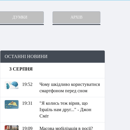
ДУМКИ
АРХІВ
ОСТАННІ НОВИНИ
3 СЕРПНЯ
19:52
Чому шкідливо користуватися
смартфоном перед сном
19:31
"Я колись теж вірив, що
Ізраїль нам друг..." - Джон
Сміт
19:09
Масова мобілізація в росії?