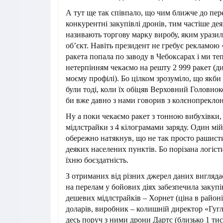
А тут ще так співпало, що чим ближче до пе
конкурентні закупівлі дронів, тим частіше дея
називають торгову марку виробу, яким урази
об’єкт. Навіть президент не гребує рекламою «
ракета попала по заводу в Чебоксарах і ми те
нетерпінням чекаємо на решту 2 999 ракет (д
моєму профілі). Бо цілком зрозуміло, що якби 
були тоді, коли їх обіцяв Верховний Головно
би вже давно з нами говорив з колєнопрекл
Ну а поки чекаємо ракет з тонною вибухівки
мідлстрайки з 4 кілограмами заряду. Один м
обережно натякнув, що не так просто рашист
деяких населених пунктів. Бо порізана логіс
їхню боєздатність.
З отриманих від різних джерел даних вигляда
на перелам у бойових діях забезпечила закуп
дешевих мідлстрайків – Хорнет (ціна в районі 
доларів, виробник – колишній директор «Гугл
десь поруч з ними дрони Дартс (близько 1 тис