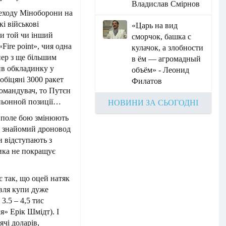
Владислав Смірнов
реходу Міноборони на
кі військові
«Царь на вид
ли той чи інший
сморчок, башка с
Fire point», чия одна
кулачок, а злобности
пер з ще більшим
в ём — агромадный
ив обкладинку у
объём» - Леонид
обіцяні 3000 ракет
Филатов
командувач, то Путєн
оньонной позиції…
НОВИНИ ЗА СЬОГОДНІ
, поле бою змінюють
ій знайомий дроновод
и відступають з
тика не покращує
є так, що оцей натяк
івля купи дуже
3.5 – 4,5 тис
я» Ерік Шмідт). І
ячі доларів,