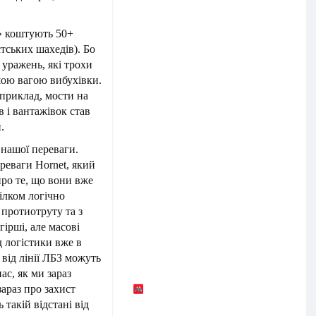
» коштують 50+
стських шахедів). Бо
х уражень, які трохи
шою вагою вибухівки.
априклад, мости на
 і вантажівок став
.
 нашої переваги.
реваги Hornet, який
ро те, що вони вже
ілком логічно
 протиотруту та з
ірші, але масові
 логістики вже в
 від лінії ЛБЗ можуть
ас, як ми зараз
араз про захист
 такій відстані від