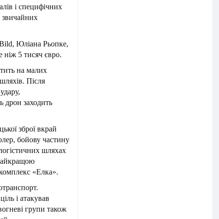
алів і специфічних
не звичайних
Bild, Юліана Рьопке,
 ніж 5 тисяч євро.
етить на малих
шляхів. Після
 удару,
ь дрон заходить
цької зброї вкрай
олер, бойову частину
 логістичних шляхах
 Найкращою
комплекс «Елка».
отранспорт.
іль і атакував
 вогневі групи також