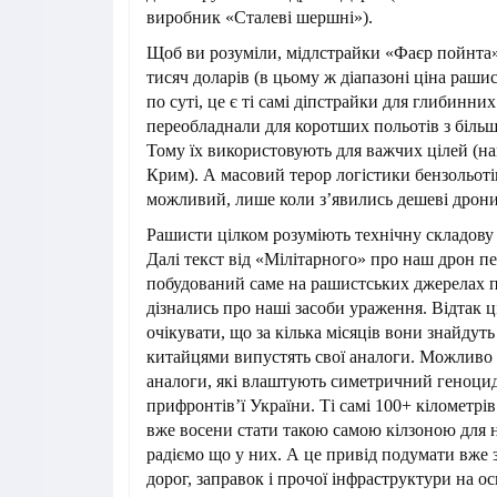
виробник «Сталеві шершні»).
Щоб ви розуміли, мідлстрайки «Фаєр пойнта
тисяч доларів (в цьому ж діапазоні ціна раши
по суті, це є ті самі діпстрайки для глибинни
переобладнали для коротших польотів з біль
Тому їх використовують для важчих цілей (н
Крим). А масовий терор логістики бензольотів
можливий, лише коли з’явились дешеві дрони
Рашисти цілком розуміють технічну складову
Далі текст від «Мілітарного» про наш дрон пе
побудований саме на рашистських джерелах п
дізнались про наші засоби ураження. Відтак ц
очікувати, що за кілька місяців вони знайдуть
китайцями випустять свої аналоги. Можливо г
аналоги, які влаштують симетричний геноцид
прифронтів’ї України. Ті самі 100+ кілометрів
вже восени стати такою самою кілзоною для н
радіємо що у них. А це привід подумати вже з
дорог, заправок і прочої інфраструктури на ось