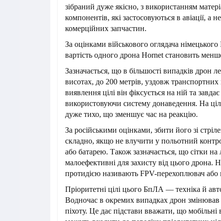
зібраний дуже якісно, з використанням матері
компонентів, які застосовуються в авіації, а 
комерційних запчастин.
За оцінками військового оглядача німецького 
вартість одного дрона Hornet становить менше
Зазначається, що в більшості випадків дрон л
висотах, до 200 метрів, уздовж транспортних 
виявлення цілі він фіксується на ній та завдає
використовуючи систему донаведення. На ціл
дуже тихо, що зменшує час на реакцію.
За російськими оцінками, збити його зі стріле
складно, якщо не влучити у польотний контр
або батарею. Також зазначається, що сітки на
малоефективні для захисту від цього дрона.
протидією називають FPV-перехоплювач або 
Пріоритетні цілі цього БпЛА — техніка й авт
Водночас в окремих випадках дрон змінював ц
піхоту. Це дає підстави вважати, що мобільні