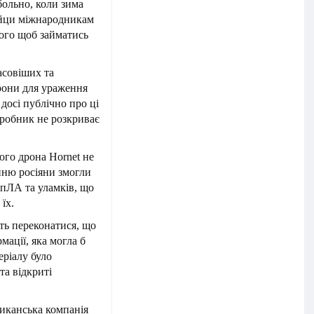
больно, коли зима
бєйци міжнародникам
того щоб займатись
асовіших та
рони для ураження
 досі публічно про ці
робник не розкриває
ого дрона Hornet не
нню росіяни змогли
БпЛА та уламків, що
їх.
сть переконатися, що
мації, яка могла б
еріалу було
та відкриті
риканська компанія