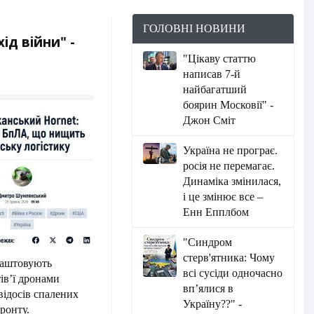
ГОЛОВНІ НОВИНИ
ід війни" -
"Цікаву статтю
написав 7-й
найбагатший
боярин Московії" -
Джон Сміт
Україна не програє.
росія не перемагає.
Динаміка змінилася,
і це змінює все –
Енн Епплбом
"Синдром
стерв'ятника: Чому
влаштовують
всі сусіди одночасно
ів’ї дронами
вп’ялися в
 відосів спалених
Україну??" -
фронту.