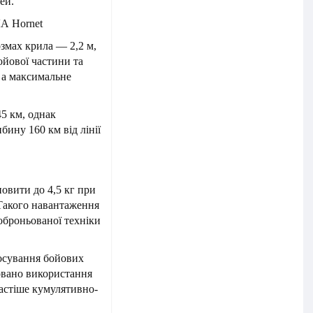
ей.
ЛА Hornet
озмах крила — 2,2 м,
ойової частини та
, а максимальне
5 км, однак
бину 160 км від лінії
овити до 4,5 кг при
 Такого навантаження
оброньованої техніки
тосування бойових
совано використання
частіше кумулятивно-