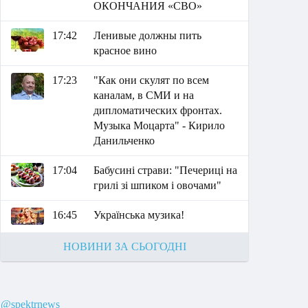
ОКОНЧАНИЯ «СВО»
17:42
Ленивые должны пить
красное вино
17:23
"Как они скулят по всем
каналам, в СМИ и на
дипломатических фронтах.
Музыка Моцарта" - Кирило
Данильченко
17:04
Бабусині страви: "Печериці на
грилі зі шпиком і овочами"
16:45
Українська музика!
НОВИНИ ЗА СЬОГОДНІ
@spektrnews