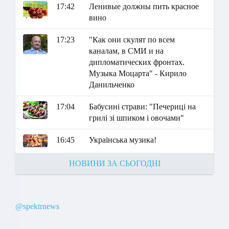
17:42
Ленивые должны пить красное
вино
17:23
"Как они скулят по всем
каналам, в СМИ и на
дипломатических фронтах.
Музыка Моцарта" - Кирило
Данильченко
17:04
Бабусині страви: "Печериці на
грилі зі шпиком і овочами"
16:45
Українська музика!
НОВИНИ ЗА СЬОГОДНІ
@spektrnews