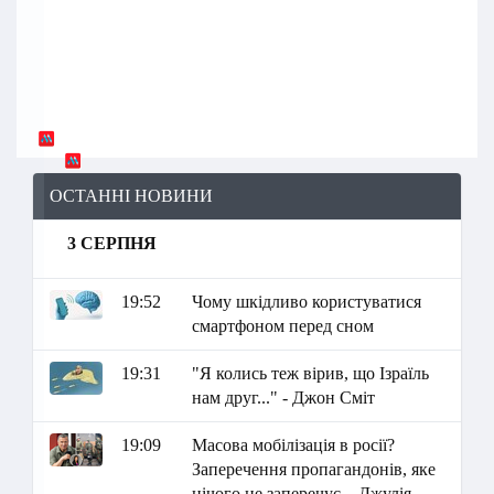
ОСТАННІ НОВИНИ
3 СЕРПНЯ
19:52
Чому шкідливо користуватися
смартфоном перед сном
19:31
"Я колись теж вірив, що Ізраїль
нам друг..." - Джон Сміт
19:09
Масова мобілізація в росії?
Заперечення пропагандонів, яке
нічого не заперечує – Джулія