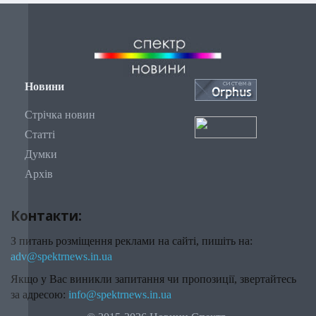
Новини
Стрічка новин
Статті
Думки
Архів
Контакти:
З питань розміщення реклами на сайті, пишіть на:
adv@spektrnews.in.ua
Якщо у Вас виникли запитання чи пропозиції, звертайтесь
за адресою:
info@spektrnews.in.ua