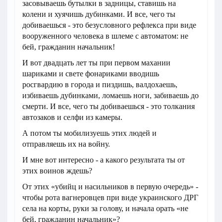
засовываешь бутылки в задницы, ставишь на
колени и хуячишь дубинками. И все, чего ты
добиваешься - это безусловного рефлекса при виде
вооруженного человека в шлеме с автоматом: не
бей, гражданин начальник!
И вот двадцать лет ты при первом махании
шариками и свете фонариками вводишь
росгвардию в города и пиздишь, валдохаешь,
избиваешь дубинками, ломаешь ноги, забиваешь до
смерти. И все, чего ты добиваешься - это толкания
автозаков и селфи из камеры.
А потом ты мобилизуешь этих людей и
отправляешь их на войну.
И мне вот интересно - а какого результата ты от
этих воинов ждешь?
От этих «убийц и насильников в первую очередь» -
чтобы рота вагнеровцев при виде украинского ДРГ
села на корты, руки за голову, и начала орать «не
бей, гражданин начальник»?