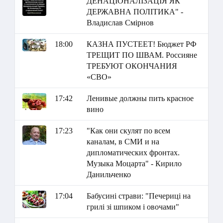
ДЕНАЦІОНАЛІЗАЦІЯ ЯК
ДЕРЖАВНА ПОЛІТИКА" -
Владислав Смірнов
18:00
КАЗНА ПУСТЕЕТ! Бюджет РФ
ТРЕЩИТ ПО ШВАМ. Россияне
ТРЕБУЮТ ОКОНЧАНИЯ
«СВО»
17:42
Ленивые должны пить красное
вино
17:23
"Как они скулят по всем
каналам, в СМИ и на
дипломатических фронтах.
Музыка Моцарта" - Кирило
Данильченко
17:04
Бабусині страви: "Печериці на
грилі зі шпиком і овочами"