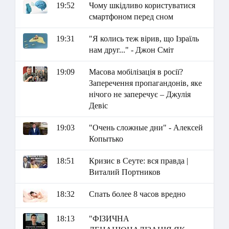
19:52
Чому шкідливо користуватися
смартфоном перед сном
19:31
"Я колись теж вірив, що Ізраїль
нам друг..." - Джон Сміт
19:09
Масова мобілізація в росії?
Заперечення пропагандонів, яке
нічого не заперечує – Джулія
Девіс
19:03
"Очень сложные дни" - Алексей
Копытько
18:51
Кризис в Сеуте: вся правда |
Виталий Портников
18:32
Спать более 8 часов вредно
18:13
"ФІЗИЧНА