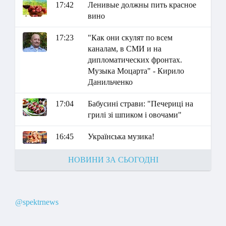
17:42
Ленивые должны пить красное
вино
17:23
"Как они скулят по всем
каналам, в СМИ и на
дипломатических фронтах.
Музыка Моцарта" - Кирило
Данильченко
17:04
Бабусині страви: "Печериці на
грилі зі шпиком і овочами"
16:45
Українська музика!
НОВИНИ ЗА СЬОГОДНІ
@spektrnews