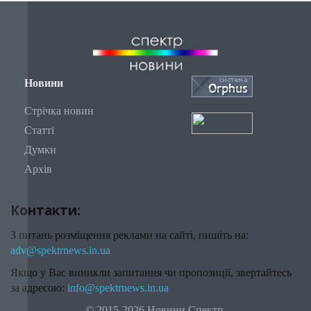
Новини
Стрічка новин
Статті
Думки
Архів
Контакти:
З питань розміщення реклами на сайті, пишіть на:
adv@spektrnews.in.ua
Якщо у Вас виникли запитання чи пропозиції, звертайтесь
за адресою:
info@spektrnews.in.ua
© 2015-2026 Новини Спектр.