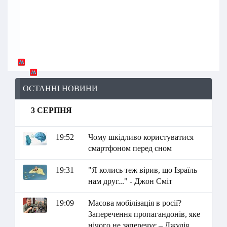
ОСТАННІ НОВИНИ
3 СЕРПНЯ
19:52
Чому шкідливо користуватися
смартфоном перед сном
19:31
"Я колись теж вірив, що Ізраїль
нам друг..." - Джон Сміт
19:09
Масова мобілізація в росії?
Заперечення пропагандонів, яке
нічого не заперечує – Джулія