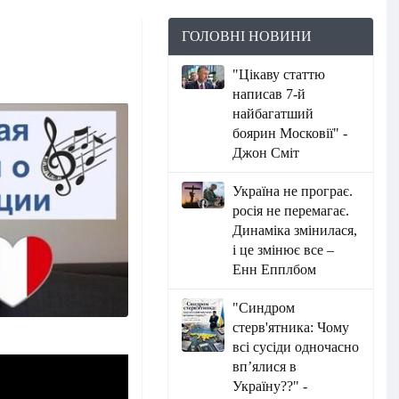
ГОЛОВНІ НОВИНИ
"Цікаву статтю
написав 7-й
найбагатший
боярин Московії" -
Джон Сміт
Україна не програє.
росія не перемагає.
Динаміка змінилася,
і це змінює все –
Енн Епплбом
"Синдром
стерв'ятника: Чому
всі сусіди одночасно
вп’ялися в
Україну??" -