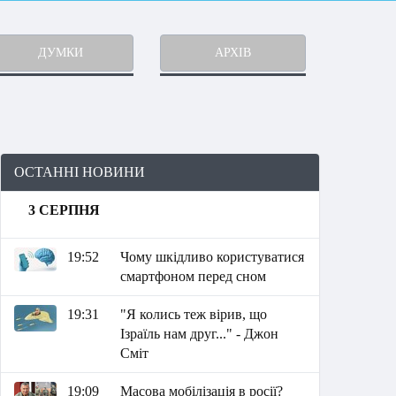
ДУМКИ
АРХІВ
ОСТАННІ НОВИНИ
3 СЕРПНЯ
19:52
Чому шкідливо користуватися
смартфоном перед сном
19:31
"Я колись теж вірив, що
Ізраїль нам друг..." - Джон
Сміт
19:09
Масова мобілізація в росії?