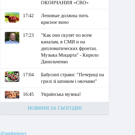
ОКОНЧАНИЯ «СВО»
17:42
Ленивые должны пить
красное вино
17:23
"Как они скулят по всем
каналам, в СМИ и на
дипломатических фронтах.
Музыка Моцарта" - Кирило
Данильченко
17:04
Бабусині страви: "Печериці на
грилі зі шпиком і овочами"
16:45
Українська музика!
НОВИНИ ЗА СЬОГОДНІ
@spektrnews