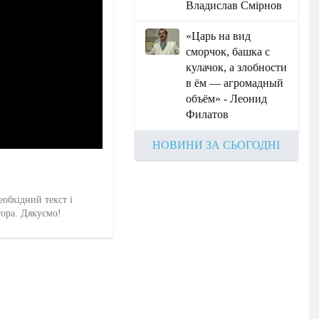
Владислав Смірнов
«Царь на вид
сморчок, башка с
кулачок, а злобности
в ём — агромадный
объём» - Леонид
Филатов
НОВИНИ ЗА СЬОГОДНІ
еобхідний текст і
тора. Дякуємо!