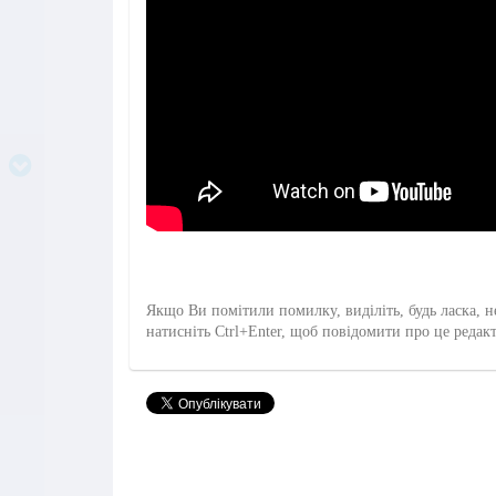
Якщо Ви помітили помилку, виділіть, будь ласка, н
натисніть Ctrl+Enter, щоб повідомити про це редак