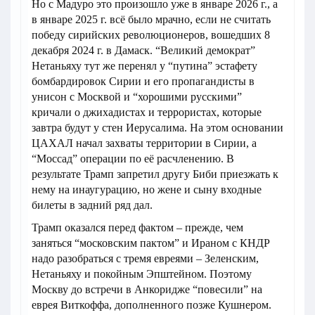
Но с Мадуро это произошло уже в январе 2026 г., а
в январе 2025 г. всё было мрачно, если не считать
победу сирийских революционеров, вошедших 8
декабря 2024 г. в Дамаск. “Великий демократ”
Нетаньяху тут же перенял у “путина” эстафету
бомбардировок Сирии и его пропагандисты в
унисон с Москвой и “хорошими русскими”
кричали о джихадистах и террористах, которые
завтра будут у стен Иерусалима. На этом основании
ЦАХАЛ начал захваты территории в Сирии, а
“Моссад” операции по её расчленению. В
результате Трамп запретил другу Биби приезжать к
нему на инаугурацию, но жене и сыну входные
билеты в задний ряд дал.
Трамп оказался перед фактом – прежде, чем
заняться “московским пактом” и Ираном с КНДР
надо разобраться с тремя евреями – Зеленским,
Нетаньяху и покойным Эпштейном. Поэтому
Москву до встречи в Анкоридже “повесили” на
еврея Виткоффа, дополненного позже Кушнером.