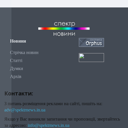
Новини
Стрічка новин
Статті
Думки
Архів
Контакти:
З питань розміщення реклами на сайті, пишіть на:
adv@spektrnews.in.ua
Якщо у Вас виникли запитання чи пропозиції, звертайтесь
за адресою:
info@spektrnews.in.ua