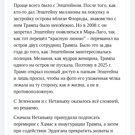
Проще всего было с Эпштейном. После того, как
кто-то дал Эпштейну миллионы на покупку и
застройку острова вблизи Флориды, знакомство с
ним Трампа было неизбежно. Но в 2008 г. он
запретил Эпштейну появляться в Мара-Лаго, так
как тот перешёл “красную линию” – переманил на
остров двух сотрудниц Трампа. Было это за два
года до того, как Эпштейном заинтересовалась
полиция. Мелания, как мудрая женщина, Трампа
одного на остров не пускала. Поэтому в 2025 г.
Трамп открыл полный доступ к папкам Эпштейна
и лишь просил, чтобы на фото его ухоженная чёлка
лежала на ту сторону, как в жизни, а не в
противоположную.
С Зеленским и с Нетаньяху оказалось всё сложней,
но решаемо.
Сначала Нетаньяху принудили подписать
перемирие с Хамас к инаугурации Трампа, а затем
при содействии Эрдогана прекратить захваты и