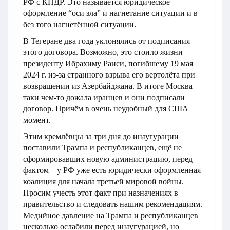
РФ с КНДР. Это называется юридическое
оформление “оси зла” и нагнетание ситуации и в
без того нагнетённой ситуации.
В Тегеране два года уклонялись от подписания
этого договора. Возможно, это стоило жизни
президенту Ибрахиму Раиси, погибшему 19 мая
2024 г. из-за странного взрыва его вертолёта при
возвращении из Азербайджана. В итоге Москва
таки чем-то дожала иранцев и они подписали
договор. Причём в очень неудобный для США
момент.
Этим кремлёвцы за три дня до инаугурации
поставили Трампа и республиканцев, ещё не
сформировавших новую администрацию, перед
фактом – у РФ уже есть юридически оформленная
коалиция для начала третьей мировой войны.
Просим учесть этот факт при назначениях в
правительство и следовать нашим рекомендациям.
Медийное давление на Трампа и республиканцев
несколько ослабили перед инаугурацией, но