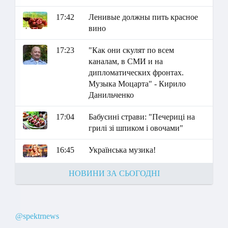
17:42
Ленивые должны пить красное
вино
17:23
"Как они скулят по всем
каналам, в СМИ и на
дипломатических фронтах.
Музыка Моцарта" - Кирило
Данильченко
17:04
Бабусині страви: "Печериці на
грилі зі шпиком і овочами"
16:45
Українська музика!
НОВИНИ ЗА СЬОГОДНІ
@spektrnews