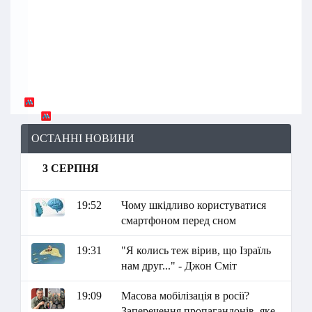
ОСТАННІ НОВИНИ
3 СЕРПНЯ
19:52
Чому шкідливо користуватися
смартфоном перед сном
19:31
"Я колись теж вірив, що Ізраїль
нам друг..." - Джон Сміт
19:09
Масова мобілізація в росії?
Заперечення пропагандонів, яке