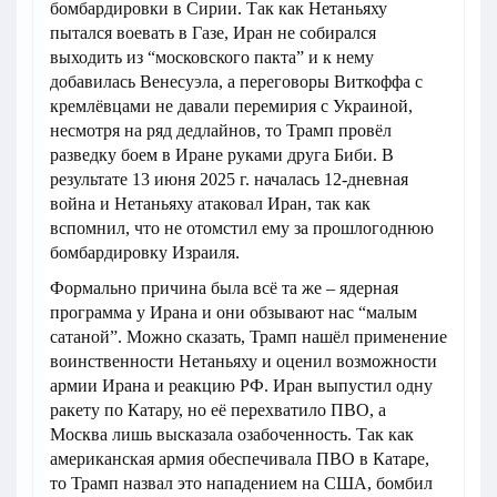
бомбардировки в Сирии. Так как Нетаньяху
пытался воевать в Газе, Иран не собирался
выходить из “московского пакта” и к нему
добавилась Венесуэла, а переговоры Виткоффа с
кремлёвцами не давали перемирия с Украиной,
несмотря на ряд дедлайнов, то Трамп провёл
разведку боем в Иране руками друга Биби. В
результате 13 июня 2025 г. началась 12-дневная
война и Нетаньяху атаковал Иран, так как
вспомнил, что не отомстил ему за прошлогоднюю
бомбардировку Израиля.
Формально причина была всё та же – ядерная
программа у Ирана и они обзывают нас “малым
сатаной”. Можно сказать, Трамп нашёл применение
воинственности Нетаньяху и оценил возможности
армии Ирана и реакцию РФ. Иран выпустил одну
ракету по Катару, но её перехватило ПВО, а
Москва лишь высказала озабоченность. Так как
американская армия обеспечивала ПВО в Катаре,
то Трамп назвал это нападением на США, бомбил