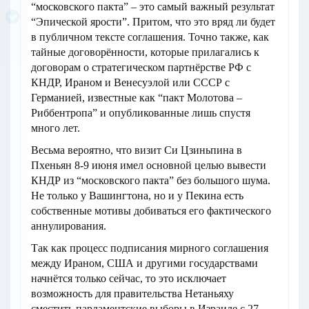
“московского пакта” – это самый важный результат
“Эпической ярости”. Притом, что это вряд ли будет
в публичном тексте соглашения. Точно также, как
тайные договорённости, которые прилагались к
договорам о стратегическом партнёрстве РФ с
КНДР, Ираном и Венесуэлой или СССР с
Германией, известные как “пакт Молотова –
Риббентропа” и опубликованные лишь спустя
много лет.
Весьма вероятно, что визит Си Цзиньпина в
Пхеньян 8-9 июня имел основной целью вывести
КНДР из “московского пакта” без большого шума.
Не только у Вашингтона, но и у Пекина есть
собственные мотивы добиваться его фактического
аннулирования.
Так как процесс подписания мирного соглашения
между Ираном, США и другими государствами
начнётся только сейчас, то это исключает
возможность для правительства Нетаньяху
сместить парламентские выборы в Израиле с 27