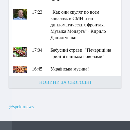
17:23
"Как они скулят по всем
каналам, в СМИ и на
дипломатических фронтах.
Музыка Моцарта" - Кирило
Данильченко
17:04
Бабусині страви: "Печериці на
грилі зі шпиком і овочами"
16:45
Українська музика!
НОВИНИ ЗА СЬОГОДНІ
@spektrnews