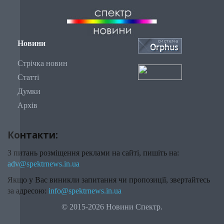
Новини
Стрічка новин
Статті
Думки
Архів
Контакти:
З питань розміщення реклами на сайті, пишіть на:
adv@spektrnews.in.ua
Якщо у Вас виникли запитання чи пропозиції, звертайтесь
за адресою:
info@spektrnews.in.ua
© 2015-2026 Новини Спектр.