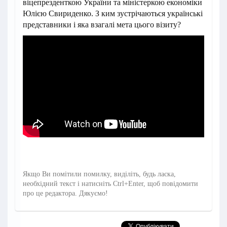
віцепрезденткою України та міністеркою економіки
Юлією Свириденко. З ким зустрічаються українські
представники і яка взагалі мета цього візиту?
Якщо Ви помітили помилку, виділіть, будь ласка,
необхідний текст і натисніть Ctrl+Enter, щоб повідомити
про це редактора. Дякуємо!