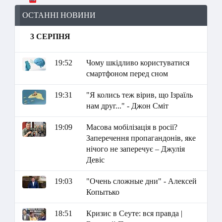
ОСТАННІ НОВИНИ
3 СЕРПНЯ
19:52
Чому шкідливо користуватися
смартфоном перед сном
19:31
"Я колись теж вірив, що Ізраїль
нам друг..." - Джон Сміт
19:09
Масова мобілізація в росії?
Заперечення пропагандонів, яке
нічого не заперечує – Джулія
Девіс
19:03
"Очень сложные дни" - Алексей
Копытько
18:51
Кризис в Сеуте: вся правда |