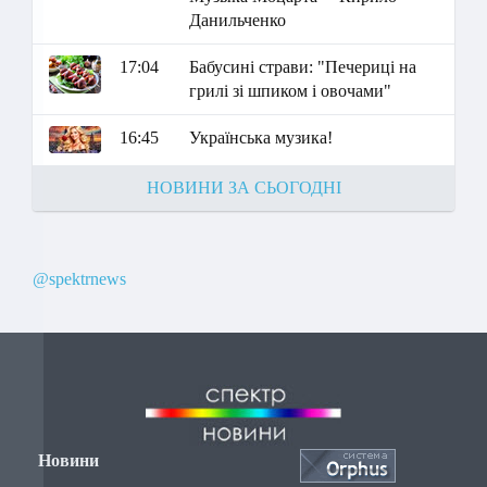
Данильченко
17:04
Бабусині страви: "Печериці на
грилі зі шпиком і овочами"
16:45
Українська музика!
НОВИНИ ЗА СЬОГОДНІ
@spektrnews
Новини